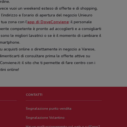
ordine.
vece vuoi un weekend esteso di offerte e di shopping,
 l’indirizzo e l’orario di apertura del negozio Unieuro
 tua zona con l’
app di DoveConviene
: il personale
ente competente è pronto ad accoglierti e a consigliarti
 sono le migliori lavatrici o se è il momento di cambiare il
smartphone.
u acquisti online o direttamente in negozio a Varese,
imenticarti di consultare prima le offerte attive su
onviene.it: il sito che ti permette di fare centro con i
tini online!
CONTATTI
Segnalazione punto vendita
Segnalazione Volantino
Hai un malfunzionamento sul web o sull'app?