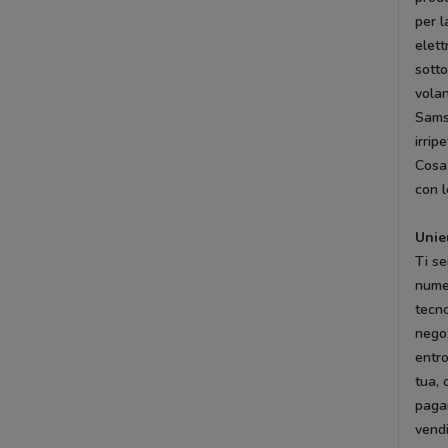
per l
elett
sotto
volan
Samsu
irripe
Cosa 
con l
Unie
Ti se
numer
tecno
nego
entr
tua, 
pagar
vendi