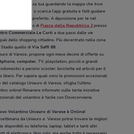
ta più vicino a casa tua guardando la mappa che trovi
ito DoveConviene o scarica l’app gratuita e fatti guidare
uo punto vendita preferito. A diposizione per te nel
o di Varese quello di
Piazza della Repubblica 2
presso
ntro Commerciale Le Corti
a due passi dalle vie
ipali dello shopping cittadino. Più decentrato nella zona
 Stadio quello di
Via Saffi 88
.
euro di Varese, propone ogni mese decine di offerte su
tphone
,
computer
, TV, playstation, piccoli e grandi
rodomestici e persino scooter, biciclette ed articoli per il
 libero. Per sapere quali sono le promozioni eccezionali
e del catalogo Unieuro di Varese, sfoglia l’ultimo
tino online! Rimanere informato sulle tante iniziative
zionali del volantino è facile con Doveconviene.
uovo Volantino Unieuro di Varese è Online!
settimana da Unieuro a Varese potrai trovare le migliori
te disponibili su telefonia, laptop, tablet e tanti altri
tti di elettronica. Non solo, ma anche tutto il necessario