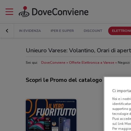
IN EVIDENZA
IPER E SUPER
DISCOUNT
ELETTRON
Unieuro Varese: Volantino, Orari di apertu
Sei qui:
DoveConviene
Offerte Elettronica a Varese
Negozi 
Scopri le Promo del catalogo Unieuro
Ci importa
Noi e i nostr
identificato
supportino g
tecnologie d
Puoi accede
sul link Mos
Per maggiori