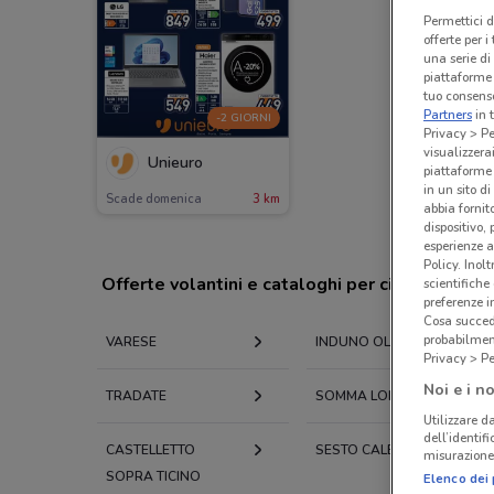
Permettici d
offerte per 
una serie di
piattaforme 
tuo consenso
Partners
in 
-2 GIORNI
Privacy > Pe
visualizzera
Unieuro
piattaforme 
in un sito d
Scade domenica
3 km
abbia fornit
dispositivo,
esperienze a
Policy. Inolt
Offerte volantini e cataloghi per città nelle vi
scientifiche
preferenze 
Cosa succede
probabilmen
VARESE
INDUNO OLONA
Privacy > Pe
Noi e i no
TRADATE
SOMMA LOMBARDO
Utilizzare da
dell’identif
CASTELLETTO
SESTO CALENDE
misurazione 
SOPRA TICINO
Elenco dei 