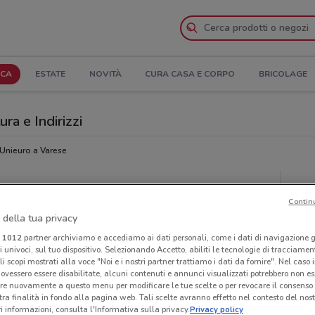
ICA
ESTATE
NOVITÀ
CURA CASA E CORPO
BRICOLAGE
ra e Indirizzi
Unieuro a Varese
Ora
Contin
 della tua privacy
i
1012
partner archiviamo e accediamo ai dati personali, come i dati di navigazione g
ri univoci, sul tuo dispositivo. Selezionando Accetto, abiliti le tecnologie di tracciame
li scopi mostrati alla voce "Noi e i nostri partner trattiamo i dati da fornire". Nel caso 
ovessero essere disabilitate, alcuni contenuti e annunci visualizzati potrebbero non ess
re nuovamente a questo menu per modificare le tue scelte o per revocare il consenso
tra finalità in fondo alla pagina web. Tali scelte avranno effetto nel contesto del nost
 informazioni, consulta l'Informativa sulla privacy.
Privacy policy