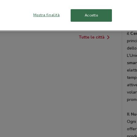
vendi
ARONA
VARALLO POMBIA
sul s
Mostra finalità
Accetto
nel t
centr
il
Ce
Tutte le città
princ
dello
L’Uni
smar
elett
tempo
attiv
volan
promo
Il N
Ogni 
offer
prodo