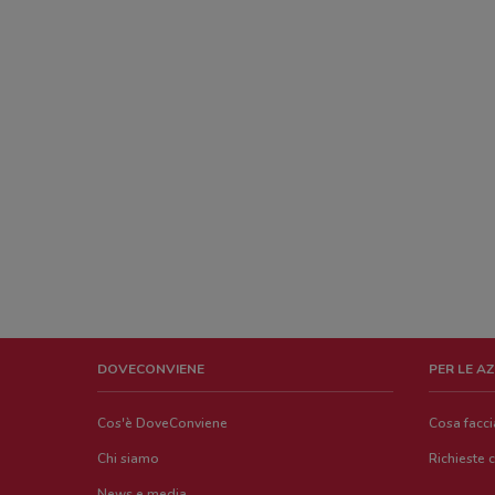
DOVECONVIENE
PER LE A
Cos'è DoveConviene
Cosa facc
Chi siamo
Richieste 
News e media