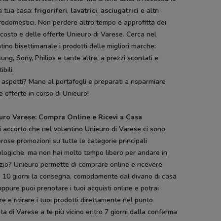
a tua casa:
frigoriferi
,
lavatrici
,
asciugatrici
e altri
rodomestici. Non perdere altro tempo e approfitta dei
costo e delle offerte Unieuro di Varese. Cerca nel
tino bisettimanale i prodotti delle migliori marche:
ng, Sony, Philips e tante altre, a prezzi scontati e
tibili.
aspetti? Mano al portafogli e preparati a risparmiare
e offerte in corso di Unieuro!
uro Varese: Compra Online e Ricevi a Casa
i accorto che nel volantino Unieuro di Varese ci sono
ose promozioni su tutte le categorie principali
logiche, ma non hai molto tempo libero per andare in
zio? Unieuro permette di comprare online e ricevere
o 10 giorni la consegna, comodamente dal divano di casa
oppure puoi prenotare i tuoi acquisti online e potrai
e e ritirare i tuoi prodotti direttamente nel punto
ta di Varese a te più vicino entro 7 giorni dalla conferma