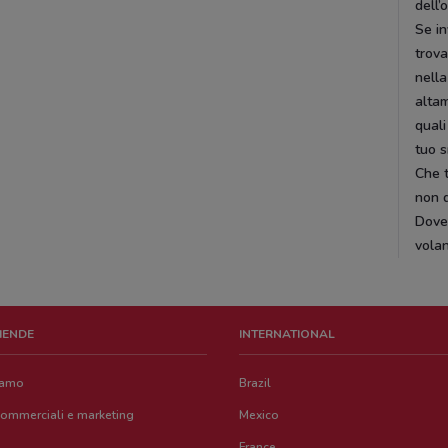
dell’
Se in
trova
nella
altam
quali
tuo 
Che t
non d
DoveC
volan
ZIENDE
INTERNATIONAL
iamo
Brazil
commerciali e marketing
Mexico
France