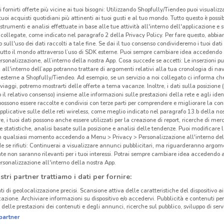
i fornirti offerte più vicine ai tuoi bisogni: Utilizzando Shopfully/Tiendeo puoi visualizz
i tuoi acquisti quotidiani più attinenti ai tuoi gusti e al tuo mondo. Tutto questo è possi
 strumenti e analisi effettuate in base alle tue attività all'interno dell'applicazione e 
collegate, come indicato nel paragrafo 2 della Privacy Policy. Per fare questo, abbi
 sull'uso dei dati raccolti a tale fine. Se dai il tuo consenso condivideremo i tuoi dati
tutto il mondo attraverso l’uso di SDK esterne. Puoi sempre cambiare idea accedend
rsonalizzazione, all’interno della nostra App. Cosa succede se accetti: Le inserzioni pu
i all'interno dell’app potranno trattare di argomenti relativi alla tua cronologia di na
esterne a Shopfully/Tiendeo. Ad esempio, se un servizio a noi collegato ci informa ch
i viaggi, potremo mostrarti delle offerte a tema vacanze. Inoltre, i dati sulla posizione 
o il relativo consenso) insieme alle informazioni sulle prestazioni della rete e agli ident
 possono essere raccolte e condivisi con terze parti per comprendere e migliorare la conn
pplicative sulle delle reti wireless, come meglio indicato nel paragrafo 13.b della no
re, i tuoi dati possono anche essere utilizzati per la creazione di report, ricerche di mer
cinanze
 e statistiche, analisi basate sulla posizione e analisi delle tendenze. Puoi modificare l
in qualsiasi momento accedendo a Menu > Privacy > Personalizzazione all'interno del
 se rifiuti: Continuerai a visualizzare annunci pubblicitari, ma riguarderanno argome
te non saranno rilevanti per i tuoi interessi. Potrai sempre cambiare idea accedendo
DAVERIO
OLGIATE COMASCO
Gli
rsonalizzazione all'interno della nostra App.
neg
stri partner trattiamo i dati per fornire:
CASSINA RIZZARDI
GALLARATE
ti di geolocalizzazione precisi. Scansione attiva delle caratteristiche del dispositivo ai 
Unie
icazione. Archiviare informazioni su dispositivo e/o accedervi. Pubblicità e contenuti per
OLGIATE OLONA
LUINO
Prima
delle prestazioni dei contenuti e degli annunci, ricerche sul pubblico, sviluppo di servi
partner
promo