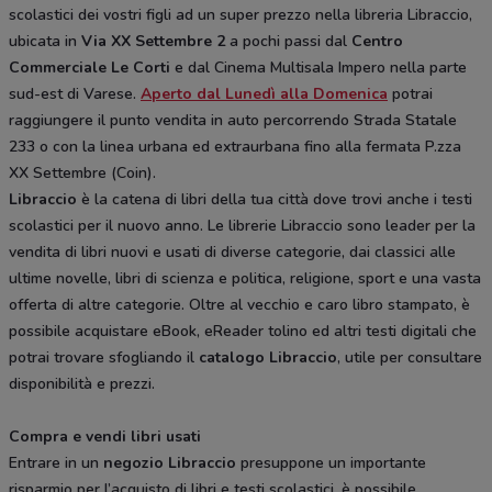
scolastici dei vostri figli ad un super prezzo nella libreria Libraccio,
ubicata in
Via XX Settembre 2
a pochi passi dal
Centro
Commerciale Le Corti
e dal Cinema Multisala Impero nella parte
sud-est di Varese.
Aperto dal Lunedì alla Domenica
potrai
raggiungere il punto vendita in auto percorrendo Strada Statale
233 o con la linea urbana ed extraurbana fino alla fermata P.zza
XX Settembre (Coin).
Libraccio
è la catena di libri della tua città dove trovi anche i testi
scolastici per il nuovo anno. Le librerie Libraccio sono leader per la
vendita di libri nuovi e usati di diverse categorie, dai classici alle
ultime novelle, libri di scienza e politica, religione, sport e una vasta
offerta di altre categorie. Oltre al vecchio e caro libro stampato, è
possibile acquistare eBook, eReader tolino ed altri testi digitali che
potrai trovare sfogliando il
catalogo Libraccio
, utile per consultare
disponibilità e prezzi.
Compra e vendi libri usati
Entrare in un
negozio Libraccio
presuppone un importante
risparmio per l’acquisto di libri e testi scolastici, è possibile