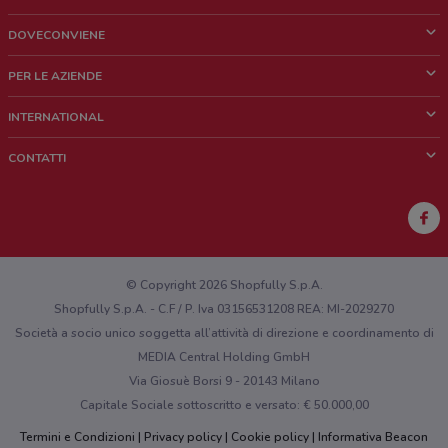
DOVECONVIENE
Cos'è DoveConviene
PER LE AZIENDE
Chi siamo
Cosa facciamo
INTERNATIONAL
News e media
Richieste commerciali e marketing
Brazil
CONTATTI
Lavora con noi
Mexico
Segnalazione punto vendita
France
Segnalazione Volantino
Australia
Hai un malfunzionamento sul web o sull'app?
New Zealand
© Copyright 2026 Shopfully S.p.A.
Shopfully S.p.A. - C.F / P. Iva 03156531208 REA: MI-2029270
Società a socio unico soggetta all’attività di direzione e coordinamento di
MEDIA Central Holding GmbH
Via Giosuè Borsi 9 - 20143 Milano
Capitale Sociale sottoscritto e versato: € 50.000,00
Termini e Condizioni
Privacy policy
Cookie policy
Informativa Beacon