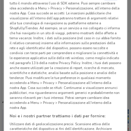
20.1 km
APERTO
tutto il mondo attraverso l’uso di SDK esterne. Puoi sempre cambiare
idea accedendo a Menu > Privacy > Personalizzazione, all’interno della
nostra App. Cosa succede se accetti: Le inserzioni pubblicitarie che
via Giulini, 10 Como
visualizzerai all'interno dell’app potranno trattare di argomenti relativi
alla tua cronologia di navigazione su piattaforme esterne a
20.3 km
APERTO
Shopfully/Tiendeo. Ad esempio, se un servizio a noi collegato ci informa
che hai navigato in un sito di viaggi, potremo mostrarti delle offerte a
via Bonsignori, 9 Busto Arsizio
tema vacanze. Inoltre, i dati sulla posizione (nel caso in cui abbia fornito
il relativo consenso) insieme alle informazioni sulle prestazioni della
23.1 km
APERTO
rete e agli identificativi del dispositivo, possono essere raccolte e
condivisi con terze parti per comprendere e migliorare la connettività e
le esperienze applicative sulle delle reti wireless, come meglio indicato
Corso Mameli 55 Verbania
nel paragrafo 13.b della nostra Privacy Policy. Inoltre, i tuoi dati possono
23.5 km
APERTO
anche essere utilizzati per la creazione di report, ricerche di mercato,
scientifiche e statistiche, analisi basate sulla posizione e analisi delle
tendenze. Puoi modificare le tue preferenze in qualsiasi momento
Tutti i negozi Libraccio
accedendo a Menu > Privacy > Personalizzazione all'interno della
nostra App. Cosa succede se rifiuti: Continuerai a visualizzare annunci
pubblicitari, ma riguarderanno argomenti generici e probabilmente non
saranno rilevanti per i tuoi interessi. Potrai sempre cambiare idea
Altri volantini nelle vicinanze
accedendo a Menu > Privacy > Personalizzazione all'interno della
nostra App.
Noi e i nostri partner trattiamo i dati per fornire:
Utilizzare dati di geolocalizzazione precisi. Scansione attiva delle
caratteristiche del dispositivo ai fini dell’identificazione. Archiviare