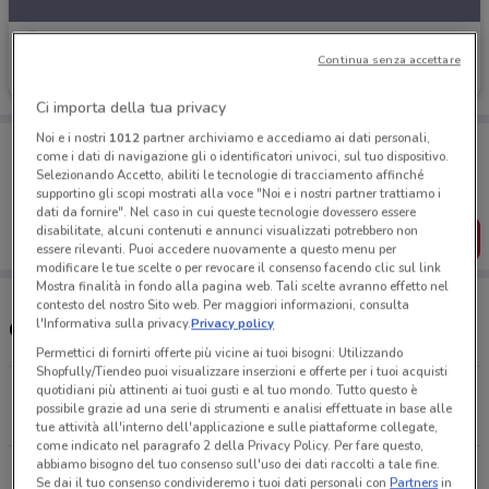
Libraccio
Continua senza accettare
Scade oggi
336 m
Ci importa della tua privacy
Noi e i nostri
1012
partner archiviamo e accediamo ai dati personali,
Porta DoveConviene sempre con te!
come i dati di navigazione gli o identificatori univoci, sul tuo dispositivo.
Puoi trovare le migliori offerte dei negozi vicino a te,
Selezionando Accetto, abiliti le tecnologie di tracciamento affinché
salvarle e creare la tua lista del risparmio, comodamente
supportino gli scopi mostrati alla voce "Noi e i nostri partner trattiamo i
dal tuo cellulare.
dati da fornire". Nel caso in cui queste tecnologie dovessero essere
disabilitate, alcuni contenuti e annunci visualizzati potrebbero non
SCARICA L’APP
essere rilevanti. Puoi accedere nuovamente a questo menu per
modificare le tue scelte o per revocare il consenso facendo clic sul link
Mostra finalità in fondo alla pagina web. Tali scelte avranno effetto nel
contesto del nostro Sito web. Per maggiori informazioni, consulta
l'Informativa sulla privacy.
Privacy policy
Orari Libraccio e negozi
Permettici di fornirti offerte più vicine ai tuoi bisogni: Utilizzando
Shopfully/Tiendeo puoi visualizzare inserzioni e offerte per i tuoi acquisti
quotidiani più attinenti ai tuoi gusti e al tuo mondo. Tutto questo è
piazza XX settembre, 2 Varese
possibile grazie ad una serie di strumenti e analisi effettuate in base alle
336 m
APERTO
tue attività all'interno dell'applicazione e sulle piattaforme collegate,
come indicato nel paragrafo 2 della Privacy Policy. Per fare questo,
abbiamo bisogno del tuo consenso sull'uso dei dati raccolti a tale fine.
via C. Cantù 51 Como
Se dai il tuo consenso condivideremo i tuoi dati personali con
Partners
in