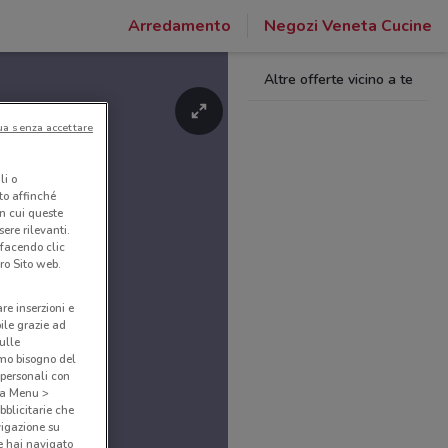
Arredamento
Negozi Veneta Cucine
Altre offerte vicino a te
ua senza accettare
li o
nto affinché
in cui queste
ere rilevanti.
 facendo clic
ro Sito web.
are inserzioni e
bile grazie ad
sulle
amo bisogno del
 personali con
o a Menu >
bblicitarie che
vigazione su
e hai navigato