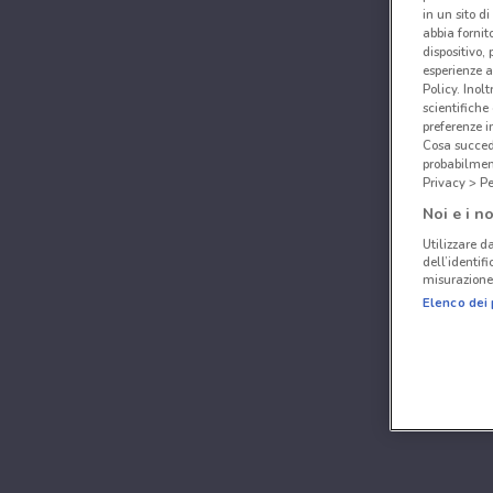
in un sito d
abbia fornit
dispositivo,
esperienze a
Policy. Inolt
scientifiche
preferenze 
Cosa succede
probabilmen
Privacy > Pe
Noi e i no
Utilizzare da
dell’identif
misurazione 
Elenco dei 