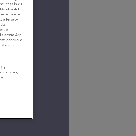
(nel caso in cui
ificativi del
ettività e le
stra Privacy
cato,
e tue
la nostra App.
nti generici e
 a Menu >
fini
sonalizzati,
zi.