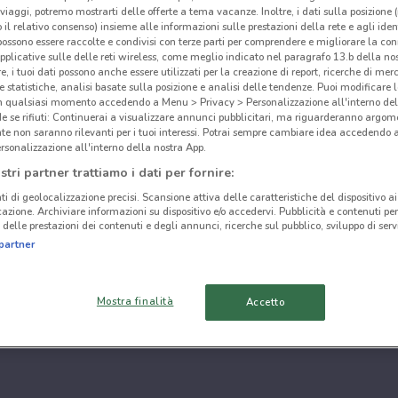
i viaggi, potremo mostrarti delle offerte a tema vacanze. Inoltre, i dati sulla posizione 
o il relativo consenso) insieme alle informazioni sulle prestazioni della rete e agli ident
 possono essere raccolte e condivisi con terze parti per comprendere e migliorare la conn
pplicative sulle delle reti wireless, come meglio indicato nel paragrafo 13.b della no
re, i tuoi dati possono anche essere utilizzati per la creazione di report, ricerche di mer
 e statistiche, analisi basate sulla posizione e analisi delle tendenze. Puoi modificare l
in qualsiasi momento accedendo a Menu > Privacy > Personalizzazione all'interno del
 se rifiuti: Continuerai a visualizzare annunci pubblicitari, ma riguarderanno argome
te non saranno rilevanti per i tuoi interessi. Potrai sempre cambiare idea accedendo
rsonalizzazione all'interno della nostra App.
stri partner trattiamo i dati per fornire:
ti di geolocalizzazione precisi. Scansione attiva delle caratteristiche del dispositivo ai 
icazione. Archiviare informazioni su dispositivo e/o accedervi. Pubblicità e contenuti per
delle prestazioni dei contenuti e degli annunci, ricerche sul pubblico, sviluppo di servi
partner
Mostra finalità
Accetto