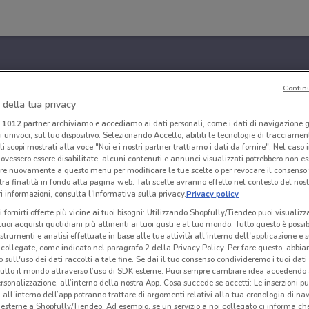
Contin
 della tua privacy
i
1012
partner archiviamo e accediamo ai dati personali, come i dati di navigazione g
ri univoci, sul tuo dispositivo. Selezionando Accetto, abiliti le tecnologie di tracciame
li scopi mostrati alla voce "Noi e i nostri partner trattiamo i dati da fornire". Nel caso 
ovessero essere disabilitate, alcuni contenuti e annunci visualizzati potrebbero non ess
re nuovamente a questo menu per modificare le tue scelte o per revocare il consenso
tra finalità in fondo alla pagina web. Tali scelte avranno effetto nel contesto del nost
 informazioni, consulta l'Informativa sulla privacy.
Privacy policy
i fornirti offerte più vicine ai tuoi bisogni: Utilizzando Shopfully/Tiendeo puoi visualizz
i tuoi acquisti quotidiani più attinenti ai tuoi gusti e al tuo mondo. Tutto questo è possi
 strumenti e analisi effettuate in base alle tue attività all'interno dell'applicazione e 
collegate, come indicato nel paragrafo 2 della Privacy Policy. Per fare questo, abbi
 sull'uso dei dati raccolti a tale fine. Se dai il tuo consenso condivideremo i tuoi dati
tutto il mondo attraverso l’uso di SDK esterne. Puoi sempre cambiare idea accedend
rsonalizzazione, all’interno della nostra App. Cosa succede se accetti: Le inserzioni pu
i all'interno dell’app potranno trattare di argomenti relativi alla tua cronologia di na
esterne a Shopfully/Tiendeo. Ad esempio, se un servizio a noi collegato ci informa ch