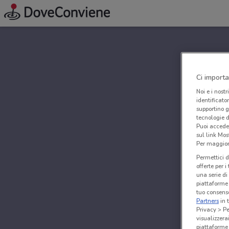
Ci importa
Noi e i nostr
identificato
supportino g
tecnologie d
Puoi accede
sul link Mos
Per maggiori
Permettici d
offerte per 
una serie di
piattaforme 
tuo consenso
Partners
in 
Privacy > Pe
visualizzera
piattaforme 