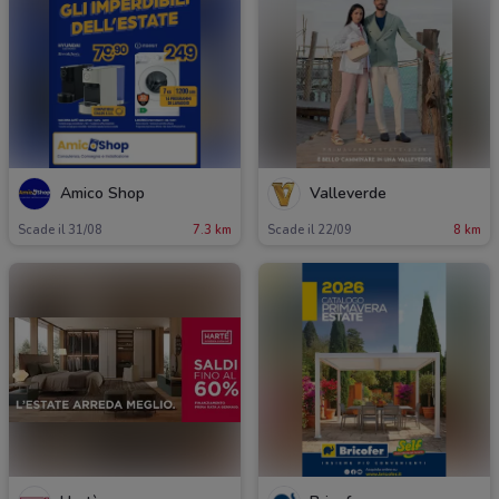
Amico Shop
Valleverde
Scade il 31/08
7.3 km
Scade il 22/09
8 km