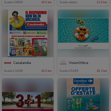
Scade il 08/09
20.5 km
Scade sabato
21.6 km
Casalandia
VisionOttica
Scade il 16/08
24.5 km
Scade il 02/09
25.3 km