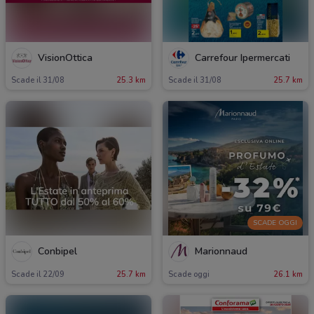
VisionOttica
Carrefour Ipermercati
Scade il 31/08
25.3 km
Scade il 31/08
25.7 km
SCADE OGGI
Conbipel
Marionnaud
Scade il 22/09
25.7 km
Scade oggi
26.1 km