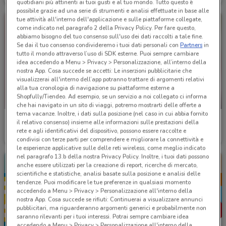
quotidiani più attinenti ai tuoi gusti e al tuo mondo. Tutto questo è
possibile grazie ad una serie di strumenti e analisi effettuate in base alle
tue attività all'interno dell'applicazione e sulle piattaforme collegate,
come indicato nel paragrafo 2 della Privacy Policy. Per fare questo,
abbiamo bisogno del tuo consenso sull'uso dei dati raccolti a tale fine.
Se dai il tuo consenso condivideremo i tuoi dati personali con
Partners
in
tutto il mondo attraverso l’uso di SDK esterne. Puoi sempre cambiare
idea accedendo a Menu > Privacy > Personalizzazione, all’interno della
nostra App. Cosa succede se accetti: Le inserzioni pubblicitarie che
visualizzerai all'interno dell’app potranno trattare di argomenti relativi
alla tua cronologia di navigazione su piattaforme esterne a
Shopfully/Tiendeo. Ad esempio, se un servizio a noi collegato ci informa
NUOVO
che hai navigato in un sito di viaggi, potremo mostrarti delle offerte a
tema vacanze. Inoltre, i dati sulla posizione (nel caso in cui abbia fornito
Idea bellezza
Mio Market
il relativo consenso) insieme alle informazioni sulle prestazioni della
rete e agli identificativi del dispositivo, possono essere raccolte e
Scade il 23/08
3.8 km
Scade il 19/08
3.9 km
condivisi con terze parti per comprendere e migliorare la connettività e
le esperienze applicative sulle delle reti wireless, come meglio indicato
nel paragrafo 13.b della nostra Privacy Policy. Inoltre, i tuoi dati possono
anche essere utilizzati per la creazione di report, ricerche di mercato,
scientifiche e statistiche, analisi basate sulla posizione e analisi delle
tendenze. Puoi modificare le tue preferenze in qualsiasi momento
accedendo a Menu > Privacy > Personalizzazione all'interno della
nostra App. Cosa succede se rifiuti: Continuerai a visualizzare annunci
pubblicitari, ma riguarderanno argomenti generici e probabilmente non
saranno rilevanti per i tuoi interessi. Potrai sempre cambiare idea
accedendo a Menu > Privacy > Personalizzazione all'interno della