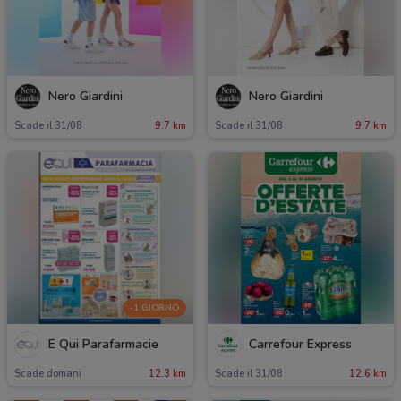
Nero Giardini
Nero Giardini
Scade il 31/08
9.7 km
Scade il 31/08
9.7 km
-1 GIORNO
É Qui Parafarmacie
Carrefour Express
Scade domani
12.3 km
Scade il 31/08
12.6 km