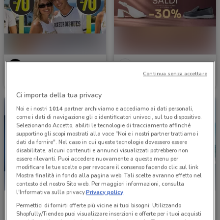
Boxeur des Rues
Melluso
Continua senza accettare
Scade il 22/09
1 km
Scade il 18/08
2.8 km
Ci importa della tua privacy
Noi e i nostri
1014
partner archiviamo e accediamo ai dati personali,
come i dati di navigazione gli o identificatori univoci, sul tuo dispositivo.
Selezionando Accetto, abiliti le tecnologie di tracciamento affinché
supportino gli scopi mostrati alla voce "Noi e i nostri partner trattiamo i
dati da fornire". Nel caso in cui queste tecnologie dovessero essere
disabilitate, alcuni contenuti e annunci visualizzati potrebbero non
essere rilevanti. Puoi accedere nuovamente a questo menu per
modificare le tue scelte o per revocare il consenso facendo clic sul link
Mostra finalità in fondo alla pagina web. Tali scelte avranno effetto nel
contesto del nostro Sito web. Per maggiori informazioni, consulta
l'Informativa sulla privacy.
Privacy policy
LaFeltrinelli
Douglas
Permettici di fornirti offerte più vicine ai tuoi bisogni: Utilizzando
Shopfully/Tiendeo puoi visualizzare inserzioni e offerte per i tuoi acquisti
Scade il 31/08
3.7 km
Scade il 22/09
3.7 km