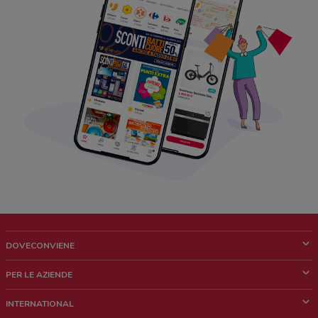
DOVECONVIENE
Cos'è DoveConviene
PER LE AZIENDE
Chi siamo
Cosa facciamo
INTERNATIONAL
News e media