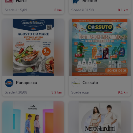
Hartè
Bricofer
Scade il 15/09
8 km
Scade il 31/08
8.1 km
SCADE OGGI
Panapesca
Cossuto
Scade il 30/08
8.9 km
Scade oggi
9.1 km