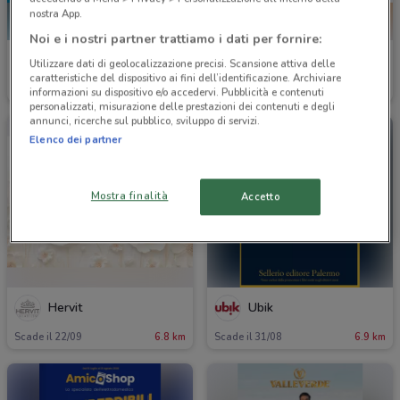
nostra App.
Noi e i nostri partner trattiamo i dati per fornire:
Ottica VistaSì
Ottica VistaSì
Utilizzare dati di geolocalizzazione precisi. Scansione attiva delle
caratteristiche del dispositivo ai fini dell’identificazione. Archiviare
Scade il 15/09
6.2 km
Scade il 30/09
6.2 km
informazioni su dispositivo e/o accedervi. Pubblicità e contenuti
personalizzati, misurazione delle prestazioni dei contenuti e degli
annunci, ricerche sul pubblico, sviluppo di servizi.
Elenco dei partner
Mostra finalità
Accetto
Hervit
Ubik
Scade il 22/09
6.8 km
Scade il 31/08
6.9 km