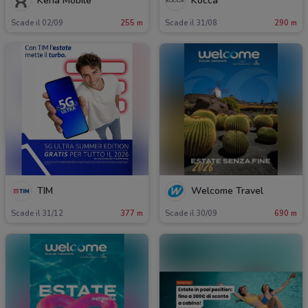
Kena Mobile
Kocca
Scade il 02/09
255 m
Scade il 31/08
290 m
TIM
Welcome Travel
Scade il 31/12
377 m
Scade il 30/09
690 m