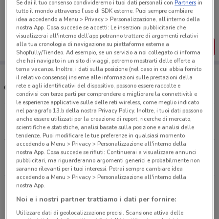
Se dai il tuo consenso condivideremo i tuoi dati personali con
Partners
in
Porta DoveConviene sempre con te!
tutto il mondo attraverso l’uso di SDK esterne. Puoi sempre cambiare
Puoi trovare le migliori offerte dei negozi vicino a te,
idea accedendo a Menu > Privacy > Personalizzazione, all’interno della
salvarle e creare la tua lista del risparmio, comodamente
nostra App. Cosa succede se accetti: Le inserzioni pubblicitarie che
dal tuo cellulare.
visualizzerai all'interno dell’app potranno trattare di argomenti relativi
alla tua cronologia di navigazione su piattaforme esterne a
SCARICA L’APP
Shopfully/Tiendeo. Ad esempio, se un servizio a noi collegato ci informa
che hai navigato in un sito di viaggi, potremo mostrarti delle offerte a
tema vacanze. Inoltre, i dati sulla posizione (nel caso in cui abbia fornito
il relativo consenso) insieme alle informazioni sulle prestazioni della
Orari e Negozi Bricofer
rete e agli identificativi del dispositivo, possono essere raccolte e
condivisi con terze parti per comprendere e migliorare la connettività e
le esperienze applicative sulle delle reti wireless, come meglio indicato
nel paragrafo 13.b della nostra Privacy Policy. Inoltre, i tuoi dati possono
Via Prenestina Nuova, snc Zagarolo
anche essere utilizzati per la creazione di report, ricerche di mercato,
8.1 km
APERTO
scientifiche e statistiche, analisi basate sulla posizione e analisi delle
tendenze. Puoi modificare le tue preferenze in qualsiasi momento
accedendo a Menu > Privacy > Personalizzazione all'interno della
Via Appia Sud 152 Velletri
nostra App. Cosa succede se rifiuti: Continuerai a visualizzare annunci
pubblicitari, ma riguarderanno argomenti generici e probabilmente non
17.7 km
saranno rilevanti per i tuoi interessi. Potrai sempre cambiare idea
accedendo a Menu > Privacy > Personalizzazione all'interno della
nostra App.
Via Appia Km. 44,700 Velletri
19.2 km
APERTO
Noi e i nostri partner trattiamo i dati per fornire:
Utilizzare dati di geolocalizzazione precisi. Scansione attiva delle