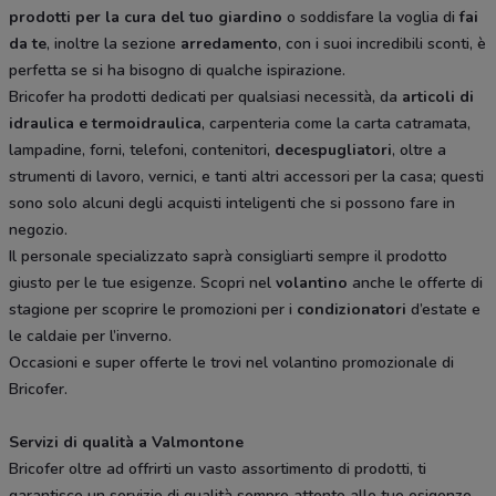
prodotti per la cura del tuo giardino
o soddisfare la voglia di
fai
da te
, inoltre la sezione
arredamento
, con i suoi incredibili sconti, è
perfetta se si ha bisogno di qualche ispirazione.
Bricofer ha prodotti dedicati per qualsiasi necessità, da
articoli di
idraulica e termoidraulica
, carpenteria come la carta catramata,
lampadine, forni, telefoni, contenitori,
decespugliatori
, oltre a
strumenti di lavoro, vernici, e tanti altri accessori per la casa; questi
sono solo alcuni degli acquisti inteligenti che si possono fare in
negozio.
Il personale specializzato saprà consigliarti sempre il prodotto
giusto per le tue esigenze. Scopri nel
volantino
anche le offerte di
stagione per scoprire le promozioni per i
condizionatori
d’estate e
le caldaie per l’inverno.
Occasioni e super offerte le trovi nel volantino promozionale di
Bricofer.
Servizi di qualità a Valmontone
Bricofer oltre ad offrirti un vasto assortimento di prodotti, ti
garantisce un servizio di qualità sempre attento alle tue esigenze,