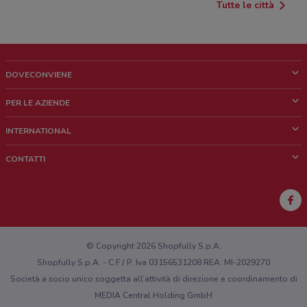
Tutte le città
DOVECONVIENE
Cos'è DoveConviene
PER LE AZIENDE
Chi siamo
Cosa facciamo
INTERNATIONAL
News e media
Richieste commerciali e marketing
Brazil
CONTATTI
Lavora con noi
Mexico
Segnalazione punto vendita
France
Segnalazione Volantino
Australia
Hai un malfunzionamento sul web o sull'app?
New Zealand
© Copyright 2026 Shopfully S.p.A.
Shopfully S.p.A. - C.F / P. Iva 03156531208 REA: MI-2029270
Società a socio unico soggetta all’attività di direzione e coordinamento di
MEDIA Central Holding GmbH