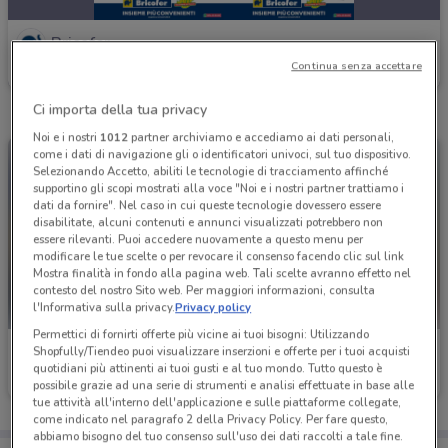
Bricofer
Continua senza accettare
Scade il 23/08
8.1 km
Ci importa della tua privacy
Noi e i nostri
1012
partner archiviamo e accediamo ai dati personali,
come i dati di navigazione gli o identificatori univoci, sul tuo dispositivo.
Selezionando Accetto, abiliti le tecnologie di tracciamento affinché
supportino gli scopi mostrati alla voce "Noi e i nostri partner trattiamo i
dati da fornire". Nel caso in cui queste tecnologie dovessero essere
disabilitate, alcuni contenuti e annunci visualizzati potrebbero non
essere rilevanti. Puoi accedere nuovamente a questo menu per
modificare le tue scelte o per revocare il consenso facendo clic sul link
Mostra finalità in fondo alla pagina web. Tali scelte avranno effetto nel
contesto del nostro Sito web. Per maggiori informazioni, consulta
l'Informativa sulla privacy.
Privacy policy
Permettici di fornirti offerte più vicine ai tuoi bisogni: Utilizzando
Bricofer
Bricofer
Shopfully/Tiendeo puoi visualizzare inserzioni e offerte per i tuoi acquisti
quotidiani più attinenti ai tuoi gusti e al tuo mondo. Tutto questo è
Scade il 31/08
8.1 km
Scade il 31/08
8.1 km
possibile grazie ad una serie di strumenti e analisi effettuate in base alle
tue attività all'interno dell'applicazione e sulle piattaforme collegate,
come indicato nel paragrafo 2 della Privacy Policy. Per fare questo,
abbiamo bisogno del tuo consenso sull'uso dei dati raccolti a tale fine.