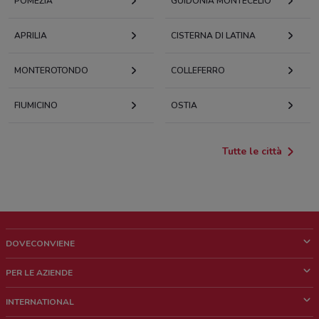
POMEZIA
GUIDONIA MONTECELIO
APRILIA
CISTERNA DI LATINA
MONTEROTONDO
COLLEFERRO
FIUMICINO
OSTIA
Tutte le città
DOVECONVIENE
Cos'è DoveConviene
PER LE AZIENDE
Chi siamo
Cosa facciamo
INTERNATIONAL
News e media
Richieste commerciali e marketing