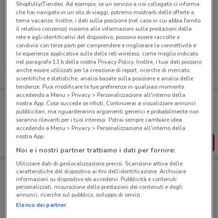
Shopfully/Tiendeo. Ad esempio, se un servizio a noi collegato ci informa
che hai navigato in un sito di viaggi, potremo mostrarti delle offerte a
tema vacanze. Inoltre, i dati sulla posizione (nel caso in cui abbia fornito
il relativo consenso) insieme alle informazioni sulle prestazioni della
rete e agli identificativi del dispositivo, possono essere raccolte e
condivisi con terze parti per comprendere e migliorare la connettività e
Bricofer
Bricofer
le esperienze applicative sulle delle reti wireless, come meglio indicato
nel paragrafo 13.b della nostra Privacy Policy. Inoltre, i tuoi dati possono
Scade il 31/08
397 m
Scade il 31/08
397 m
anche essere utilizzati per la creazione di report, ricerche di mercato,
scientifiche e statistiche, analisi basate sulla posizione e analisi delle
tendenze. Puoi modificare le tue preferenze in qualsiasi momento
accedendo a Menu > Privacy > Personalizzazione all'interno della
Porta DoveConviene sempre con te!
nostra App. Cosa succede se rifiuti: Continuerai a visualizzare annunci
Puoi trovare le migliori offerte dei negozi vicino a te,
pubblicitari, ma riguarderanno argomenti generici e probabilmente non
salvarle e creare la tua lista del risparmio, comodamente
saranno rilevanti per i tuoi interessi. Potrai sempre cambiare idea
dal tuo cellulare.
accedendo a Menu > Privacy > Personalizzazione all'interno della
nostra App.
SCARICA L’APP
Noi e i nostri partner trattiamo i dati per fornire:
Utilizzare dati di geolocalizzazione precisi. Scansione attiva delle
caratteristiche del dispositivo ai fini dell’identificazione. Archiviare
informazioni su dispositivo e/o accedervi. Pubblicità e contenuti
Negozi Bricofer a Frascati
personalizzati, misurazione delle prestazioni dei contenuti e degli
annunci, ricerche sul pubblico, sviluppo di servizi.
Elenco dei partner