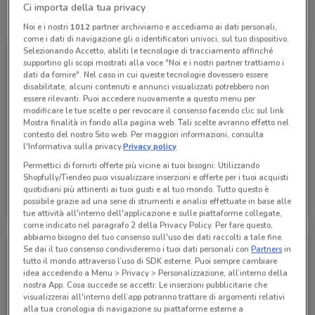
Ci importa della tua privacy
Tutte le promozioni di questo negozio
Noi e i nostri
1012
partner archiviamo e accediamo ai dati personali,
come i dati di navigazione gli o identificatori univoci, sul tuo dispositivo.
Selezionando Accetto, abiliti le tecnologie di tracciamento affinché
supportino gli scopi mostrati alla voce "Noi e i nostri partner trattiamo i
dati da fornire". Nel caso in cui queste tecnologie dovessero essere
disabilitate, alcuni contenuti e annunci visualizzati potrebbero non
essere rilevanti. Puoi accedere nuovamente a questo menu per
modificare le tue scelte o per revocare il consenso facendo clic sul link
Mostra finalità in fondo alla pagina web. Tali scelte avranno effetto nel
contesto del nostro Sito web. Per maggiori informazioni, consulta
l'Informativa sulla privacy.
Privacy policy
Permettici di fornirti offerte più vicine ai tuoi bisogni: Utilizzando
Shopfully/Tiendeo puoi visualizzare inserzioni e offerte per i tuoi acquisti
Bricofer
quotidiani più attinenti ai tuoi gusti e al tuo mondo. Tutto questo è
possibile grazie ad una serie di strumenti e analisi effettuate in base alle
Scade il 23/08
397 m
tue attività all'interno dell'applicazione e sulle piattaforme collegate,
come indicato nel paragrafo 2 della Privacy Policy. Per fare questo,
abbiamo bisogno del tuo consenso sull'uso dei dati raccolti a tale fine.
Se dai il tuo consenso condivideremo i tuoi dati personali con
Partners
in
tutto il mondo attraverso l’uso di SDK esterne. Puoi sempre cambiare
idea accedendo a Menu > Privacy > Personalizzazione, all’interno della
nostra App. Cosa succede se accetti: Le inserzioni pubblicitarie che
visualizzerai all'interno dell’app potranno trattare di argomenti relativi
alla tua cronologia di navigazione su piattaforme esterne a