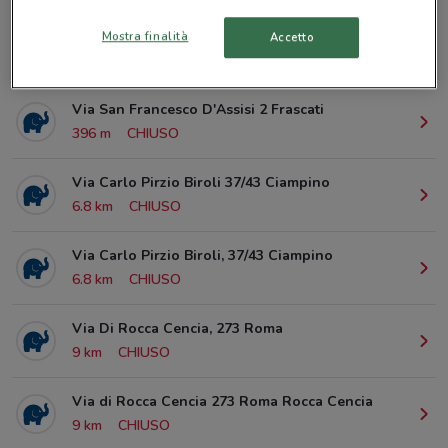
Mostra finalità
Accetto
© MapTiler
© OpenStreetMap contributors
Via San Francesco D'Assisi 2 Frascati
396 m
CHIUSO
Via Carlo Pirzio Biroli 37/43 Ciampino
6.8 km
CHIUSO
Via Carlo Pirzio Biroli, 37/43 Ciampino
6.8 km
CHIUSO
Via Di Rocca Cencia, 273 Roma
9 km
CHIUSO
Via di Rocca Cencia 273 Roma Rocca Cencia
9 km
CHIUSO