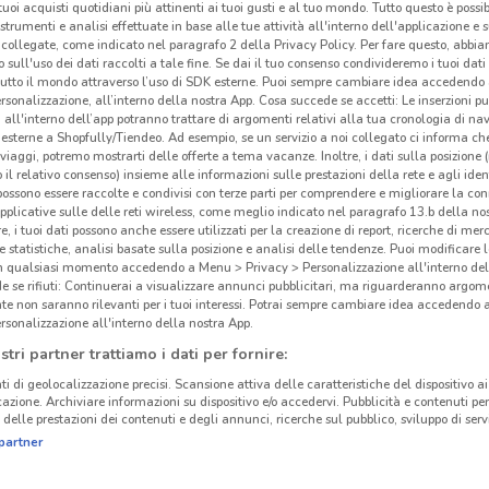
i tuoi acquisti quotidiani più attinenti ai tuoi gusti e al tuo mondo. Tutto questo è possi
 strumenti e analisi effettuate in base alle tue attività all'interno dell'applicazione e 
collegate, come indicato nel paragrafo 2 della Privacy Policy. Per fare questo, abbi
 sull'uso dei dati raccolti a tale fine. Se dai il tuo consenso condivideremo i tuoi dati
tutto il mondo attraverso l’uso di SDK esterne. Puoi sempre cambiare idea accedend
rsonalizzazione, all’interno della nostra App. Cosa succede se accetti: Le inserzioni pu
i all'interno dell’app potranno trattare di argomenti relativi alla tua cronologia di na
esterne a Shopfully/Tiendeo. Ad esempio, se un servizio a noi collegato ci informa ch
i viaggi, potremo mostrarti delle offerte a tema vacanze. Inoltre, i dati sulla posizione 
o il relativo consenso) insieme alle informazioni sulle prestazioni della rete e agli ident
 possono essere raccolte e condivisi con terze parti per comprendere e migliorare la conn
pplicative sulle delle reti wireless, come meglio indicato nel paragrafo 13.b della no
re, i tuoi dati possono anche essere utilizzati per la creazione di report, ricerche di mer
 e statistiche, analisi basate sulla posizione e analisi delle tendenze. Puoi modificare l
in qualsiasi momento accedendo a Menu > Privacy > Personalizzazione all'interno del
 se rifiuti: Continuerai a visualizzare annunci pubblicitari, ma riguarderanno argome
te non saranno rilevanti per i tuoi interessi. Potrai sempre cambiare idea accedendo
rsonalizzazione all'interno della nostra App.
stri partner trattiamo i dati per fornire:
ti di geolocalizzazione precisi. Scansione attiva delle caratteristiche del dispositivo ai 
icazione. Archiviare informazioni su dispositivo e/o accedervi. Pubblicità e contenuti per
delle prestazioni dei contenuti e degli annunci, ricerche sul pubblico, sviluppo di servi
partner