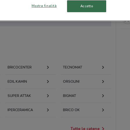
Mostra finalità
Accetto
to volantini nella tua zona. Riprova più tardi.
BRICOCENTER
TECNOMAT
EDIL KAMIN
ORSOLINI
SUPER ATTAK
BIGMAT
IPERCERAMICA
BRICO OK
Tutte le catene