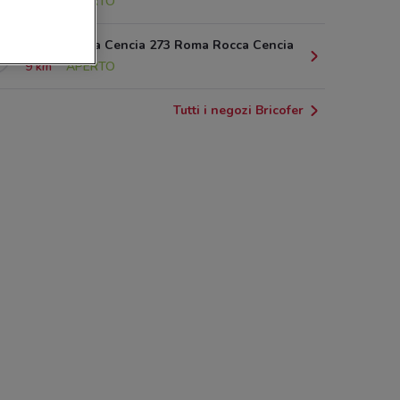
9 km
APERTO
Via di Rocca Cencia 273 Roma Rocca Cencia
9 km
APERTO
Tutti i negozi Bricofer