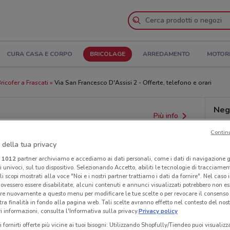
CURA CASA E CORPO
BRICOLAGE
ARREDAMENTO
MOTOR
icofer a Frascati
Via San Francesco D'Assisi 2 - Offerte, telefono e orari
Nego
Più info
Contin
 della tua privacy
i
1012
partner archiviamo e accediamo ai dati personali, come i dati di navigazione g
ri univoci, sul tuo dispositivo. Selezionando Accetto, abiliti le tecnologie di tracciame
li scopi mostrati alla voce "Noi e i nostri partner trattiamo i dati da fornire". Nel caso 
ovessero essere disabilitate, alcuni contenuti e annunci visualizzati potrebbero non ess
re nuovamente a questo menu per modificare le tue scelte o per revocare il consenso
tra finalità in fondo alla pagina web. Tali scelte avranno effetto nel contesto del nost
 informazioni, consulta l'Informativa sulla privacy.
Privacy policy
i fornirti offerte più vicine ai tuoi bisogni: Utilizzando Shopfully/Tiendeo puoi visualizz