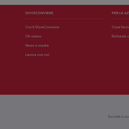
DOVECONVIENE
PER LE A
Cos'è DoveConviene
Cosa facc
Chi siamo
Richieste 
News e media
Lavora con noi
Società a so