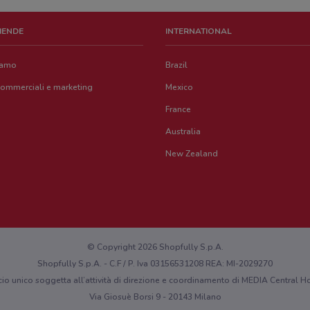
ZIENDE
INTERNATIONAL
iamo
Brazil
commerciali e marketing
Mexico
France
Australia
New Zealand
© Copyright 2026 Shopfully S.p.A.
Shopfully S.p.A. - C.F / P. Iva 03156531208 REA: MI-2029270
cio unico soggetta all’attività di direzione e coordinamento di MEDIA Central
Via Giosuè Borsi 9 - 20143 Milano