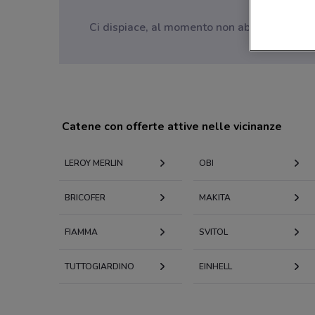
Ci dispiace, al momento non abbiamo pubblica
Catene con offerte attive nelle vicinanze
LEROY MERLIN
OBI
BRICOFER
MAKITA
FIAMMA
SVITOL
TUTTOGIARDINO
EINHELL