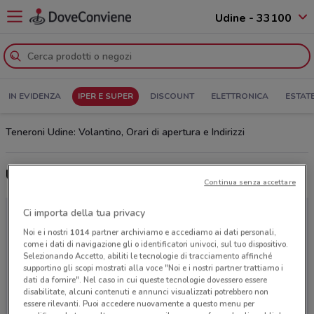
Udine - 33100
IN EVIDENZA
IPER E SUPER
DISCOUNT
ELETTRONICA
ESTAT
Teneroni Udine: Volantino, Orari di apertura e Indirizzi
Ultime offerte del volantino Teneroni
Continua senza accettare
Ci importa della tua privacy
Noi e i nostri
1014
partner archiviamo e accediamo ai dati personali,
come i dati di navigazione gli o identificatori univoci, sul tuo dispositivo.
Selezionando Accetto, abiliti le tecnologie di tracciamento affinché
supportino gli scopi mostrati alla voce "Noi e i nostri partner trattiamo i
dati da fornire". Nel caso in cui queste tecnologie dovessero essere
disabilitate, alcuni contenuti e annunci visualizzati potrebbero non
essere rilevanti. Puoi accedere nuovamente a questo menu per