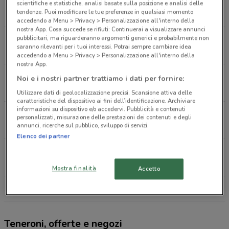
Via Giovanni Cosattini, 25 Udine
scientifiche e statistiche, analisi basate sulla posizione e analisi delle
tendenze. Puoi modificare le tue preferenze in qualsiasi momento
75 m
APERTO
accedendo a Menu > Privacy > Personalizzazione all'interno della
nostra App. Cosa succede se rifiuti: Continuerai a visualizzare annunci
pubblicitari, ma riguarderanno argomenti generici e probabilmente non
Via Giusto Muratti, 68 Udine
saranno rilevanti per i tuoi interessi. Potrai sempre cambiare idea
342 m
APERTO
accedendo a Menu > Privacy > Personalizzazione all'interno della
nostra App.
Via Cesare Battisti n.9 Udine
Noi e i nostri partner trattiamo i dati per fornire:
523 m
APERTO
Utilizzare dati di geolocalizzazione precisi. Scansione attiva delle
caratteristiche del dispositivo ai fini dell’identificazione. Archiviare
informazioni su dispositivo e/o accedervi. Pubblicità e contenuti
Via Gio Batta Bassi, 12 Udine
personalizzati, misurazione delle prestazioni dei contenuti e degli
annunci, ricerche sul pubblico, sviluppo di servizi.
559 m
APERTO
Elenco dei partner
Viale Volontari Della Libertà, 4 Udine
773 m
APERTO
Mostra finalità
Accetto
Tutti i negozi Teneroni
Teneroni, offerte e negozi