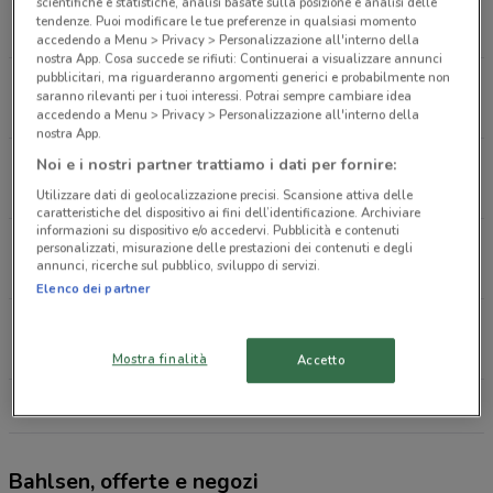
Via Gio Batta Bassi, 12 Udine
scientifiche e statistiche, analisi basate sulla posizione e analisi delle
tendenze. Puoi modificare le tue preferenze in qualsiasi momento
559 m
CHIUSO
accedendo a Menu > Privacy > Personalizzazione all'interno della
nostra App. Cosa succede se rifiuti: Continuerai a visualizzare annunci
pubblicitari, ma riguarderanno argomenti generici e probabilmente non
Piazzale Rita Levi Montalcini, 1 Udine
saranno rilevanti per i tuoi interessi. Potrai sempre cambiare idea
1 km
CHIUSO
accedendo a Menu > Privacy > Personalizzazione all'interno della
nostra App.
Via Cecilia Gradenigo Sabbadini, 72 Udine
Noi e i nostri partner trattiamo i dati per fornire:
1.2 km
CHIUSO
Utilizzare dati di geolocalizzazione precisi. Scansione attiva delle
caratteristiche del dispositivo ai fini dell’identificazione. Archiviare
informazioni su dispositivo e/o accedervi. Pubblicità e contenuti
Via Scalo Nuovo, 7 Udine
personalizzati, misurazione delle prestazioni dei contenuti e degli
annunci, ricerche sul pubblico, sviluppo di servizi.
1.2 km
CHIUSO
Elenco dei partner
Viale Leonardo Da Vinci, 54 Udine
1.3 km
CHIUSO
Mostra finalità
Accetto
Tutti i negozi Bahlsen
Bahlsen, offerte e negozi