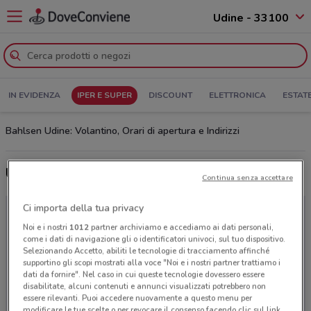
Udine - 33100
IN EVIDENZA
IPER E SUPER
DISCOUNT
ELETTRONICA
ESTAT
Bahlsen Udine: Volantino, Orari di apertura e Indirizzi
Ultime offerte del volantino Bahlsen
Continua senza accettare
Ci importa della tua privacy
Noi e i nostri
1012
partner archiviamo e accediamo ai dati personali,
come i dati di navigazione gli o identificatori univoci, sul tuo dispositivo.
Selezionando Accetto, abiliti le tecnologie di tracciamento affinché
supportino gli scopi mostrati alla voce "Noi e i nostri partner trattiamo i
dati da fornire". Nel caso in cui queste tecnologie dovessero essere
disabilitate, alcuni contenuti e annunci visualizzati potrebbero non
essere rilevanti. Puoi accedere nuovamente a questo menu per
modificare le tue scelte o per revocare il consenso facendo clic sul link