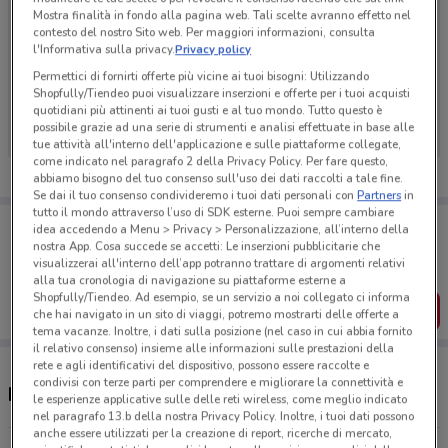
Mostra finalità in fondo alla pagina web. Tali scelte avranno effetto nel
contesto del nostro Sito web. Per maggiori informazioni, consulta
l'Informativa sulla privacy.
Privacy policy
Permettici di fornirti offerte più vicine ai tuoi bisogni: Utilizzando
Ci dispiace, al momento non abbiamo pubblicato
Shopfully/Tiendeo puoi visualizzare inserzioni e offerte per i tuoi acquisti
volantini nella tua zona. Riprova più tardi.
quotidiani più attinenti ai tuoi gusti e al tuo mondo. Tutto questo è
possibile grazie ad una serie di strumenti e analisi effettuate in base alle
tue attività all'interno dell'applicazione e sulle piattaforme collegate,
come indicato nel paragrafo 2 della Privacy Policy. Per fare questo,
abbiamo bisogno del tuo consenso sull'uso dei dati raccolti a tale fine.
Se dai il tuo consenso condivideremo i tuoi dati personali con
Partners
in
tutto il mondo attraverso l’uso di SDK esterne. Puoi sempre cambiare
Porta DoveConviene sempre con te!
idea accedendo a Menu > Privacy > Personalizzazione, all’interno della
Puoi trovare le migliori offerte dei negozi vicino a te,
nostra App. Cosa succede se accetti: Le inserzioni pubblicitarie che
salvarle e creare la tua lista del risparmio, comodamente
visualizzerai all'interno dell’app potranno trattare di argomenti relativi
dal tuo cellulare.
alla tua cronologia di navigazione su piattaforme esterne a
Shopfully/Tiendeo. Ad esempio, se un servizio a noi collegato ci informa
SCARICA L’APP
che hai navigato in un sito di viaggi, potremo mostrarti delle offerte a
tema vacanze. Inoltre, i dati sulla posizione (nel caso in cui abbia fornito
il relativo consenso) insieme alle informazioni sulle prestazioni della
rete e agli identificativi del dispositivo, possono essere raccolte e
condivisi con terze parti per comprendere e migliorare la connettività e
Negozi Bahlsen a Udine
le esperienze applicative sulle delle reti wireless, come meglio indicato
nel paragrafo 13.b della nostra Privacy Policy. Inoltre, i tuoi dati possono
anche essere utilizzati per la creazione di report, ricerche di mercato,