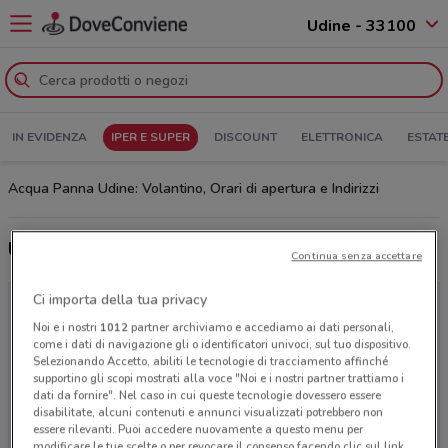
Udine - 33100
IN EVIDENZA
IPER E SUPER
DISCOUNT
ELETTRONICA
ESTAT
Acqua Panna Udine: Volantino, Orari di apertura e Indirizzi
Ultime offerte del volantino Acqua Panna
Continua senza accettare
Ci importa della tua privacy
Noi e i nostri
1012
partner archiviamo e accediamo ai dati personali,
come i dati di navigazione gli o identificatori univoci, sul tuo dispositivo.
Selezionando Accetto, abiliti le tecnologie di tracciamento affinché
supportino gli scopi mostrati alla voce "Noi e i nostri partner trattiamo i
dati da fornire". Nel caso in cui queste tecnologie dovessero essere
disabilitate, alcuni contenuti e annunci visualizzati potrebbero non
essere rilevanti. Puoi accedere nuovamente a questo menu per
modificare le tue scelte o per revocare il consenso facendo clic sul link