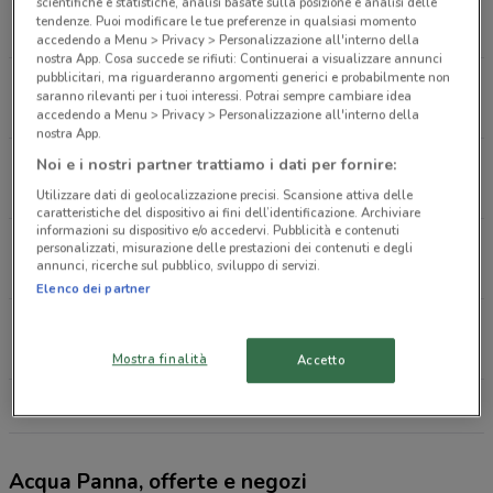
Via Giovanni Cosattini, 25 Udine
scientifiche e statistiche, analisi basate sulla posizione e analisi delle
tendenze. Puoi modificare le tue preferenze in qualsiasi momento
75 m
APERTO
accedendo a Menu > Privacy > Personalizzazione all'interno della
nostra App. Cosa succede se rifiuti: Continuerai a visualizzare annunci
pubblicitari, ma riguarderanno argomenti generici e probabilmente non
Via Giusto Muratti, 68 Udine
saranno rilevanti per i tuoi interessi. Potrai sempre cambiare idea
342 m
APERTO
accedendo a Menu > Privacy > Personalizzazione all'interno della
nostra App.
Via Cesare Battisti n.9 Udine
Noi e i nostri partner trattiamo i dati per fornire:
523 m
APERTO
Utilizzare dati di geolocalizzazione precisi. Scansione attiva delle
caratteristiche del dispositivo ai fini dell’identificazione. Archiviare
informazioni su dispositivo e/o accedervi. Pubblicità e contenuti
Via Gio Batta Bassi, 12 Udine
personalizzati, misurazione delle prestazioni dei contenuti e degli
annunci, ricerche sul pubblico, sviluppo di servizi.
559 m
APERTO
Elenco dei partner
Viale Volontari Della Libertà, 4 Udine
773 m
APERTO
Mostra finalità
Accetto
Tutti i negozi Acqua Panna
Acqua Panna, offerte e negozi