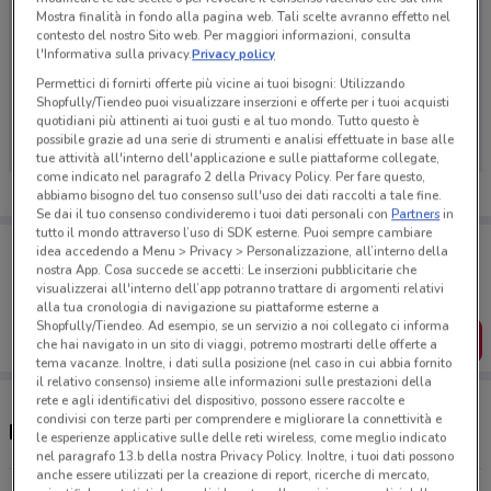
Mostra finalità in fondo alla pagina web. Tali scelte avranno effetto nel
contesto del nostro Sito web. Per maggiori informazioni, consulta
l'Informativa sulla privacy.
Privacy policy
Permettici di fornirti offerte più vicine ai tuoi bisogni: Utilizzando
Ci dispiace, al momento non abbiamo pubblicato
Shopfully/Tiendeo puoi visualizzare inserzioni e offerte per i tuoi acquisti
volantini nella tua zona. Riprova più tardi.
quotidiani più attinenti ai tuoi gusti e al tuo mondo. Tutto questo è
possibile grazie ad una serie di strumenti e analisi effettuate in base alle
tue attività all'interno dell'applicazione e sulle piattaforme collegate,
come indicato nel paragrafo 2 della Privacy Policy. Per fare questo,
abbiamo bisogno del tuo consenso sull'uso dei dati raccolti a tale fine.
Se dai il tuo consenso condivideremo i tuoi dati personali con
Partners
in
tutto il mondo attraverso l’uso di SDK esterne. Puoi sempre cambiare
Porta DoveConviene sempre con te!
idea accedendo a Menu > Privacy > Personalizzazione, all’interno della
Puoi trovare le migliori offerte dei negozi vicino a te,
nostra App. Cosa succede se accetti: Le inserzioni pubblicitarie che
salvarle e creare la tua lista del risparmio, comodamente
visualizzerai all'interno dell’app potranno trattare di argomenti relativi
dal tuo cellulare.
alla tua cronologia di navigazione su piattaforme esterne a
Shopfully/Tiendeo. Ad esempio, se un servizio a noi collegato ci informa
SCARICA L’APP
che hai navigato in un sito di viaggi, potremo mostrarti delle offerte a
tema vacanze. Inoltre, i dati sulla posizione (nel caso in cui abbia fornito
il relativo consenso) insieme alle informazioni sulle prestazioni della
rete e agli identificativi del dispositivo, possono essere raccolte e
condivisi con terze parti per comprendere e migliorare la connettività e
Negozi Acqua Panna a Udine
le esperienze applicative sulle delle reti wireless, come meglio indicato
nel paragrafo 13.b della nostra Privacy Policy. Inoltre, i tuoi dati possono
anche essere utilizzati per la creazione di report, ricerche di mercato,