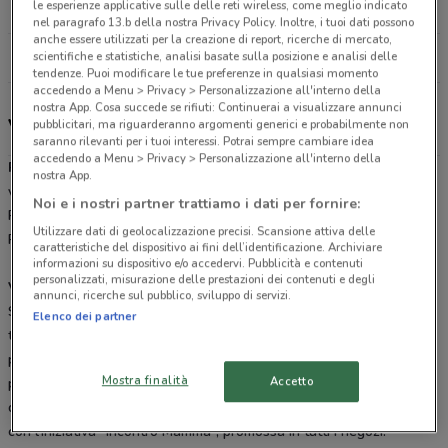
le esperienze applicative sulle delle reti wireless, come meglio indicato
10.6 km
CHIUSO
nel paragrafo 13.b della nostra Privacy Policy. Inoltre, i tuoi dati possono
anche essere utilizzati per la creazione di report, ricerche di mercato,
Tutti i negozi Prenatal
scientifiche e statistiche, analisi basate sulla posizione e analisi delle
tendenze. Puoi modificare le tue preferenze in qualsiasi momento
accedendo a Menu > Privacy > Personalizzazione all'interno della
nostra App. Cosa succede se rifiuti: Continuerai a visualizzare annunci
Volantino, offerte e negozi Prénatal
pubblicitari, ma riguarderanno argomenti generici e probabilmente non
saranno rilevanti per i tuoi interessi. Potrai sempre cambiare idea
accedendo a Menu > Privacy > Personalizzazione all'interno della
Prénatal
è una catena di moda che da 50 anni a questa parte
nostra App.
veste neonati, bimbi e donne in dolce attesa. Scopri i passeggini
Noi e i nostri partner trattiamo i dati per fornire:
Prénatal, pratici, leggeri e funzionali, o il fasciatoio e le culle
Utilizzare dati di geolocalizzazione precisi. Scansione attiva delle
Prénatal per i più piccini.
caratteristiche del dispositivo ai fini dell’identificazione. Archiviare
informazioni su dispositivo e/o accedervi. Pubblicità e contenuti
personalizzati, misurazione delle prestazioni dei contenuti e degli
Vicino alle mamme
annunci, ricerche sul pubblico, sviluppo di servizi.
Sfoglia il
volantino Prénatal
online su DoveConviene.it: potrai
Elenco dei partner
trovare tanti prodotti e accessori per i tuoi figli e abiti premaman
per te; inoltre, presso i negozi Prénatal, potrai ricevere anche
Mostra finalità
Accetto
pratici consigli su come crescere al meglio il tuo bambino da parte
di personale esperto o da mamme come te, che potrai incontrare
con l’iniziativa “Incontro Mamma”, promossa in tutti i negozi.