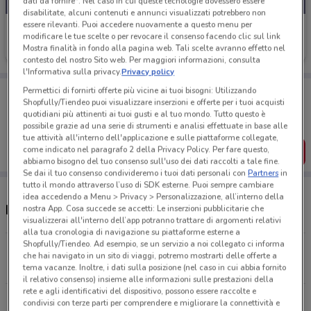
dati da fornire". Nel caso in cui queste tecnologie dovessero essere
disabilitate, alcuni contenuti e annunci visualizzati potrebbero non
essere rilevanti. Puoi accedere nuovamente a questo menu per
Prenatal
modificare le tue scelte o per revocare il consenso facendo clic sul link
Mostra finalità in fondo alla pagina web. Tali scelte avranno effetto nel
Scade il 17/08
10.4 km
contesto del nostro Sito web. Per maggiori informazioni, consulta
l'Informativa sulla privacy.
Privacy policy
Porta DoveConviene sempre con te!
Permettici di fornirti offerte più vicine ai tuoi bisogni: Utilizzando
Shopfully/Tiendeo puoi visualizzare inserzioni e offerte per i tuoi acquisti
Puoi trovare le migliori offerte dei negozi vicino a te,
quotidiani più attinenti ai tuoi gusti e al tuo mondo. Tutto questo è
salvarle e creare la tua lista del risparmio, comodamente
dal tuo cellulare.
possibile grazie ad una serie di strumenti e analisi effettuate in base alle
tue attività all'interno dell'applicazione e sulle piattaforme collegate,
come indicato nel paragrafo 2 della Privacy Policy. Per fare questo,
SCARICA L’APP
abbiamo bisogno del tuo consenso sull'uso dei dati raccolti a tale fine.
Se dai il tuo consenso condivideremo i tuoi dati personali con
Partners
in
tutto il mondo attraverso l’uso di SDK esterne. Puoi sempre cambiare
idea accedendo a Menu > Privacy > Personalizzazione, all’interno della
Negozi e orari Prénatal
nostra App. Cosa succede se accetti: Le inserzioni pubblicitarie che
visualizzerai all'interno dell’app potranno trattare di argomenti relativi
alla tua cronologia di navigazione su piattaforme esterne a
Shopfully/Tiendeo. Ad esempio, se un servizio a noi collegato ci informa
Viale Francesco De Blasio, 4/6 Bari
che hai navigato in un sito di viaggi, potremo mostrarti delle offerte a
10.4 km
CHIUSO
tema vacanze. Inoltre, i dati sulla posizione (nel caso in cui abbia fornito
il relativo consenso) insieme alle informazioni sulle prestazioni della
rete e agli identificativi del dispositivo, possono essere raccolte e
Via Noicattaro, 2/4 Casamassima
condivisi con terze parti per comprendere e migliorare la connettività e