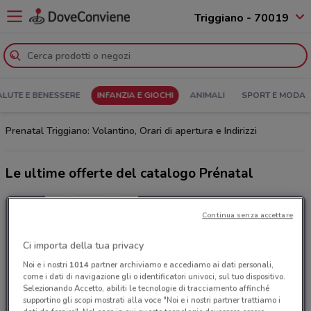
Triggiano - 70019
ALUTE E BENESSERE
INFANZIA E GIOCHI
ANIMALI
SPORT E MODA
Prenatal Triggiano: Volantino, Orari di apertura e Indirizzi
Le ultime offerte del catalogo Prénatal
Continua senza accettare
Ci importa della tua privacy
Noi e i nostri
1014
partner archiviamo e accediamo ai dati personali,
come i dati di navigazione gli o identificatori univoci, sul tuo dispositivo.
Selezionando Accetto, abiliti le tecnologie di tracciamento affinché
supportino gli scopi mostrati alla voce "Noi e i nostri partner trattiamo i