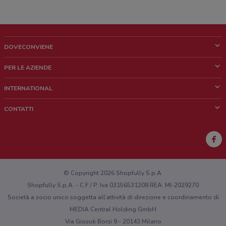
DOVECONVIENE
Cos'è DoveConviene
PER LE AZIENDE
Chi siamo
Cosa facciamo
INTERNATIONAL
News e media
Richieste commerciali e marketing
Brazil
CONTATTI
Lavora con noi
Mexico
Segnalazione punto vendita
France
Segnalazione Volantino
Australia
Hai un malfunzionamento sul web o sull'app?
New Zealand
© Copyright 2026 Shopfully S.p.A.
Shopfully S.p.A. - C.F / P. Iva 03156531208 REA: MI-2029270
Società a socio unico soggetta all’attività di direzione e coordinamento di
MEDIA Central Holding GmbH
Via Giosuè Borsi 9 - 20143 Milano