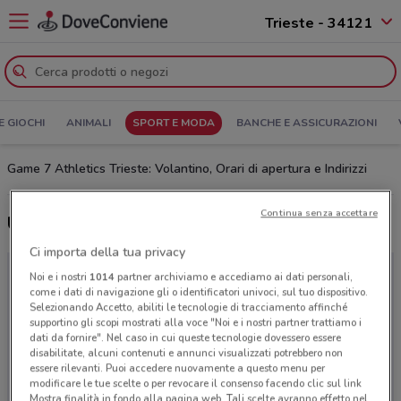
Trieste - 34121
E GIOCHI
ANIMALI
SPORT E MODA
BANCHE E ASSICURAZIONI
Game 7 Athletics Trieste: Volantino, Orari di apertura e Indirizzi
Continua senza accettare
Ultime offerte del volantino Game 7 Athletics
Ci importa della tua privacy
Noi e i nostri
1014
partner archiviamo e accediamo ai dati personali,
come i dati di navigazione gli o identificatori univoci, sul tuo dispositivo.
Selezionando Accetto, abiliti le tecnologie di tracciamento affinché
supportino gli scopi mostrati alla voce "Noi e i nostri partner trattiamo i
dati da fornire". Nel caso in cui queste tecnologie dovessero essere
disabilitate, alcuni contenuti e annunci visualizzati potrebbero non
essere rilevanti. Puoi accedere nuovamente a questo menu per
modificare le tue scelte o per revocare il consenso facendo clic sul link
Mostra finalità in fondo alla pagina web. Tali scelte avranno effetto nel