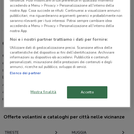
tendenze. Puoi modificare le tue preferenze in qualsiasi momento
Via italo svevo, 144 Trieste
accedendo a Menu > Privacy > Personalizzazione all'interno della
2.1 km
nostra App. Cosa succede se rifiuti: Continuerai a visualizzare annunci
pubblicitari, ma riguarderanno argomenti generici e probabilmente non
saranno rilevanti per i tuoi interessi. Potrai sempre cambiare idea
Tutti i negozi Game 7 Athletics
accedendo a Menu > Privacy > Personalizzazione all'interno della
nostra App.
Noi e i nostri partner trattiamo i dati per fornire:
Game 7 Athletics, offerte e negozi
Utilizzare dati di geolocalizzazione precisi. Scansione attiva delle
caratteristiche del dispositivo ai fini dell’identificazione. Archiviare
GAME 7 ATHLETICS
è un negozio multi-brand di articoli sportivi
informazioni su dispositivo e/o accedervi. Pubblicità e contenuti
personalizzati, misurazione delle prestazioni dei contenuti e degli
che offre le migliori marche di abbigliamento, calzature e prodotti
annunci, ricerche sul pubblico, sviluppo di servizi.
sportivi.Come si evince dalle origini del suo nome derivante dalle
Elenco dei partner
leggendarie partite delle serie finali di play off americani, GAME 7
ATHLETICS fornisce la migliore qualità possibile di materiali e
apparecchiature che mettano gli atleti in condizione di esprimere il
Mostra finalità
Accetto
meglio di loro stessi.
Offerte volantini e cataloghi per città nelle vicinanze
TRIESTE
MUGGIA