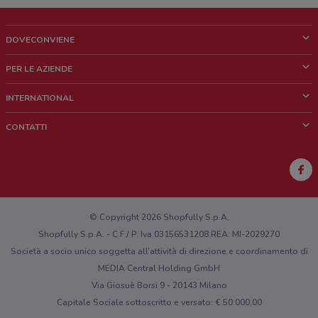
DOVECONVIENE
Cos'è DoveConviene
PER LE AZIENDE
Chi siamo
Cosa facciamo
INTERNATIONAL
News e media
Richieste commerciali e marketing
Brazil
CONTATTI
Lavora con noi
Mexico
Segnalazione punto vendita
France
Segnalazione Volantino
Australia
Hai un malfunzionamento sul web o sull'app?
New Zealand
© Copyright 2026 Shopfully S.p.A.
Shopfully S.p.A. - C.F / P. Iva 03156531208 REA: MI-2029270
Società a socio unico soggetta all’attività di direzione e coordinamento di
MEDIA Central Holding GmbH
Via Giosuè Borsi 9 - 20143 Milano
Capitale Sociale sottoscritto e versato: € 50.000,00