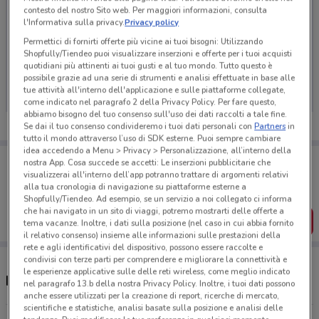
contesto del nostro Sito web. Per maggiori informazioni, consulta
l'Informativa sulla privacy.
Privacy policy
Permettici di fornirti offerte più vicine ai tuoi bisogni: Utilizzando
Shopfully/Tiendeo puoi visualizzare inserzioni e offerte per i tuoi acquisti
Ci dispiace, al momento non abbiamo pubblicato
quotidiani più attinenti ai tuoi gusti e al tuo mondo. Tutto questo è
volantini nella tua zona. Riprova più tardi.
possibile grazie ad una serie di strumenti e analisi effettuate in base alle
tue attività all'interno dell'applicazione e sulle piattaforme collegate,
come indicato nel paragrafo 2 della Privacy Policy. Per fare questo,
abbiamo bisogno del tuo consenso sull'uso dei dati raccolti a tale fine.
Se dai il tuo consenso condivideremo i tuoi dati personali con
Partners
in
tutto il mondo attraverso l’uso di SDK esterne. Puoi sempre cambiare
idea accedendo a Menu > Privacy > Personalizzazione, all’interno della
Porta DoveConviene sempre con te!
nostra App. Cosa succede se accetti: Le inserzioni pubblicitarie che
Puoi trovare le migliori offerte dei negozi vicino a te,
visualizzerai all'interno dell’app potranno trattare di argomenti relativi
salvarle e creare la tua lista del risparmio, comodamente
alla tua cronologia di navigazione su piattaforme esterne a
dal tuo cellulare.
Shopfully/Tiendeo. Ad esempio, se un servizio a noi collegato ci informa
che hai navigato in un sito di viaggi, potremo mostrarti delle offerte a
SCARICA L’APP
tema vacanze. Inoltre, i dati sulla posizione (nel caso in cui abbia fornito
il relativo consenso) insieme alle informazioni sulle prestazioni della
rete e agli identificativi del dispositivo, possono essere raccolte e
condivisi con terze parti per comprendere e migliorare la connettività e
le esperienze applicative sulle delle reti wireless, come meglio indicato
Negozi Game 7 Athletics a Trieste
nel paragrafo 13.b della nostra Privacy Policy. Inoltre, i tuoi dati possono
anche essere utilizzati per la creazione di report, ricerche di mercato,
scientifiche e statistiche, analisi basate sulla posizione e analisi delle