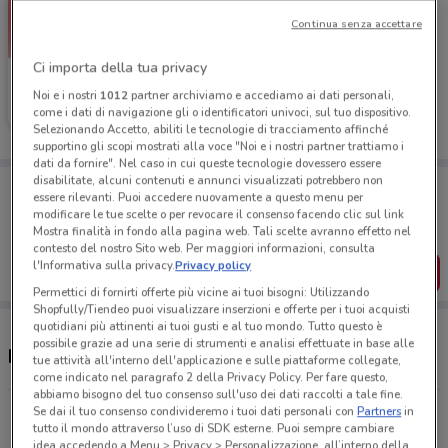
Continua senza accettare
Ci importa della tua privacy
CycleBand
Noi e i nostri
1012
partner archiviamo e accediamo ai dati personali,
come i dati di navigazione gli o identificatori univoci, sul tuo dispositivo.
Scade il 19/05
13.1 km
Selezionando Accetto, abiliti le tecnologie di tracciamento affinché
supportino gli scopi mostrati alla voce "Noi e i nostri partner trattiamo i
dati da fornire". Nel caso in cui queste tecnologie dovessero essere
disabilitate, alcuni contenuti e annunci visualizzati potrebbero non
Porta DoveConviene sempre con te!
essere rilevanti. Puoi accedere nuovamente a questo menu per
Puoi trovare le migliori offerte dei negozi vicino a te,
modificare le tue scelte o per revocare il consenso facendo clic sul link
salvarle e creare la tua lista del risparmio, comodamente
Mostra finalità in fondo alla pagina web. Tali scelte avranno effetto nel
dal tuo cellulare.
contesto del nostro Sito web. Per maggiori informazioni, consulta
l'Informativa sulla privacy.
Privacy policy
SCARICA L’APP
Permettici di fornirti offerte più vicine ai tuoi bisogni: Utilizzando
Shopfully/Tiendeo puoi visualizzare inserzioni e offerte per i tuoi acquisti
quotidiani più attinenti ai tuoi gusti e al tuo mondo. Tutto questo è
possibile grazie ad una serie di strumenti e analisi effettuate in base alle
Negozi CycleBand a Teverola
tue attività all'interno dell'applicazione e sulle piattaforme collegate,
come indicato nel paragrafo 2 della Privacy Policy. Per fare questo,
abbiamo bisogno del tuo consenso sull'uso dei dati raccolti a tale fine.
Se dai il tuo consenso condivideremo i tuoi dati personali con
Partners
in
Via Taverna Rossa 57 Casavatore
tutto il mondo attraverso l’uso di SDK esterne. Puoi sempre cambiare
13 km
idea accedendo a Menu > Privacy > Personalizzazione, all’interno della