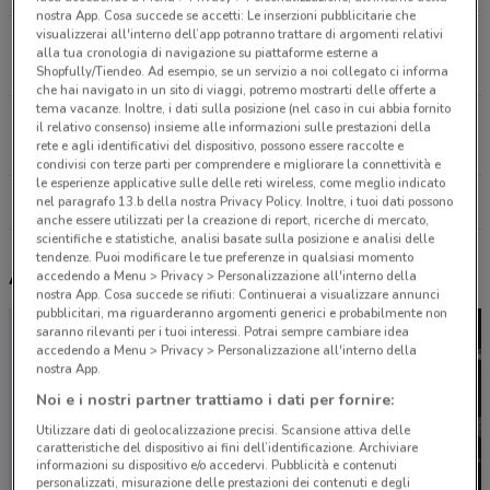
nostra App. Cosa succede se accetti: Le inserzioni pubblicitarie che
visualizzerai all'interno dell’app potranno trattare di argomenti relativi
Via S. Francesco d’Assisi 16 Maddaloni
alla tua cronologia di navigazione su piattaforme esterne a
15.2 km
Shopfully/Tiendeo. Ad esempio, se un servizio a noi collegato ci informa
che hai navigato in un sito di viaggi, potremo mostrarti delle offerte a
tema vacanze. Inoltre, i dati sulla posizione (nel caso in cui abbia fornito
VIA DELL'EPOMEO 9 Napoli
il relativo consenso) insieme alle informazioni sulle prestazioni della
rete e agli identificativi del dispositivo, possono essere raccolte e
17 km
condivisi con terze parti per comprendere e migliorare la connettività e
le esperienze applicative sulle delle reti wireless, come meglio indicato
Tutti i negozi CycleBand
nel paragrafo 13.b della nostra Privacy Policy. Inoltre, i tuoi dati possono
anche essere utilizzati per la creazione di report, ricerche di mercato,
scientifiche e statistiche, analisi basate sulla posizione e analisi delle
tendenze. Puoi modificare le tue preferenze in qualsiasi momento
Altri volantini nelle vicinanze
accedendo a Menu > Privacy > Personalizzazione all'interno della
nostra App. Cosa succede se rifiuti: Continuerai a visualizzare annunci
pubblicitari, ma riguarderanno argomenti generici e probabilmente non
saranno rilevanti per i tuoi interessi. Potrai sempre cambiare idea
accedendo a Menu > Privacy > Personalizzazione all'interno della
nostra App.
Noi e i nostri partner trattiamo i dati per fornire:
Utilizzare dati di geolocalizzazione precisi. Scansione attiva delle
caratteristiche del dispositivo ai fini dell’identificazione. Archiviare
informazioni su dispositivo e/o accedervi. Pubblicità e contenuti
personalizzati, misurazione delle prestazioni dei contenuti e degli