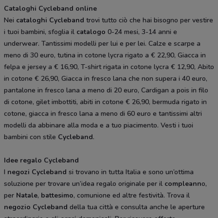
Cataloghi Cycleband online
Nei
cataloghi Cycleband
trovi tutto ciò che hai bisogno per vestire
i tuoi bambini, sfoglia il
catalogo
0-24 mesi, 3-14 anni e
underwear. Tantissimi modelli per lui e per lei. Calze e scarpe a
meno di 30 euro, tutina in cotone lycra rigato a € 22,90, Giacca in
felpa e jersey a € 16,90, T-shirt rigata in cotone lycra € 12,90, Abito
in cotone € 26,90, Giacca in fresco lana che non supera i 40 euro,
pantalone in fresco lana a meno di 20 euro, Cardigan a pois in filo
di cotone, gilet imbottiti, abiti in cotone € 26,90, bermuda rigato in
cotone, giacca in fresco lana a meno di 60 euro e tantissimi altri
modelli da abbinare alla moda e a tuo piacimento. Vesti i tuoi
bambini con stile
Cycleband
.
Idee regalo
Cycleband
I
negozi
Cycleband
si trovano in tutta Italia e sono un’ottima
soluzione per trovare un’idea regalo originale per il
compleann
o,
per
Natale
,
battesimo
, comunione ed altre festività. Trova il
negozio Cycleband
della tua città e consulta anche le aperture