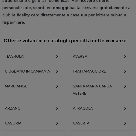
straordinarie e gli
orari
domenicali. Per ricevere offerte
personalizzate,
sconti
ed
omaggi
basta iscriversi gratuitamente al
club la fidelity card direttamente a casa tua per iniziare subito a
risparmiare.
Offerte volantini e cataloghi per città nelle vicinanze
TEVEROLA
AVERSA
GIUGLIANO IN CAMPANIA
FRATTAMAGGIORE
MARCIANISE
SANTA MARIA CAPUA
VETERE
ARZANO
AFRAGOLA
CASORIA
CASERTA