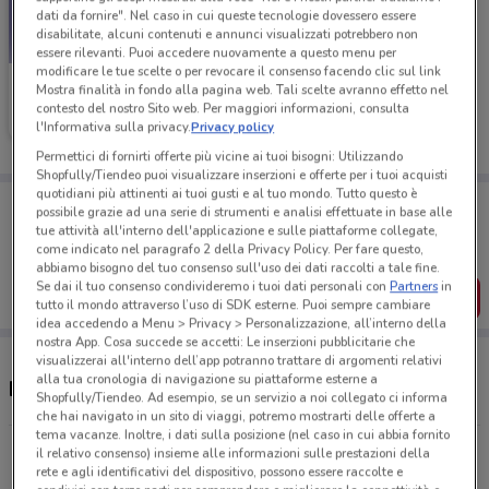
dati da fornire". Nel caso in cui queste tecnologie dovessero essere
disabilitate, alcuni contenuti e annunci visualizzati potrebbero non
essere rilevanti. Puoi accedere nuovamente a questo menu per
modificare le tue scelte o per revocare il consenso facendo clic sul link
Primigi
Mostra finalità in fondo alla pagina web. Tali scelte avranno effetto nel
contesto del nostro Sito web. Per maggiori informazioni, consulta
Scade il 19/05
766 m
l'Informativa sulla privacy.
Privacy policy
Permettici di fornirti offerte più vicine ai tuoi bisogni: Utilizzando
Shopfully/Tiendeo puoi visualizzare inserzioni e offerte per i tuoi acquisti
quotidiani più attinenti ai tuoi gusti e al tuo mondo. Tutto questo è
Porta DoveConviene sempre con te!
possibile grazie ad una serie di strumenti e analisi effettuate in base alle
Puoi trovare le migliori offerte dei negozi vicino a te,
tue attività all'interno dell'applicazione e sulle piattaforme collegate,
salvarle e creare la tua lista del risparmio, comodamente
come indicato nel paragrafo 2 della Privacy Policy. Per fare questo,
dal tuo cellulare.
abbiamo bisogno del tuo consenso sull'uso dei dati raccolti a tale fine.
Se dai il tuo consenso condivideremo i tuoi dati personali con
Partners
in
SCARICA L’APP
tutto il mondo attraverso l’uso di SDK esterne. Puoi sempre cambiare
idea accedendo a Menu > Privacy > Personalizzazione, all’interno della
nostra App. Cosa succede se accetti: Le inserzioni pubblicitarie che
visualizzerai all'interno dell’app potranno trattare di argomenti relativi
alla tua cronologia di navigazione su piattaforme esterne a
Negozi Primigi a Teverola
Shopfully/Tiendeo. Ad esempio, se un servizio a noi collegato ci informa
che hai navigato in un sito di viaggi, potremo mostrarti delle offerte a
tema vacanze. Inoltre, i dati sulla posizione (nel caso in cui abbia fornito
Via Napoli, 3 Carinaro
il relativo consenso) insieme alle informazioni sulle prestazioni della
rete e agli identificativi del dispositivo, possono essere raccolte e
765 m