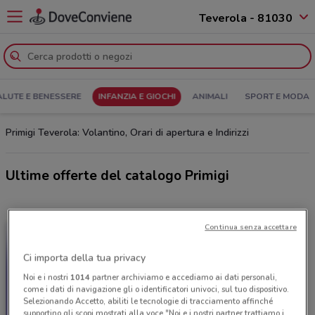
Teverola - 81030
ALUTE E BENESSERE
INFANZIA E GIOCHI
ANIMALI
SPORT E MODA
Primigi Teverola: Volantino, Orari di apertura e Indirizzi
Ultime offerte del catalogo Primigi
Continua senza accettare
Ci importa della tua privacy
Noi e i nostri
1014
partner archiviamo e accediamo ai dati personali,
come i dati di navigazione gli o identificatori univoci, sul tuo dispositivo.
Selezionando Accetto, abiliti le tecnologie di tracciamento affinché
supportino gli scopi mostrati alla voce "Noi e i nostri partner trattiamo i