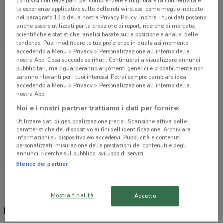
condivisi con terze parti per comprendere e migliorare la connettività e
le esperienze applicative sulle delle reti wireless, come meglio indicato
nel paragrafo 13.b della nostra Privacy Policy. Inoltre, i tuoi dati possono
Zona Asi Teverola
anche essere utilizzati per la creazione di report, ricerche di mercato,
2.5 km
APERTO
scientifiche e statistiche, analisi basate sulla posizione e analisi delle
tendenze. Puoi modificare le tue preferenze in qualsiasi momento
accedendo a Menu > Privacy > Personalizzazione all'interno della
Via Belvedere, 27 Aversa
nostra App. Cosa succede se rifiuti: Continuerai a visualizzare annunci
3.1 km
pubblicitari, ma riguarderanno argomenti generici e probabilmente non
saranno rilevanti per i tuoi interessi. Potrai sempre cambiare idea
accedendo a Menu > Privacy > Personalizzazione all'interno della
Via Sorrento, 10 Aversa
nostra App.
3.1 km
Noi e i nostri partner trattiamo i dati per fornire:
Utilizzare dati di geolocalizzazione precisi. Scansione attiva delle
Strada Provinciale Trentola Parete Trentola-
caratteristiche del dispositivo ai fini dell’identificazione. Archiviare
informazioni su dispositivo e/o accedervi. Pubblicità e contenuti
ducenta
personalizzati, misurazione delle prestazioni dei contenuti e degli
4.5 km
APERTO
annunci, ricerche sul pubblico, sviluppo di servizi.
Elenco dei partner
Tutti i negozi Primigi
Mostra finalità
Accetto
Primigi, offerte e negozi