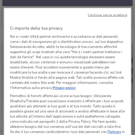
VisionOttica
Continua senza accettare
Scade il 02/09
3.6 km
Ci importa della tua privacy
Noi e i nostri
1014
partner archiviamo e accediamo ai dati personali,
come i dati di navigazione gli o identificatori univoci, sul tuo dispositivo.
Selezionando Accetto, abiliti le tecnologie di tracciamento affinché
supportino gli scopi mostrati alla voce "Noi e i nostri partner trattiamo i
dati da fornire". Nel caso in cui queste tecnologie dovessero essere
disabilitate, alcuni contenuti e annunci visualizzati potrebbero non
essere rilevanti. Puoi accedere nuovamente a questo menu per
modificare le tue scelte o per revocare il consenso facendo clic sul link
Mostra finalità in fondo alla pagina web. Tali scelte avranno effetto nel
contesto del nostro Sito web. Per maggiori informazioni, consulta
l'Informativa sulla privacy.
Privacy policy
Permettici di fornirti offerte più vicine ai tuoi bisogni: Utilizzando
Shopfully/Tiendeo puoi visualizzare inserzioni e offerte per i tuoi acquisti
VisionOttica
VisionOttica
quotidiani più attinenti ai tuoi gusti e al tuo mondo. Tutto questo è
possibile grazie ad una serie di strumenti e analisi effettuate in base alle
Scade il 30/09
3.6 km
Scade il 31/08
3.6 km
tue attività all'interno dell'applicazione e sulle piattaforme collegate,
come indicato nel paragrafo 2 della Privacy Policy. Per fare questo,
abbiamo bisogno del tuo consenso sull'uso dei dati raccolti a tale fine.
Se dai il tuo consenso condivideremo i tuoi dati personali con
Partners
in