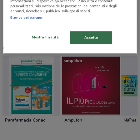
informazioni su dispositivo e/o accedervi. Pubblicità e contenuti
Via Manzoni, 40 Grottaglie
personalizzati, misurazione delle prestazioni dei contenuti e degli
14.2 km
CHIUSO
annunci, ricerche sul pubblico, sviluppo di servizi.
Elenco dei partner
Tutti i negozi VisionOttica
Mostra finalità
Accetto
Altri volantini nelle vicinanze
Parafarmacia Conad
Amplifon
Naïma