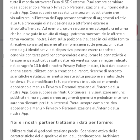
Porta DoveConviene sempre con te!
tutto il mondo attraverso l’uso di SDK esterne. Puoi sempre cambiare
idea accedendo a Menu > Privacy > Personalizzazione, all’interno della
Puoi trovare le migliori offerte dei negozi vicino a te,
nostra App. Cosa succede se accetti: Le inserzioni pubblicitarie che
salvarle e creare la tua lista del risparmio, comodamente
visualizzerai all'interno dell’app potranno trattare di argomenti relativi
dal tuo cellulare.
alla tua cronologia di navigazione su piattaforme esterne a
Shopfully/Tiendeo. Ad esempio, se un servizio a noi collegato ci informa
SCARICA L’APP
che hai navigato in un sito di viaggi, potremo mostrarti delle offerte a
tema vacanze. Inoltre, i dati sulla posizione (nel caso in cui abbia fornito
il relativo consenso) insieme alle informazioni sulle prestazioni della
rete e agli identificativi del dispositivo, possono essere raccolte e
Negozi VisionOttica a Taranto
condivisi con terze parti per comprendere e migliorare la connettività e
le esperienze applicative sulle delle reti wireless, come meglio indicato
nel paragrafo 13.b della nostra Privacy Policy. Inoltre, i tuoi dati possono
anche essere utilizzati per la creazione di report, ricerche di mercato,
Viale Liguria, 44 Taranto
scientifiche e statistiche, analisi basate sulla posizione e analisi delle
3.6 km
CHIUSO
tendenze. Puoi modificare le tue preferenze in qualsiasi momento
accedendo a Menu > Privacy > Personalizzazione all'interno della
nostra App. Cosa succede se rifiuti: Continuerai a visualizzare annunci
Via C Battisti, 164 Taranto
pubblicitari, ma riguarderanno argomenti generici e probabilmente non
saranno rilevanti per i tuoi interessi. Potrai sempre cambiare idea
3.7 km
accedendo a Menu > Privacy > Personalizzazione all'interno della
nostra App.
Via Mazzini, 200 Taranto
Noi e i nostri partner trattiamo i dati per fornire:
4.6 km
CHIUSO
Utilizzare dati di geolocalizzazione precisi. Scansione attiva delle
caratteristiche del dispositivo ai fini dell’identificazione. Archiviare