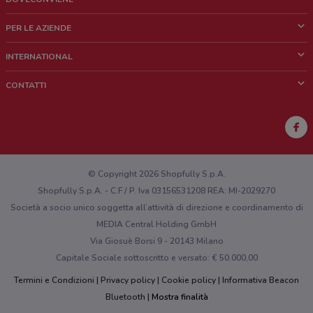
Cos'è DoveConviene
PER LE AZIENDE
Chi siamo
Cosa facciamo
INTERNATIONAL
News e media
Richieste commerciali e marketing
Brazil
CONTATTI
Lavora con noi
Mexico
Segnalazione punto vendita
France
Segnalazione Volantino
Australia
Hai un malfunzionamento sul web o sull'app?
New Zealand
© Copyright 2026 Shopfully S.p.A.
Shopfully S.p.A. - C.F / P. Iva 03156531208 REA: MI-2029270
Società a socio unico soggetta all’attività di direzione e coordinamento di
MEDIA Central Holding GmbH
Via Giosuè Borsi 9 - 20143 Milano
Capitale Sociale sottoscritto e versato: € 50.000,00
Termini e Condizioni
Privacy policy
Cookie policy
Informativa Beacon
Bluetooth
Mostra finalità