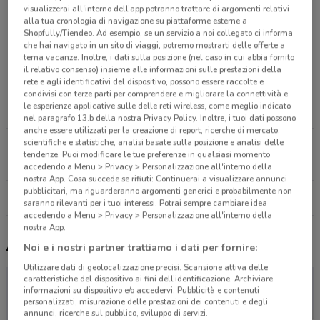
4.1 km
CHIUSO
visualizzerai all'interno dell’app potranno trattare di argomenti relativi
alla tua cronologia di navigazione su piattaforme esterne a
Shopfully/Tiendeo. Ad esempio, se un servizio a noi collegato ci informa
Piazza Verdi, 2 Grottaglie
che hai navigato in un sito di viaggi, potremo mostrarti delle offerte a
tema vacanze. Inoltre, i dati sulla posizione (nel caso in cui abbia fornito
14.1 km
CHIUSO
il relativo consenso) insieme alle informazioni sulle prestazioni della
rete e agli identificativi del dispositivo, possono essere raccolte e
Corso Roma, 139/141 Massafra
condivisi con terze parti per comprendere e migliorare la connettività e
le esperienze applicative sulle delle reti wireless, come meglio indicato
20.9 km
CHIUSO
nel paragrafo 13.b della nostra Privacy Policy. Inoltre, i tuoi dati possono
anche essere utilizzati per la creazione di report, ricerche di mercato,
scientifiche e statistiche, analisi basate sulla posizione e analisi delle
Via Regina Elena, 13/15 Francavilla Fontana
tendenze. Puoi modificare le tue preferenze in qualsiasi momento
25.2 km
CHIUSO
accedendo a Menu > Privacy > Personalizzazione all'interno della
nostra App. Cosa succede se rifiuti: Continuerai a visualizzare annunci
pubblicitari, ma riguarderanno argomenti generici e probabilmente non
Tutti i negozi Amplifon
saranno rilevanti per i tuoi interessi. Potrai sempre cambiare idea
accedendo a Menu > Privacy > Personalizzazione all'interno della
nostra App.
Altri volantini nelle vicinanze
Noi e i nostri partner trattiamo i dati per fornire:
Utilizzare dati di geolocalizzazione precisi. Scansione attiva delle
caratteristiche del dispositivo ai fini dell’identificazione. Archiviare
informazioni su dispositivo e/o accedervi. Pubblicità e contenuti
personalizzati, misurazione delle prestazioni dei contenuti e degli
annunci, ricerche sul pubblico, sviluppo di servizi.