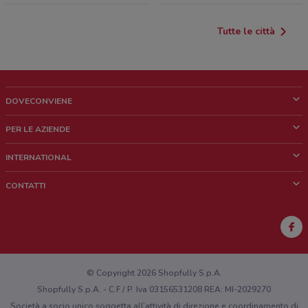
Tutte le città
DOVECONVIENE
Cos'è DoveConviene
PER LE AZIENDE
Chi siamo
Cosa facciamo
INTERNATIONAL
News e media
Richieste commerciali e marketing
Brazil
CONTATTI
Lavora con noi
Mexico
Segnalazione punto vendita
France
Segnalazione Volantino
Australia
Hai un malfunzionamento sul web o sull'app?
New Zealand
© Copyright 2026 Shopfully S.p.A.
Shopfully S.p.A. - C.F / P. Iva 03156531208 REA: MI-2029270
Società a socio unico soggetta all’attività di direzione e coordinamento di