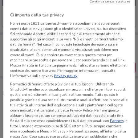
Continua senza accettare
Amplifon
Ci importa della tua privacy
Scade il 31/12
3 km
Noi e i nostri
1012
partner archiviamo e accediamo ai dati personali,
come i dati di navigazione gli o identificatori univoci, sul tuo dispositivo.
Selezionando Accetto, abiliti le tecnologie di tracciamento affinché
supportino gli scopi mostrati alla voce "Noi e i nostri partner trattiamo i
Porta DoveConviene sempre con te!
dati da fornire". Nel caso in cui queste tecnologie dovessero essere
Puoi trovare le migliori offerte dei negozi vicino a te,
disabilitate, alcuni contenuti e annunci visualizzati potrebbero non
salvarle e creare la tua lista del risparmio, comodamente
essere rilevanti. Puoi accedere nuovamente a questo menu per
dal tuo cellulare.
modificare le tue scelte o per revocare il consenso facendo clic sul link
Mostra finalità in fondo alla pagina web. Tali scelte avranno effetto nel
SCARICA L’APP
contesto del nostro Sito web. Per maggiori informazioni, consulta
l'Informativa sulla privacy.
Privacy policy
Permettici di fornirti offerte più vicine ai tuoi bisogni: Utilizzando
Shopfully/Tiendeo puoi visualizzare inserzioni e offerte per i tuoi acquisti
Negozi Amplifon a Taranto
quotidiani più attinenti ai tuoi gusti e al tuo mondo. Tutto questo è
possibile grazie ad una serie di strumenti e analisi effettuate in base alle
tue attività all'interno dell'applicazione e sulle piattaforme collegate,
come indicato nel paragrafo 2 della Privacy Policy. Per fare questo,
Viale Magna Grecia, 140/142 Taranto
abbiamo bisogno del tuo consenso sull'uso dei dati raccolti a tale fine.
3 km
CHIUSO
Se dai il tuo consenso condivideremo i tuoi dati personali con
Partners
in
tutto il mondo attraverso l’uso di SDK esterne. Puoi sempre cambiare
idea accedendo a Menu > Privacy > Personalizzazione, all’interno della
Via Cesare Battisti, 64/A/B Taranto
nostra App. Cosa succede se accetti: Le inserzioni pubblicitarie che