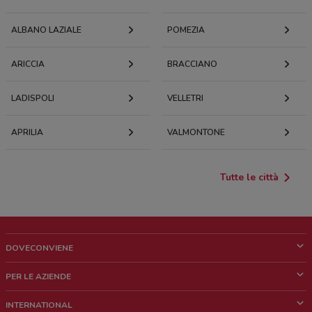
ALBANO LAZIALE
POMEZIA
ARICCIA
BRACCIANO
LADISPOLI
VELLETRI
APRILIA
VALMONTONE
Tutte le città
DOVECONVIENE
Cos'è DoveConviene
PER LE AZIENDE
Chi siamo
Cosa facciamo
INTERNATIONAL