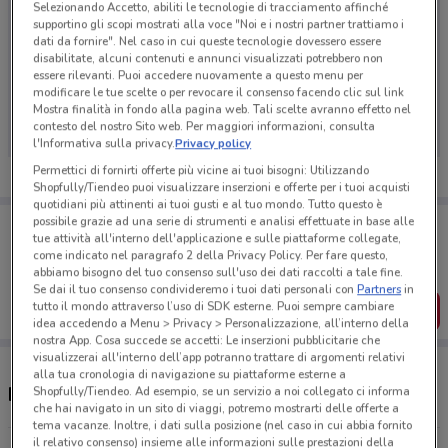
Selezionando Accetto, abiliti le tecnologie di tracciamento affinché
supportino gli scopi mostrati alla voce "Noi e i nostri partner trattiamo i
dati da fornire". Nel caso in cui queste tecnologie dovessero essere
disabilitate, alcuni contenuti e annunci visualizzati potrebbero non
essere rilevanti. Puoi accedere nuovamente a questo menu per
Ci dispiace, al momento non abbiamo pubblicato
modificare le tue scelte o per revocare il consenso facendo clic sul link
volantini nella tua zona. Riprova più tardi.
Mostra finalità in fondo alla pagina web. Tali scelte avranno effetto nel
contesto del nostro Sito web. Per maggiori informazioni, consulta
l'Informativa sulla privacy.
Privacy policy
Permettici di fornirti offerte più vicine ai tuoi bisogni: Utilizzando
Shopfully/Tiendeo puoi visualizzare inserzioni e offerte per i tuoi acquisti
quotidiani più attinenti ai tuoi gusti e al tuo mondo. Tutto questo è
Porta DoveConviene sempre con te!
possibile grazie ad una serie di strumenti e analisi effettuate in base alle
tue attività all'interno dell'applicazione e sulle piattaforme collegate,
Puoi trovare le migliori offerte dei negozi vicino a te,
come indicato nel paragrafo 2 della Privacy Policy. Per fare questo,
salvarle e creare la tua lista del risparmio, comodamente
abbiamo bisogno del tuo consenso sull'uso dei dati raccolti a tale fine.
dal tuo cellulare.
Se dai il tuo consenso condivideremo i tuoi dati personali con
Partners
in
tutto il mondo attraverso l’uso di SDK esterne. Puoi sempre cambiare
SCARICA L’APP
idea accedendo a Menu > Privacy > Personalizzazione, all’interno della
nostra App. Cosa succede se accetti: Le inserzioni pubblicitarie che
visualizzerai all'interno dell’app potranno trattare di argomenti relativi
alla tua cronologia di navigazione su piattaforme esterne a
Negozi Piazza Italia nelle vicinanze
Shopfully/Tiendeo. Ad esempio, se un servizio a noi collegato ci informa
che hai navigato in un sito di viaggi, potremo mostrarti delle offerte a
tema vacanze. Inoltre, i dati sulla posizione (nel caso in cui abbia fornito
il relativo consenso) insieme alle informazioni sulle prestazioni della