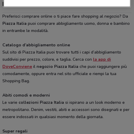
Piazza Italia, offerte e negozi
Preferisci comprare online o ti piace fare shopping al negozio? Da
Piazza Italia
puoi comprare abbigliamento uomo, donna e bambino
in entrambe le modalità.
Catalogo d’abbigliamento online
Sul sito di Piazza Italia puoi trovare tutti i capi d’abbigliamento
suddivisi per prezzo, colore, e taglia. Cerca con
la app di
DoveConviene
il
negozio Piazza Italia
che puoi raggiungere più
comodamente, oppure entra nel sito ufficiale e riempi la tua
Shopping Bag.
Abiti comodi e moderni
Le varie
collezioni Piazza Italia
si ispirano a un look moderno e
metropolitano. Denim, vestiti, abiti e accessori sono disegnati e per
essere indossati in qualsiasi momento della giornata.
Super regali