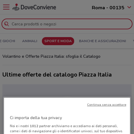
Roma - 00135
E GIOCHI
ANIMALI
SPORT E MODA
BANCHE E ASSICURAZIONI
Volantino e Offerte Piazza Italia: sfoglia il Catalogo
Ultime offerte del catalogo Piazza Italia
Continua senza accettare
Ci importa della tua privacy
Noi e i nostri
1012
partner archiviamo e accediamo ai dati personali,
come i dati di navigazione gli o identificatori univoci, sul tuo dispositivo.