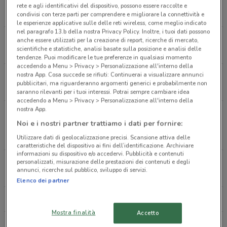
Via Tiburtina Km 20.300 Guidonia
rete e agli identificativi del dispositivo, possono essere raccolte e
7.4 km
condivisi con terze parti per comprendere e migliorare la connettività e
le esperienze applicative sulle delle reti wireless, come meglio indicato
nel paragrafo 13.b della nostra Privacy Policy. Inoltre, i tuoi dati possono
Via Alberto Lionello, 201 Roma
anche essere utilizzati per la creazione di report, ricerche di mercato,
scientifiche e statistiche, analisi basate sulla posizione e analisi delle
8.4 km
tendenze. Puoi modificare le tue preferenze in qualsiasi momento
accedendo a Menu > Privacy > Personalizzazione all'interno della
nostra App. Cosa succede se rifiuti: Continuerai a visualizzare annunci
Via Appia Nuova Roma
pubblicitari, ma riguarderanno argomenti generici e probabilmente non
8.6 km
saranno rilevanti per i tuoi interessi. Potrai sempre cambiare idea
accedendo a Menu > Privacy > Personalizzazione all'interno della
nostra App.
Via Cristoforo Colombo, angolo Viale dell'Oceano
Noi e i nostri partner trattiamo i dati per fornire:
Pacifico Roma
11.5 km
Utilizzare dati di geolocalizzazione precisi. Scansione attiva delle
caratteristiche del dispositivo ai fini dell’identificazione. Archiviare
informazioni su dispositivo e/o accedervi. Pubblicità e contenuti
C.C. Domus Roma
personalizzati, misurazione delle prestazioni dei contenuti e degli
annunci, ricerche sul pubblico, sviluppo di servizi.
15.8 km
Elenco dei partner
Tutti i negozi Piazza Italia
Mostra finalità
Accetto