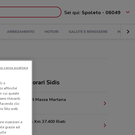
Sei qui:
Spoleto - 06049
ARREDAMENTO
MOTORI
SALUTE E BENESSERE
INFANZIA
ua senza accettare
ermercati e orari Sidis
li o
nto affinché
in cui queste
ere rilevanti.
Via Roma 64 Massa Martana
 facendo clic
17.7 km
ro Sito web.
Via Ternana Km 37.400 Rieti
are inserzioni e
bile grazie ad
27 km
sulle