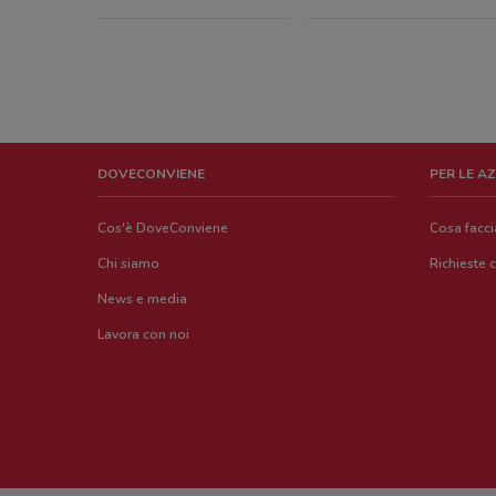
DOVECONVIENE
PER LE A
Cos'è DoveConviene
Cosa facc
Chi siamo
Richieste 
News e media
Lavora con noi