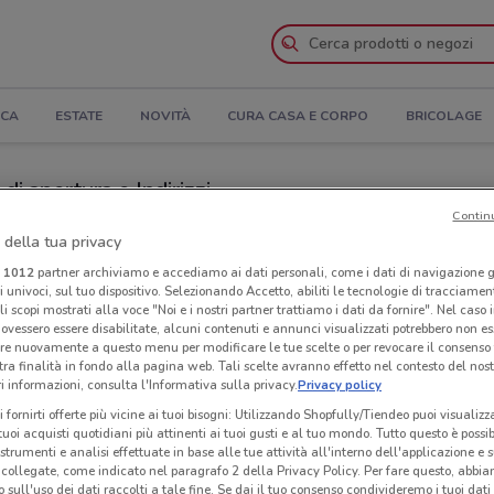
ICA
ESTATE
NOVITÀ
CURA CASA E CORPO
BRICOLAGE
di apertura e Indirizzi
Contin
zi Sapore di Mare a Spoleto
 della tua privacy
i
1012
partner archiviamo e accediamo ai dati personali, come i dati di navigazione g
ri univoci, sul tuo dispositivo. Selezionando Accetto, abiliti le tecnologie di tracciame
Neg
li scopi mostrati alla voce "Noi e i nostri partner trattiamo i dati da fornire". Nel caso 
ovessero essere disabilitate, alcuni contenuti e annunci visualizzati potrebbero non ess
re nuovamente a questo menu per modificare le tue scelte o per revocare il consenso
tra finalità in fondo alla pagina web. Tali scelte avranno effetto nel contesto del nost
 informazioni, consulta l'Informativa sulla privacy.
Privacy policy
i fornirti offerte più vicine ai tuoi bisogni: Utilizzando Shopfully/Tiendeo puoi visualizz
i tuoi acquisti quotidiani più attinenti ai tuoi gusti e al tuo mondo. Tutto questo è possi
 strumenti e analisi effettuate in base alle tue attività all'interno dell'applicazione e 
collegate, come indicato nel paragrafo 2 della Privacy Policy. Per fare questo, abbi
 sull'uso dei dati raccolti a tale fine. Se dai il tuo consenso condivideremo i tuoi dati