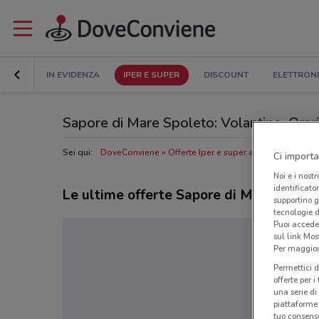
IN EVIDENZA
IPER E SUPER
DISCOUNT
ELETTRON
Sapore di Mare Spoleto: Volantino, Orari 
Sei qui:
DoveConviene
Offerte Iper e super a Spoleto
Nego
Ci importa
Noi e i nostr
identificato
Le ultime offerte Sapore di Mare
supportino g
tecnologie d
Puoi accede
sul link Mos
Per maggiori
Permettici d
offerte per 
una serie di
piattaforme 
tuo consenso