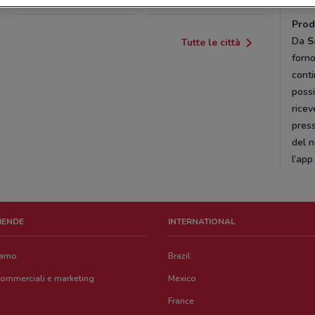
Prod
Da
S
Tutte le città
forno
cont
possi
ricev
press
del n
l’ap
ZIENDE
INTERNATIONAL
iamo
Brazil
commerciali e marketing
Mexico
France