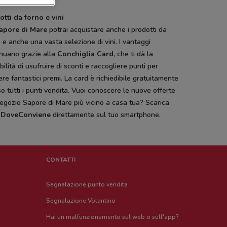
otti da forno e vini
apore di Mare
potrai acquistare anche i prodotti da
 e anche una vasta selezione di vini. I vantaggi
inuano grazie alla
Conchiglia Card
, che ti dà la
bilità di usufruire di sconti e raccogliere punti per
ere fantastici premi. La card è richiedibile gratuitamente
o tutti i punti vendita. Vuoi conoscere le nuove offerte
egozio Sapore di Mare più vicino a casa tua? Scarica
p
DoveConviene
direttamente sul tuo smartphone.
CONTATTI
Segnalazione punto vendita
Segnalazione Volantino
Hai un malfunzionamento sul web o sull'app?