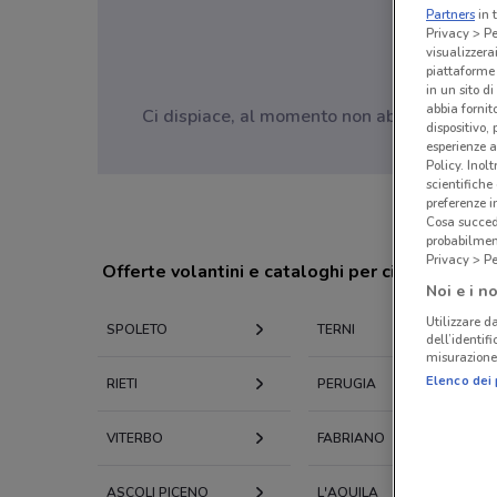
Partners
in 
Privacy > Pe
visualizzera
piattaforme 
in un sito d
abbia fornit
Ci dispiace, al momento non abbiamo pubblic
dispositivo,
esperienze a
Policy. Inolt
scientifiche
preferenze 
Cosa succede
probabilmen
Privacy > Pe
Offerte volantini e cataloghi per città nelle vi
Noi e i no
Utilizzare da
SPOLETO
TERNI
dell’identif
misurazione 
Elenco dei 
RIETI
PERUGIA
VITERBO
FABRIANO
ASCOLI PICENO
L'AQUILA