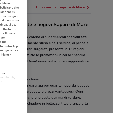
o a Menu >
Tutti i negozi Sapore di Mare
bblicitarie che
vigazione su
e hai navigato
(nel caso in cui
antino, offerte e negozi Sapore di Mare
ificativi del
ettività e le
stra Privacy
re di Mare
è una catena di supermercati specializzati
cato,
e tue
 vendita, principalmente sfusa e self service, di pesce e
la nostra App.
tri prodotti alimentari surgelati, presente in 13 regioni
nti generici e
 a Menu >
ane. Vuoi scoprire tutte le promozioni in corso? Sfoglia
antino
online su DoveConviene.it e rimani aggiornato su
 le offerte.
fini
sonalizzati,
 prodotti a prezzi bassi
zi.
re di Mare
è una garanzia per quanto riguarda il pesce
alità ma sempre proposto a prezzi vantaggiosi. Ogni
o vendita offre anche una vasta gamma di verdure,
ichini e dolci per chiudere in bellezza il tuo pranzo o la
ena.