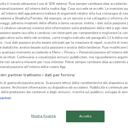
tutto il mondo attraverso l’uso di SDK esterne. Puoi sempre cambiare idea accedend
rsonalizzazione, all’interno della nostra App. Cosa succede se accetti: Le inserzioni pu
i all'interno dell’app potranno trattare di argomenti relativi alla tua cronologia di na
esterne a Shopfully/Tiendeo. Ad esempio, se un servizio a noi collegato ci informa ch
i viaggi, potremo mostrarti delle offerte a tema vacanze. Inoltre, i dati sulla posizione 
Vol
o il relativo consenso) insieme alle informazioni sulle prestazioni della rete e agli ident
ato volantini nella tua zona. Riprova più tardi.
 possono essere raccolte e condivisi con terze parti per comprendere e migliorare la conn
pplicative sulle delle reti wireless, come meglio indicato nel paragrafo 13.b della no
Sapo
re, i tuoi dati possono anche essere utilizzati per la creazione di report, ricerche di mer
 e statistiche, analisi basate sulla posizione e analisi delle tendenze. Puoi modificare l
nella
in qualsiasi momento accedendo a Menu > Privacy > Personalizzazione all'interno del
di al
 se rifiuti: Continuerai a visualizzare annunci pubblicitari, ma riguarderanno argome
te non saranno rilevanti per i tuoi interessi. Potrai sempre cambiare idea accedendo
itali
rsonalizzazione all'interno della nostra App.
il
vol
cinanze
stri partner trattiamo i dati per fornire:
tutte
ti di geolocalizzazione precisi. Scansione attiva delle caratteristiche del dispositivo ai 
FOLIGNO
BASTIA UMBRA
icazione. Archiviare informazioni su dispositivo e/o accedervi. Pubblicità e contenuti per
Tanti
delle prestazioni dei contenuti e degli annunci, ricerche sul pubblico, sviluppo di servi
Sapo
partner
ORVIETO
MUGNANO
di qu
punt
TOLENTINO
GUBBIO
Mostra finalità
Accetto
stuzz
tua c
MONTEROTONDO
TERAMO