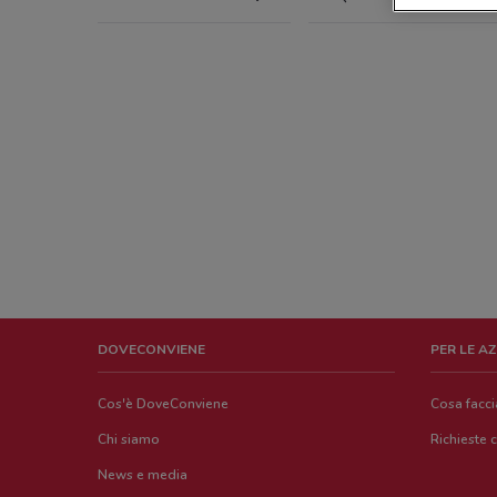
DOVECONVIENE
PER LE A
Cos'è DoveConviene
Cosa facc
Chi siamo
Richieste 
News e media