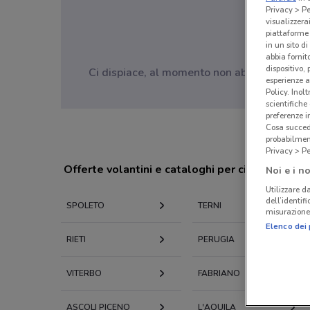
Privacy > Pe
visualizzera
piattaforme 
in un sito d
abbia fornit
dispositivo,
Ci dispiace, al momento non abbiamo pubblic
esperienze a
Policy. Inolt
scientifiche
preferenze 
Cosa succede
probabilmen
Privacy > Pe
Offerte volantini e cataloghi per città nelle vi
Noi e i no
Utilizzare da
dell’identif
SPOLETO
TERNI
misurazione 
Elenco dei 
RIETI
PERUGIA
VITERBO
FABRIANO
ASCOLI PICENO
L'AQUILA