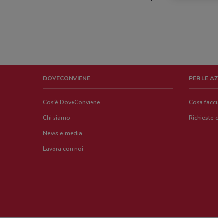
DOVECONVIENE
PER LE A
Cos'è DoveConviene
Cosa facc
Chi siamo
Richieste 
News e media
Lavora con noi