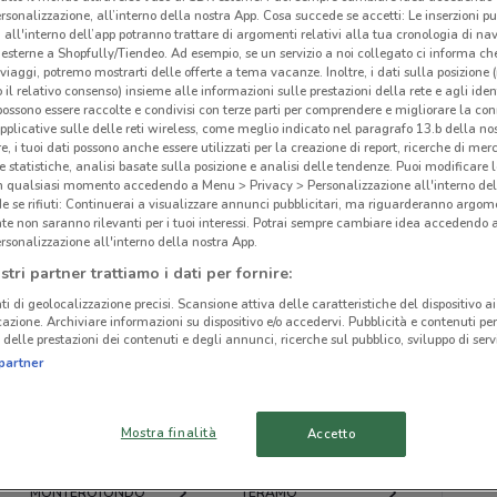
rsonalizzazione, all’interno della nostra App. Cosa succede se accetti: Le inserzioni pu
i all'interno dell’app potranno trattare di argomenti relativi alla tua cronologia di na
esterne a Shopfully/Tiendeo. Ad esempio, se un servizio a noi collegato ci informa ch
i viaggi, potremo mostrarti delle offerte a tema vacanze. Inoltre, i dati sulla posizione 
o il relativo consenso) insieme alle informazioni sulle prestazioni della rete e agli ident
 possono essere raccolte e condivisi con terze parti per comprendere e migliorare la conn
ato volantini nella tua zona. Riprova più tardi.
pplicative sulle delle reti wireless, come meglio indicato nel paragrafo 13.b della no
re, i tuoi dati possono anche essere utilizzati per la creazione di report, ricerche di mer
 e statistiche, analisi basate sulla posizione e analisi delle tendenze. Puoi modificare l
in qualsiasi momento accedendo a Menu > Privacy > Personalizzazione all'interno del
 se rifiuti: Continuerai a visualizzare annunci pubblicitari, ma riguarderanno argome
te non saranno rilevanti per i tuoi interessi. Potrai sempre cambiare idea accedendo
rsonalizzazione all'interno della nostra App.
cinanze
stri partner trattiamo i dati per fornire:
ti di geolocalizzazione precisi. Scansione attiva delle caratteristiche del dispositivo ai 
icazione. Archiviare informazioni su dispositivo e/o accedervi. Pubblicità e contenuti per
FOLIGNO
BASTIA UMBRA
delle prestazioni dei contenuti e degli annunci, ricerche sul pubblico, sviluppo di servi
Mat
partner
ORVIETO
MUGNANO
Mostra finalità
Accetto
TOLENTINO
GUBBIO
MONTEROTONDO
TERAMO