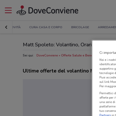
NOVITÀ
CURA CASA E CORPO
BRICOLAGE
ARREDAME
Matt Spoleto: Volantino, Orari di apertura
Ci importa
Sei qui:
DoveConviene
Offerte Salute e Benessere a Spoleto
Noi e i nostr
identificato
supportino g
Ultime offerte del volantino Matt
tecnologie d
Puoi accede
sul link Mos
Per maggiori
Permettici d
offerte per 
una serie di
piattaforme 
tuo consenso
Partners
in 