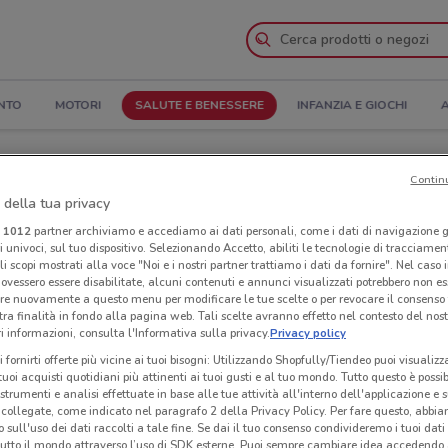
NTO
MOTORI
SALUTE E BENESSERE
INFANZIA E GIOCHI
A
 e Indirizzi
Contin
 della tua privacy
Negozi Matt a Spoleto
i
1012
partner archiviamo e accediamo ai dati personali, come i dati di navigazione g
ri univoci, sul tuo dispositivo. Selezionando Accetto, abiliti le tecnologie di tracciame
li scopi mostrati alla voce "Noi e i nostri partner trattiamo i dati da fornire". Nel caso 
Neg
ovessero essere disabilitate, alcuni contenuti e annunci visualizzati potrebbero non ess
re nuovamente a questo menu per modificare le tue scelte o per revocare il consenso
tra finalità in fondo alla pagina web. Tali scelte avranno effetto nel contesto del nost
 informazioni, consulta l'Informativa sulla privacy.
Privacy policy
i fornirti offerte più vicine ai tuoi bisogni: Utilizzando Shopfully/Tiendeo puoi visualizz
i tuoi acquisti quotidiani più attinenti ai tuoi gusti e al tuo mondo. Tutto questo è possi
 strumenti e analisi effettuate in base alle tue attività all'interno dell'applicazione e 
collegate, come indicato nel paragrafo 2 della Privacy Policy. Per fare questo, abbi
 sull'uso dei dati raccolti a tale fine. Se dai il tuo consenso condivideremo i tuoi dati
tutto il mondo attraverso l’uso di SDK esterne. Puoi sempre cambiare idea accedend