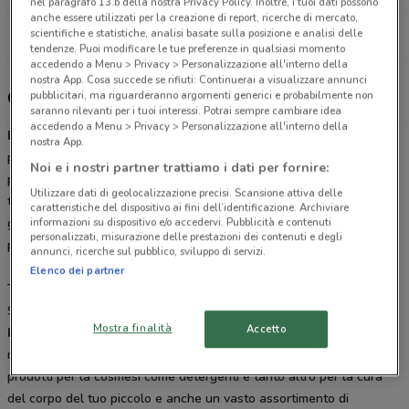
nel paragrafo 13.b della nostra Privacy Policy. Inoltre, i tuoi dati possono
anche essere utilizzati per la creazione di report, ricerche di mercato,
scientifiche e statistiche, analisi basate sulla posizione e analisi delle
Tutti i negozi Bimbo Store
tendenze. Puoi modificare le tue preferenze in qualsiasi momento
accedendo a Menu > Privacy > Personalizzazione all'interno della
nostra App. Cosa succede se rifiuti: Continuerai a visualizzare annunci
Catalogo premi e promozioni Bimbo Store
pubblicitari, ma riguarderanno argomenti generici e probabilmente non
saranno rilevanti per i tuoi interessi. Potrai sempre cambiare idea
accedendo a Menu > Privacy > Personalizzazione all'interno della
Bimbo Store
è la catena di negozi specializzata nella vendita di
nostra App.
prodotti per la prima infanzia presente in molte regioni italiane con
Noi e i nostri partner trattiamo i dati per fornire:
punti vendita diretti o franchising.
Da Bimbo Store
potrai trovare
Utilizzare dati di geolocalizzazione precisi. Scansione attiva delle
tutto ciò che ti occorre per la cura del tuo bambino fin dai primi
caratteristiche del dispositivo ai fini dell’identificazione. Archiviare
informazioni su dispositivo e/o accedervi. Pubblicità e contenuti
giorni di vita. Consulta il
volantino Bimbo Store
per scoprire tutti i
personalizzati, misurazione delle prestazioni dei contenuti e degli
prodotti in offerta su DoveConviene.it.
annunci, ricerche sul pubblico, sviluppo di servizi.
Elenco dei partner
Tante promozioni per te e il tuo bambino
Scopri nel volantino le nuove offerte su
pannolini, passeggini,
Mostra finalità
Accetto
biberoneria
, abbigliamento e tanti altri prodotti tutti delle migliori
marche in commercio. Da
Bimbo Store
potrai trovare anche
prodotti per la cosmesi come detergenti e tanto altro per la cura
del corpo del tuo piccolo e anche un vasto assortimento di