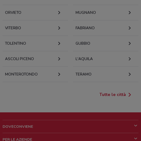
ORVIETO
MUGNANO
VITERBO
FABRIANO
TOLENTINO
GUBBIO
ASCOLI PICENO
L'AQUILA
MONTEROTONDO
TERAMO
Tutte le città
DOVECONVIENE
Cos'è DoveConviene
PER LE AZIENDE