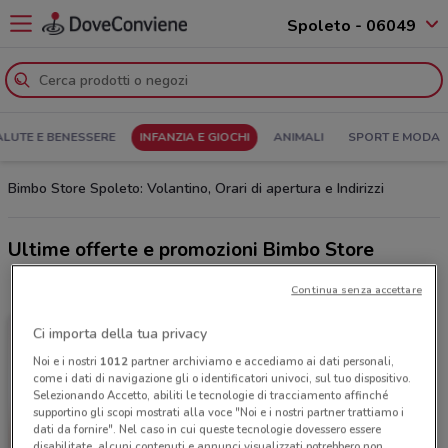
Spoleto - 06049
ALUTE E BENESSERE
INFANZIA E GIOCHI
ANIMALI
SPORT E MODA
Bimbo Store Spoleto: Volantino, Orari di apertura e Indirizzi
Ultime offerte e promozioni Bimbo Store
Continua senza accettare
Ci importa della tua privacy
Noi e i nostri
1012
partner archiviamo e accediamo ai dati personali,
come i dati di navigazione gli o identificatori univoci, sul tuo dispositivo.
Selezionando Accetto, abiliti le tecnologie di tracciamento affinché
supportino gli scopi mostrati alla voce "Noi e i nostri partner trattiamo i
dati da fornire". Nel caso in cui queste tecnologie dovessero essere
disabilitate, alcuni contenuti e annunci visualizzati potrebbero non