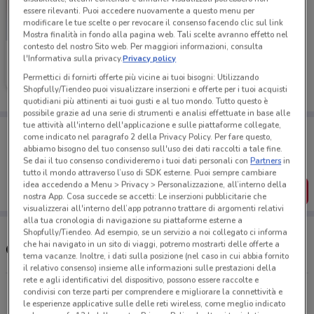
essere rilevanti. Puoi accedere nuovamente a questo menu per
modificare le tue scelte o per revocare il consenso facendo clic sul link
Mostra finalità in fondo alla pagina web. Tali scelte avranno effetto nel
contesto del nostro Sito web. Per maggiori informazioni, consulta
Bimbo Store
l'Informativa sulla privacy.
Privacy policy
Permettici di fornirti offerte più vicine ai tuoi bisogni: Utilizzando
Scade il 26/08
20.6 km
Shopfully/Tiendeo puoi visualizzare inserzioni e offerte per i tuoi acquisti
quotidiani più attinenti ai tuoi gusti e al tuo mondo. Tutto questo è
possibile grazie ad una serie di strumenti e analisi effettuate in base alle
tue attività all'interno dell'applicazione e sulle piattaforme collegate,
Porta DoveConviene sempre con te!
come indicato nel paragrafo 2 della Privacy Policy. Per fare questo,
Puoi trovare le migliori offerte dei negozi vicino a te,
abbiamo bisogno del tuo consenso sull'uso dei dati raccolti a tale fine.
salvarle e creare la tua lista del risparmio, comodamente
Se dai il tuo consenso condivideremo i tuoi dati personali con
Partners
in
dal tuo cellulare.
tutto il mondo attraverso l’uso di SDK esterne. Puoi sempre cambiare
idea accedendo a Menu > Privacy > Personalizzazione, all’interno della
SCARICA L’APP
nostra App. Cosa succede se accetti: Le inserzioni pubblicitarie che
visualizzerai all'interno dell’app potranno trattare di argomenti relativi
alla tua cronologia di navigazione su piattaforme esterne a
Shopfully/Tiendeo. Ad esempio, se un servizio a noi collegato ci informa
che hai navigato in un sito di viaggi, potremo mostrarti delle offerte a
Orari e negozi Bimbo Store
tema vacanze. Inoltre, i dati sulla posizione (nel caso in cui abbia fornito
il relativo consenso) insieme alle informazioni sulle prestazioni della
rete e agli identificativi del dispositivo, possono essere raccolte e
Via F. Ialenti, 6 Terni
condivisi con terze parti per comprendere e migliorare la connettività e
le esperienze applicative sulle delle reti wireless, come meglio indicato
20.6 km
CHIUSO