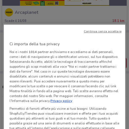
Arcaplanet
Scade il 16/08
18.1 km
Continua senza accettare
Porta DoveConviene sempre con te!
Puoi trovare le migliori offerte dei negozi vicino a te,
Ci importa della tua privacy
salvarle e creare la tua lista del risparmio, comodamente
Noi e i nostri
1014
partner archiviamo e accediamo ai dati personali,
dal tuo cellulare.
come i dati di navigazione gli o identificatori univoci, sul tuo dispositivo.
Selezionando Accetto, abiliti le tecnologie di tracciamento affinché
SCARICA L’APP
supportino gli scopi mostrati alla voce "Noi e i nostri partner trattiamo i
dati da fornire". Nel caso in cui queste tecnologie dovessero essere
disabilitate, alcuni contenuti e annunci visualizzati potrebbero non
essere rilevanti. Puoi accedere nuovamente a questo menu per
Orari e Negozi Arcaplanet
modificare le tue scelte o per revocare il consenso facendo clic sul link
Mostra finalità in fondo alla pagina web. Tali scelte avranno effetto nel
contesto del nostro Sito web. Per maggiori informazioni, consulta
l'Informativa sulla privacy.
Privacy policy
Via Popoli 37 Trevi
Permettici di fornirti offerte più vicine ai tuoi bisogni: Utilizzando
18.1 km
APERTO
Shopfully/Tiendeo puoi visualizzare inserzioni e offerte per i tuoi acquisti
quotidiani più attinenti ai tuoi gusti e al tuo mondo. Tutto questo è
possibile grazie ad una serie di strumenti e analisi effettuate in base alle
Via Narni, 99 Terni
tue attività all'interno dell'applicazione e sulle piattaforme collegate,