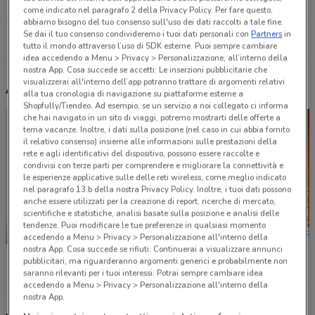
24.4 km
APERTO
come indicato nel paragrafo 2 della Privacy Policy. Per fare questo,
abbiamo bisogno del tuo consenso sull'uso dei dati raccolti a tale fine.
Se dai il tuo consenso condivideremo i tuoi dati personali con
Partners
in
Tutti i negozi Arcaplanet
tutto il mondo attraverso l’uso di SDK esterne. Puoi sempre cambiare
idea accedendo a Menu > Privacy > Personalizzazione, all’interno della
nostra App. Cosa succede se accetti: Le inserzioni pubblicitarie che
visualizzerai all'interno dell’app potranno trattare di argomenti relativi
Altri volantini nelle vicinanze
alla tua cronologia di navigazione su piattaforme esterne a
Shopfully/Tiendeo. Ad esempio, se un servizio a noi collegato ci informa
che hai navigato in un sito di viaggi, potremo mostrarti delle offerte a
tema vacanze. Inoltre, i dati sulla posizione (nel caso in cui abbia fornito
il relativo consenso) insieme alle informazioni sulle prestazioni della
rete e agli identificativi del dispositivo, possono essere raccolte e
condivisi con terze parti per comprendere e migliorare la connettività e
le esperienze applicative sulle delle reti wireless, come meglio indicato
nel paragrafo 13.b della nostra Privacy Policy. Inoltre, i tuoi dati possono
anche essere utilizzati per la creazione di report, ricerche di mercato,
scientifiche e statistiche, analisi basate sulla posizione e analisi delle
tendenze. Puoi modificare le tue preferenze in qualsiasi momento
-1 GIORNO
-1 GIORNO
accedendo a Menu > Privacy > Personalizzazione all'interno della
nostra App. Cosa succede se rifiuti: Continuerai a visualizzare annunci
Unieuro
MD
Conad
pubblicitari, ma riguarderanno argomenti generici e probabilmente non
saranno rilevanti per i tuoi interessi. Potrai sempre cambiare idea
accedendo a Menu > Privacy > Personalizzazione all'interno della
nostra App.