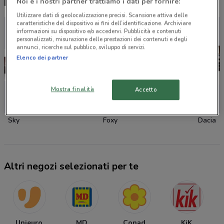
Noi e i nostri partner trattiamo i dati per fornire:
Nuovi prodotti da provare
Utilizzare dati di geolocalizzazione precisi. Scansione attiva delle
caratteristiche del dispositivo ai fini dell’identificazione. Archiviare
informazioni su dispositivo e/o accedervi. Pubblicità e contenuti
personalizzati, misurazione delle prestazioni dei contenuti e degli
annunci, ricerche sul pubblico, sviluppo di servizi.
Elenco dei partner
Mostra finalità
Accetto
-5 GIORNI
Sky
Foxy
Dacia
Altri negozi selezionati per te
Unieuro
MD
Conad
KiK