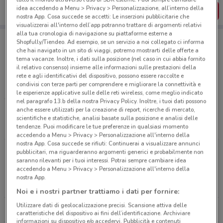
idea accedendo a Menu > Privacy > Personalizzazione, all’interno della
SCARICA L’APP
nostra App. Cosa succede se accetti: Le inserzioni pubblicitarie che
visualizzerai all'interno dell’app potranno trattare di argomenti relativi
alla tua cronologia di navigazione su piattaforme esterne a
Shopfully/Tiendeo. Ad esempio, se un servizio a noi collegato ci informa
che hai navigato in un sito di viaggi, potremo mostrarti delle offerte a
tema vacanze. Inoltre, i dati sulla posizione (nel caso in cui abbia fornito
Negozi di Novità a Sora
il relativo consenso) insieme alle informazioni sulle prestazioni della
rete e agli identificativi del dispositivo, possono essere raccolte e
condivisi con terze parti per comprendere e migliorare la connettività e
LOACKER
le esperienze applicative sulle delle reti wireless, come meglio indicato
nel paragrafo 13.b della nostra Privacy Policy. Inoltre, i tuoi dati possono
anche essere utilizzati per la creazione di report, ricerche di mercato,
Tutti i negozi
scientifiche e statistiche, analisi basate sulla posizione e analisi delle
tendenze. Puoi modificare le tue preferenze in qualsiasi momento
accedendo a Menu > Privacy > Personalizzazione all'interno della
nostra App. Cosa succede se rifiuti: Continuerai a visualizzare annunci
pubblicitari, ma riguarderanno argomenti generici e probabilmente non
Volantini e offerte intorno a Sora
saranno rilevanti per i tuoi interessi. Potrai sempre cambiare idea
accedendo a Menu > Privacy > Personalizzazione all'interno della
nostra App.
SORA
ALATRI
Noi e i nostri partner trattiamo i dati per fornire:
Utilizzare dati di geolocalizzazione precisi. Scansione attiva delle
FROSINONE
CECCANO
caratteristiche del dispositivo ai fini dell’identificazione. Archiviare
informazioni su dispositivo e/o accedervi. Pubblicità e contenuti