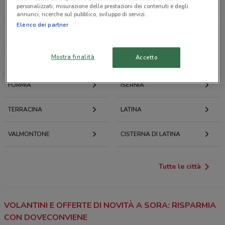
personalizzati, misurazione delle prestazioni dei contenuti e degli
CASSINO
AVEZZANO
annunci, ricerche sul pubblico, sviluppo di servizi.
Elenco dei partner
ANAGNI
FONDI
Mostra finalità
Accetto
SULMONA
COLLEFERRO
FORMIA
ISERNIA
TERRACINA
LATINA
VALMONTONE
CISTERNA DI LATINA
Tutte le città
VOLANTINI E OFFERTE DI NOVITÀ A SORA: RISPARMIA
CON DOVECONVIENE