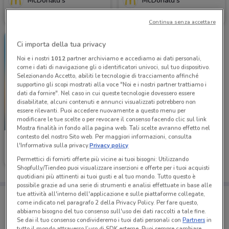
McDonald's
McDonald's
Scade domenica
1.7 km
Scade domenica
1.7 km
Continua senza accettare
Ci importa della tua privacy
Noi e i nostri
1012
partner archiviamo e accediamo ai dati personali,
come i dati di navigazione gli o identificatori univoci, sul tuo dispositivo.
Selezionando Accetto, abiliti le tecnologie di tracciamento affinché
supportino gli scopi mostrati alla voce "Noi e i nostri partner trattiamo i
dati da fornire". Nel caso in cui queste tecnologie dovessero essere
disabilitate, alcuni contenuti e annunci visualizzati potrebbero non
essere rilevanti. Puoi accedere nuovamente a questo menu per
modificare le tue scelte o per revocare il consenso facendo clic sul link
-2 GIORNI
Mostra finalità in fondo alla pagina web. Tali scelte avranno effetto nel
contesto del nostro Sito web. Per maggiori informazioni, consulta
McDonald's
l'Informativa sulla privacy.
Privacy policy
Scade domenica
1.7 km
Permettici di fornirti offerte più vicine ai tuoi bisogni: Utilizzando
Shopfully/Tiendeo puoi visualizzare inserzioni e offerte per i tuoi acquisti
quotidiani più attinenti ai tuoi gusti e al tuo mondo. Tutto questo è
possibile grazie ad una serie di strumenti e analisi effettuate in base alle
tue attività all'interno dell'applicazione e sulle piattaforme collegate,
Porta DoveConviene sempre con te!
come indicato nel paragrafo 2 della Privacy Policy. Per fare questo,
Puoi trovare le migliori offerte dei negozi vicino a te,
abbiamo bisogno del tuo consenso sull'uso dei dati raccolti a tale fine.
salvarle e creare la tua lista del risparmio, comodamente
Se dai il tuo consenso condivideremo i tuoi dati personali con
Partners
in
dal tuo cellulare.
tutto il mondo attraverso l’uso di SDK esterne. Puoi sempre cambiare