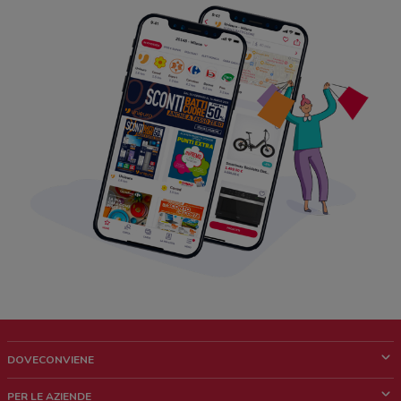
DOVECONVIENE
Cos'è DoveConviene
PER LE AZIENDE