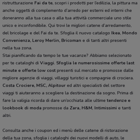
ristrutturazione
Fai da te
, scopri i prodotti per l’edilizia, la pittura ma
anche oggetti di complemento d’arredo per esterni ed interni che
doneranno alla tua casa o alla tua attività commerciale uno stile
unico e inconfondibile. Qui trovi le migliori catene d’arredamento,
del bricolage e del Fai da te. Sfoglia il nuovo catalogo
Ikea
,
Mondo
Convenienza, Leroy Merlin, Bricoman
e di tanti altri presenti
nella tua zona.
Stai pianificando da tempo le tue vacanze? Abbiamo selezionato
per te cataloghi di
Viaggi
.
Sfoglia le numerosissime offerte last
minute e offerte low cost
presenti sul mercato e promosse dalle
migliore agenzie di viaggi, villaggi turistici e compagnie di crociera.
Costa Crociere, MSC, Alpitour
ed altri specialisti del settore
viaggi ti aiuteranno a scegliere la destinazione da sogno. Prima di
fare la valigia ricorda di dare un’occhiata alle ultime
tendenze e
lookbook di moda
promosse da
Zara, H&M
,
Intimissimi
e tanti
altri.
Consulta anche i coupon ed i menù delle catene di ristorazione
della tua zona, sfoglia i cataloghi dei nuovi modelli di auto, le