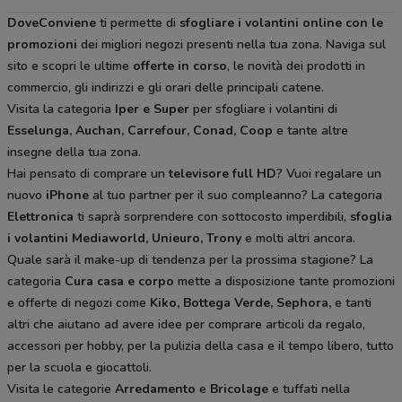
DoveConviene
ti permette di
sfogliare i volantini online con le
promozioni
dei migliori negozi presenti nella tua zona. Naviga sul
sito e scopri le ultime
offerte in corso
, le novità dei prodotti in
commercio, gli indirizzi e gli orari delle principali catene.
Visita la categoria
Iper e Super
per sfogliare i volantini di
Esselunga, Auchan, Carrefour, Conad, Coop
e tante altre
insegne della tua zona.
Hai pensato di comprare un
televisore full HD
? Vuoi regalare un
nuovo
iPhone
al tuo partner per il suo compleanno? La categoria
Elettronica
ti saprà sorprendere con sottocosto imperdibili,
sfoglia
i volantini
Mediaworld, Unieuro, Trony
e molti altri ancora.
Quale sarà il make-up di tendenza per la prossima stagione? La
categoria
Cura casa e corpo
mette a disposizione tante promozioni
e offerte di negozi come
Kiko, Bottega Verde, Sephora,
e tanti
altri che aiutano ad avere idee
per comprare articoli da regalo,
accessori per hobby, per la pulizia della casa e il tempo libero, tutto
per la scuola e giocattoli.
Visita le categorie
Arredamento
e
Bricolage
e tuffati nella