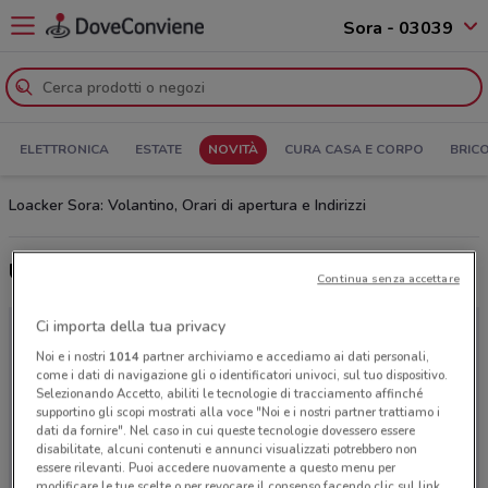
Sora - 03039
ELETTRONICA
ESTATE
NOVITÀ
CURA CASA E CORPO
BRIC
Loacker Sora: Volantino, Orari di apertura e Indirizzi
Ultime offerte del volantino Loacker
Continua senza accettare
Ci importa della tua privacy
Noi e i nostri
1014
partner archiviamo e accediamo ai dati personali,
come i dati di navigazione gli o identificatori univoci, sul tuo dispositivo.
Selezionando Accetto, abiliti le tecnologie di tracciamento affinché
supportino gli scopi mostrati alla voce "Noi e i nostri partner trattiamo i
dati da fornire". Nel caso in cui queste tecnologie dovessero essere
disabilitate, alcuni contenuti e annunci visualizzati potrebbero non
essere rilevanti. Puoi accedere nuovamente a questo menu per
modificare le tue scelte o per revocare il consenso facendo clic sul link