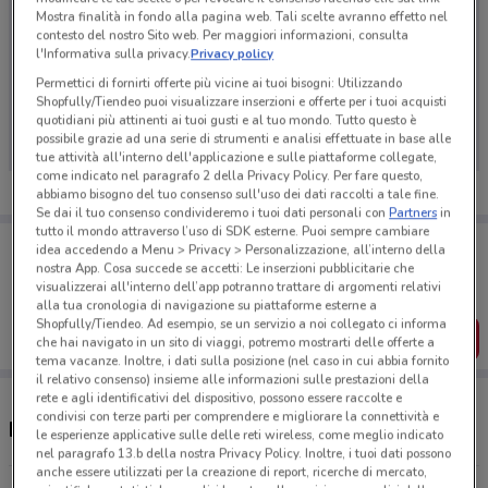
Mostra finalità in fondo alla pagina web. Tali scelte avranno effetto nel
contesto del nostro Sito web. Per maggiori informazioni, consulta
l'Informativa sulla privacy.
Privacy policy
Permettici di fornirti offerte più vicine ai tuoi bisogni: Utilizzando
Ci dispiace, al momento non abbiamo pubblicato
Shopfully/Tiendeo puoi visualizzare inserzioni e offerte per i tuoi acquisti
volantini nella tua zona. Riprova più tardi.
quotidiani più attinenti ai tuoi gusti e al tuo mondo. Tutto questo è
possibile grazie ad una serie di strumenti e analisi effettuate in base alle
tue attività all'interno dell'applicazione e sulle piattaforme collegate,
come indicato nel paragrafo 2 della Privacy Policy. Per fare questo,
abbiamo bisogno del tuo consenso sull'uso dei dati raccolti a tale fine.
Se dai il tuo consenso condivideremo i tuoi dati personali con
Partners
in
tutto il mondo attraverso l’uso di SDK esterne. Puoi sempre cambiare
Porta DoveConviene sempre con te!
idea accedendo a Menu > Privacy > Personalizzazione, all’interno della
Puoi trovare le migliori offerte dei negozi vicino a te,
nostra App. Cosa succede se accetti: Le inserzioni pubblicitarie che
salvarle e creare la tua lista del risparmio, comodamente
visualizzerai all'interno dell’app potranno trattare di argomenti relativi
dal tuo cellulare.
alla tua cronologia di navigazione su piattaforme esterne a
Shopfully/Tiendeo. Ad esempio, se un servizio a noi collegato ci informa
SCARICA L’APP
che hai navigato in un sito di viaggi, potremo mostrarti delle offerte a
tema vacanze. Inoltre, i dati sulla posizione (nel caso in cui abbia fornito
il relativo consenso) insieme alle informazioni sulle prestazioni della
rete e agli identificativi del dispositivo, possono essere raccolte e
condivisi con terze parti per comprendere e migliorare la connettività e
Negozi Loacker a Sora
le esperienze applicative sulle delle reti wireless, come meglio indicato
nel paragrafo 13.b della nostra Privacy Policy. Inoltre, i tuoi dati possono
anche essere utilizzati per la creazione di report, ricerche di mercato,