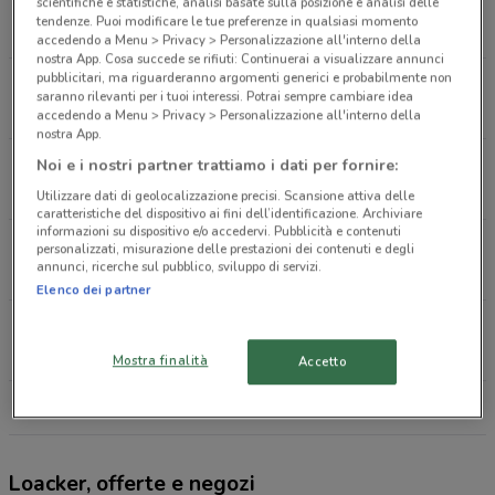
Via Roma, 42 Sora
scientifiche e statistiche, analisi basate sulla posizione e analisi delle
tendenze. Puoi modificare le tue preferenze in qualsiasi momento
203 m
CHIUSO
accedendo a Menu > Privacy > Personalizzazione all'interno della
nostra App. Cosa succede se rifiuti: Continuerai a visualizzare annunci
pubblicitari, ma riguarderanno argomenti generici e probabilmente non
Via Salceto, 69 Sora
saranno rilevanti per i tuoi interessi. Potrai sempre cambiare idea
1.1 km
CHIUSO
accedendo a Menu > Privacy > Personalizzazione all'interno della
nostra App.
Traversa II Stella Broccostella
Noi e i nostri partner trattiamo i dati per fornire:
2.3 km
Utilizzare dati di geolocalizzazione precisi. Scansione attiva delle
caratteristiche del dispositivo ai fini dell’identificazione. Archiviare
informazioni su dispositivo e/o accedervi. Pubblicità e contenuti
Viale San Domenico, 56 Sora
personalizzati, misurazione delle prestazioni dei contenuti e degli
annunci, ricerche sul pubblico, sviluppo di servizi.
2.4 km
CHIUSO
Elenco dei partner
Viale San Domenico, 54 Sora
2.6 km
CHIUSO
Mostra finalità
Accetto
Tutti i negozi Loacker
Loacker, offerte e negozi