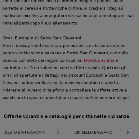
linea speciale fitness, ricca di prodotti leggeri e gustosi, dalle
barrette ai cereali e frutta ricche di fibre, ai crackers integrali
multivitaminici fino al integratore idrosalino utile a reintegrare i sali
minerali persi dopo il tuo allenamento.
Orari Eurospin di Sesto San Giovanni
Prezzi bassi, prodotti scontati, promozioni, se stai cercando un
punto vendita
vicino casa tua a Sesto San Giovanni
, controlla
l’elenco completo dei negozi Eurospin su
DoveConviene
e
controlla se c'è un volantino con le offerte valide. Qui
trovi gli
orari di apertura
e i dettagli del discount Eurospin a Sesto San
Giovanni, potrai verificare se la domenica mattina è aperto,
chiamare al numero di telefono e controllare le offerte attive e
pianificare la spesa e quindi il tuo risparmio. Non perdere tempo!
Offerte volantini e cataloghi per città nelle vicinanze
SESTO SAN GIOVANNI
CINISELLO BALSAMO