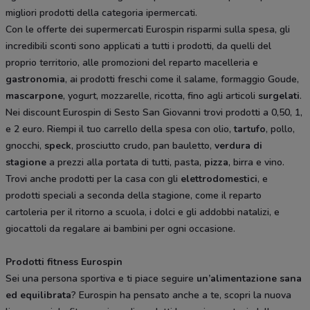
migliori prodotti della categoria ipermercati.
Con le offerte dei supermercati Eurospin risparmi sulla spesa, gli
incredibili sconti sono applicati a tutti i prodotti, da quelli del
proprio territorio, alle promozioni del reparto macelleria e
gastronomia
, ai prodotti freschi come il salame, formaggio Goude,
mascarpone
, yogurt, mozzarelle, ricotta, fino agli articoli
surgelati
.
Nei discount Eurospin di Sesto San Giovanni trovi prodotti a 0,50, 1,
e 2 euro. Riempi il tuo carrello della spesa con olio,
tartufo
, pollo,
gnocchi,
speck
, prosciutto crudo, pan bauletto,
verdura di
stagione
a prezzi alla portata di tutti, pasta,
pizza
, birra e vino.
Trovi anche prodotti per la casa con gli
elettrodomestici
, e
prodotti speciali a seconda della stagione, come il reparto
cartoleria per il ritorno a scuola, i dolci e gli addobbi natalizi, e
giocattoli da regalare ai bambini per ogni occasione.
Prodotti fitness Eurospin
Sei una persona sportiva e ti piace seguire
un’alimentazione sana
ed equilibrata
? Eurospin ha pensato anche a te, scopri la nuova