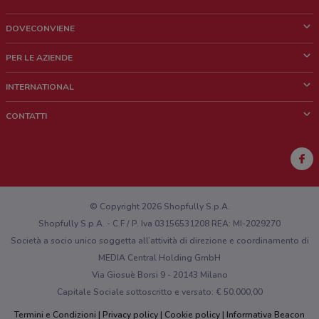
DOVECONVIENE
Cos'è DoveConviene
PER LE AZIENDE
Chi siamo
Cosa facciamo
INTERNATIONAL
News e media
Richieste commerciali e marketing
Brazil
CONTATTI
Lavora con noi
Mexico
Segnalazione punto vendita
France
Segnalazione Volantino
Australia
Hai un malfunzionamento sul web o sull'app?
New Zealand
© Copyright 2026 Shopfully S.p.A.
Shopfully S.p.A. - C.F / P. Iva 03156531208 REA: MI-2029270
Società a socio unico soggetta all’attività di direzione e coordinamento di
MEDIA Central Holding GmbH
Via Giosuè Borsi 9 - 20143 Milano
Capitale Sociale sottoscritto e versato: € 50.000,00
Termini e Condizioni
Privacy policy
Cookie policy
Informativa Beacon