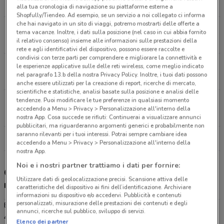
2.8 km
APERTO
alla tua cronologia di navigazione su piattaforme esterne a
Shopfully/Tiendeo. Ad esempio, se un servizio a noi collegato ci informa
che hai navigato in un sito di viaggi, potremo mostrarti delle offerte a
Viale Sarca Angolo Via Venosta Milano
tema vacanze. Inoltre, i dati sulla posizione (nel caso in cui abbia fornito
3.8 km
APERTO
il relativo consenso) insieme alle informazioni sulle prestazioni della
rete e agli identificativi del dispositivo, possono essere raccolte e
condivisi con terze parti per comprendere e migliorare la connettività e
Viale Europa, 11 Brugherio
le esperienze applicative sulle delle reti wireless, come meglio indicato
nel paragrafo 13.b della nostra Privacy Policy. Inoltre, i tuoi dati possono
5.7 km
APERTO
anche essere utilizzati per la creazione di report, ricerche di mercato,
scientifiche e statistiche, analisi basate sulla posizione e analisi delle
tendenze. Puoi modificare le tue preferenze in qualsiasi momento
Via Cassanese Segrate
accedendo a Menu > Privacy > Personalizzazione all'interno della
5.9 km
nostra App. Cosa succede se rifiuti: Continuerai a visualizzare annunci
pubblicitari, ma riguarderanno argomenti generici e probabilmente non
saranno rilevanti per i tuoi interessi. Potrai sempre cambiare idea
Tutti i negozi Eurospin
accedendo a Menu > Privacy > Personalizzazione all'interno della
nostra App.
Noi e i nostri partner trattiamo i dati per fornire:
Gli sconti del nuovo volantino Eurospin e i
Utilizzare dati di geolocalizzazione precisi. Scansione attiva delle
negozi
caratteristiche del dispositivo ai fini dell’identificazione. Archiviare
informazioni su dispositivo e/o accedervi. Pubblicità e contenuti
personalizzati, misurazione delle prestazioni dei contenuti e degli
Eurospin è presente in vari punti della città: lo trovi in Via C. Marx
annunci, ricerche sul pubblico, sviluppo di servizi.
495 Sesto San Giovanni, Viale Lombardia 10 Cologno Monzese,
Elenco dei partner