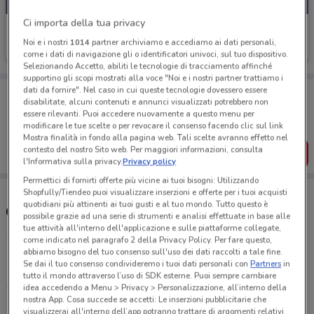
Ci importa della tua privacy
Eurospin
Noi e i nostri
1014
partner archiviamo e accediamo ai dati personali,
Scade domani
1.5 km
come i dati di navigazione gli o identificatori univoci, sul tuo dispositivo.
Selezionando Accetto, abiliti le tecnologie di tracciamento affinché
supportino gli scopi mostrati alla voce "Noi e i nostri partner trattiamo i
dati da fornire". Nel caso in cui queste tecnologie dovessero essere
Porta DoveConviene sempre con te!
disabilitate, alcuni contenuti e annunci visualizzati potrebbero non
Puoi trovare le migliori offerte dei negozi vicino a te,
essere rilevanti. Puoi accedere nuovamente a questo menu per
salvarle e creare la tua lista del risparmio, comodamente
modificare le tue scelte o per revocare il consenso facendo clic sul link
dal tuo cellulare.
Mostra finalità in fondo alla pagina web. Tali scelte avranno effetto nel
contesto del nostro Sito web. Per maggiori informazioni, consulta
SCARICA L’APP
l'Informativa sulla privacy.
Privacy policy
Permettici di fornirti offerte più vicine ai tuoi bisogni: Utilizzando
Shopfully/Tiendeo puoi visualizzare inserzioni e offerte per i tuoi acquisti
quotidiani più attinenti ai tuoi gusti e al tuo mondo. Tutto questo è
Orari e Negozi Eurospin
possibile grazie ad una serie di strumenti e analisi effettuate in base alle
tue attività all'interno dell'applicazione e sulle piattaforme collegate,
come indicato nel paragrafo 2 della Privacy Policy. Per fare questo,
Via C. Marx, 495 Sesto San Giovanni
abbiamo bisogno del tuo consenso sull'uso dei dati raccolti a tale fine.
Se dai il tuo consenso condivideremo i tuoi dati personali con
Partners
in
1.5 km
tutto il mondo attraverso l’uso di SDK esterne. Puoi sempre cambiare
idea accedendo a Menu > Privacy > Personalizzazione, all’interno della
nostra App. Cosa succede se accetti: Le inserzioni pubblicitarie che
Viale Lombardia, 10 Cologno Monzese
visualizzerai all'interno dell’app potranno trattare di argomenti relativi