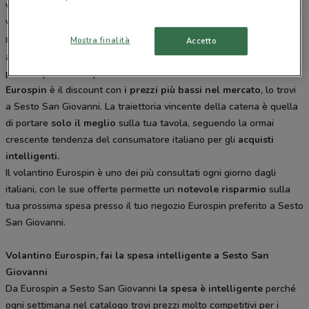
Viale Sarca Angolo Via Venosta Milano, Viale Europa 11 Brugherio,
Via Cassanese Segrate, Via Litta Modignani 102 Milano, Via Zara 2
Cormano, Viale Gian Battista Stucchi Monza. Tutti i negozi sono
Mostra finalità
Accetto
aperti tutti i giorni dal Lunedì alla Sabato e offrono i migliori
prodotti per la tua spesa.
Eurospin
è il discount con
i prezzi più bassi nel mercato
, lo trovi
a Sesto San Giovanni. La traiettoria vincente della catena è quella
di portare
solo il meglio
sulla tua tavola, seguendo la ormai
crescente tendenza del consumatore italiano per gli
acquisti
intelligenti.
Il volantino Eurospin è uno dei più consultati ogni giorno dagli
italiani, con le sue offerte permette un
notevole risparmio
sulla
tua prossima spesa presso il tuo negozio Eurospin preferito a Sesto
San Giovanni.
Volantino Eurospin, fai la spesa intelligente a Sesto San
Giovanni
Da Eurospin a Sesto San Giovanni
la spesa è intelligente
perché
ogni settimana nel catalogo trovi prezzi molto competitivi per i