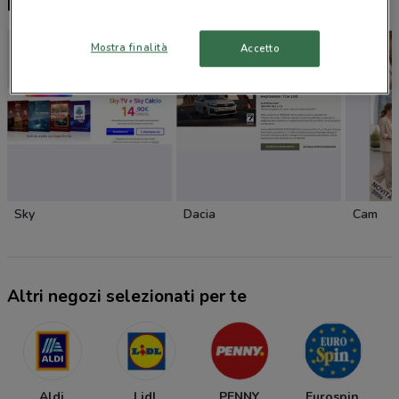
Nuovi prodotti da provare
Mostra finalità
Accetto
Sky
Dacia
Cam
Altri negozi selezionati per te
Aldi
Lidl
PENNY
Eurospin