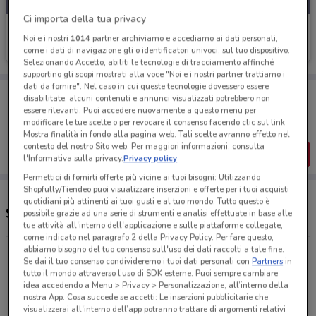
Ci importa della tua privacy
Prix
Noi e i nostri
1014
partner archiviamo e accediamo ai dati personali,
come i dati di navigazione gli o identificatori univoci, sul tuo dispositivo.
Scade il 20/08
15.6 km
Selezionando Accetto, abiliti le tecnologie di tracciamento affinché
supportino gli scopi mostrati alla voce "Noi e i nostri partner trattiamo i
dati da fornire". Nel caso in cui queste tecnologie dovessero essere
Porta DoveConviene sempre con te!
disabilitate, alcuni contenuti e annunci visualizzati potrebbero non
Puoi trovare le migliori offerte dei negozi vicino a te,
essere rilevanti. Puoi accedere nuovamente a questo menu per
salvarle e creare la tua lista del risparmio, comodamente
modificare le tue scelte o per revocare il consenso facendo clic sul link
dal tuo cellulare.
Mostra finalità in fondo alla pagina web. Tali scelte avranno effetto nel
contesto del nostro Sito web. Per maggiori informazioni, consulta
SCARICA L’APP
l'Informativa sulla privacy.
Privacy policy
Permettici di fornirti offerte più vicine ai tuoi bisogni: Utilizzando
Shopfully/Tiendeo puoi visualizzare inserzioni e offerte per i tuoi acquisti
quotidiani più attinenti ai tuoi gusti e al tuo mondo. Tutto questo è
Supermercati Prix e orari
possibile grazie ad una serie di strumenti e analisi effettuate in base alle
tue attività all'interno dell'applicazione e sulle piattaforme collegate,
come indicato nel paragrafo 2 della Privacy Policy. Per fare questo,
abbiamo bisogno del tuo consenso sull'uso dei dati raccolti a tale fine.
Via Madonna in Campagna, 10 Gallarate
Se dai il tuo consenso condivideremo i tuoi dati personali con
Partners
in
15.6 km
APERTO
tutto il mondo attraverso l’uso di SDK esterne. Puoi sempre cambiare
idea accedendo a Menu > Privacy > Personalizzazione, all’interno della
nostra App. Cosa succede se accetti: Le inserzioni pubblicitarie che
Via Novara 2 Inveruno
visualizzerai all'interno dell’app potranno trattare di argomenti relativi