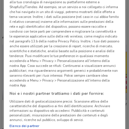
28.6 km
APERTO
alla tua cronologia di navigazione su piattaforme esterne a
Shopfully/Tiendeo. Ad esempio, se un servizio a noi collegato ci informa
che hai navigato in un sito di viaggi, potremo mostrarti delle offerte a
Tutti i negozi Prix
tema vacanze. Inoltre, i dati sulla posizione (nel caso in cui abbia fornito
il relativo consenso) insieme alle informazioni sulle prestazioni della
rete e agli identificativi del dispositivo, possono essere raccolte e
condivisi con terze parti per comprendere e migliorare la connettività e
Altri volantini nelle vicinanze
le esperienze applicative sulle delle reti wireless, come meglio indicato
nel paragrafo 13.b della nostra Privacy Policy. Inoltre, i tuoi dati possono
anche essere utilizzati per la creazione di report, ricerche di mercato,
scientifiche e statistiche, analisi basate sulla posizione e analisi delle
tendenze. Puoi modificare le tue preferenze in qualsiasi momento
accedendo a Menu > Privacy > Personalizzazione all'interno della
nostra App. Cosa succede se rifiuti: Continuerai a visualizzare annunci
pubblicitari, ma riguarderanno argomenti generici e probabilmente non
saranno rilevanti per i tuoi interessi. Potrai sempre cambiare idea
accedendo a Menu > Privacy > Personalizzazione all'interno della
nostra App.
Noi e i nostri partner trattiamo i dati per fornire:
NUOVO
IN ARRIVO
Utilizzare dati di geolocalizzazione precisi. Scansione attiva delle
Aldi
Lidl
PENNY
caratteristiche del dispositivo ai fini dell’identificazione. Archiviare
informazioni su dispositivo e/o accedervi. Pubblicità e contenuti
personalizzati, misurazione delle prestazioni dei contenuti e degli
annunci, ricerche sul pubblico, sviluppo di servizi.
Elenco dei partner