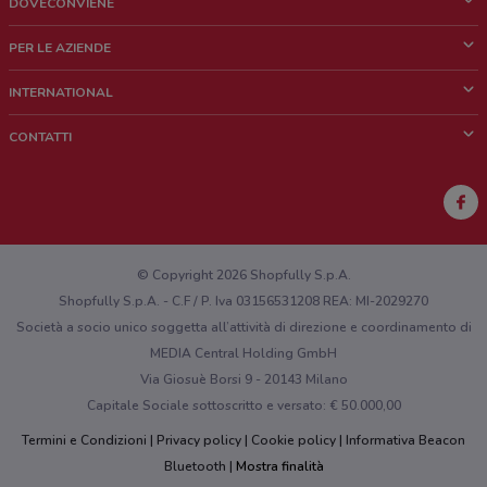
DOVECONVIENE
Cos'è DoveConviene
PER LE AZIENDE
Chi siamo
Cosa facciamo
INTERNATIONAL
News e media
Richieste commerciali e marketing
Brazil
CONTATTI
Lavora con noi
Mexico
Segnalazione punto vendita
France
Segnalazione Volantino
Australia
Hai un malfunzionamento sul web o sull'app?
New Zealand
© Copyright 2026 Shopfully S.p.A.
Shopfully S.p.A. - C.F / P. Iva 03156531208 REA: MI-2029270
Società a socio unico soggetta all’attività di direzione e coordinamento di
MEDIA Central Holding GmbH
Via Giosuè Borsi 9 - 20143 Milano
Capitale Sociale sottoscritto e versato: € 50.000,00
Termini e Condizioni
Privacy policy
Cookie policy
Informativa Beacon
Bluetooth
Mostra finalità