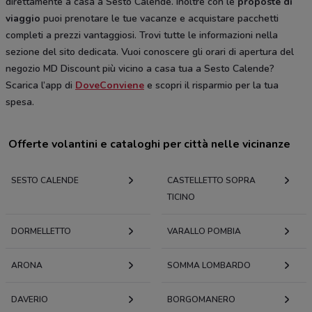
direttamente a casa a Sesto Calende. Inoltre con le
proposte di
viaggio
puoi prenotare le tue vacanze e acquistare pacchetti
completi a prezzi vantaggiosi. Trovi tutte le informazioni nella
sezione del sito dedicata. Vuoi conoscere gli orari di apertura del
negozio MD Discount più vicino a casa tua a Sesto Calende?
Scarica l’app di
DoveConviene
e scopri il risparmio per la tua
spesa.
Offerte volantini e cataloghi per città nelle vicinanze
SESTO CALENDE
CASTELLETTO SOPRA
TICINO
DORMELLETTO
VARALLO POMBIA
ARONA
SOMMA LOMBARDO
DAVERIO
BORGOMANERO