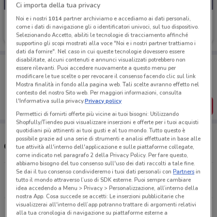
Ci importa della tua privacy
Noi e i nostri
1014
partner archiviamo e accediamo ai dati personali,
MD
come i dati di navigazione gli o identificatori univoci, sul tuo dispositivo.
Selezionando Accetto, abiliti le tecnologie di tracciamento affinché
Scade domani
4.9 km
supportino gli scopi mostrati alla voce "Noi e i nostri partner trattiamo i
dati da fornire". Nel caso in cui queste tecnologie dovessero essere
disabilitate, alcuni contenuti e annunci visualizzati potrebbero non
Porta DoveConviene sempre con te!
essere rilevanti. Puoi accedere nuovamente a questo menu per
Puoi trovare le migliori offerte dei negozi vicino a te,
modificare le tue scelte o per revocare il consenso facendo clic sul link
salvarle e creare la tua lista del risparmio, comodamente
Mostra finalità in fondo alla pagina web. Tali scelte avranno effetto nel
dal tuo cellulare.
contesto del nostro Sito web. Per maggiori informazioni, consulta
l'Informativa sulla privacy.
Privacy policy
SCARICA L’APP
Permettici di fornirti offerte più vicine ai tuoi bisogni: Utilizzando
Shopfully/Tiendeo puoi visualizzare inserzioni e offerte per i tuoi acquisti
quotidiani più attinenti ai tuoi gusti e al tuo mondo. Tutto questo è
possibile grazie ad una serie di strumenti e analisi effettuate in base alle
Orari e Negozi MD
tue attività all'interno dell'applicazione e sulle piattaforme collegate,
come indicato nel paragrafo 2 della Privacy Policy. Per fare questo,
abbiamo bisogno del tuo consenso sull'uso dei dati raccolti a tale fine.
Se dai il tuo consenso condivideremo i tuoi dati personali con
Partners
in
Corso C. B. Cavour, 27 Dormelletto
tutto il mondo attraverso l’uso di SDK esterne. Puoi sempre cambiare
4.9 km
APERTO
idea accedendo a Menu > Privacy > Personalizzazione, all’interno della
nostra App. Cosa succede se accetti: Le inserzioni pubblicitarie che
visualizzerai all'interno dell’app potranno trattare di argomenti relativi
VIA GIUSEPPE GIUSTI, SNC Somma Lombardo
alla tua cronologia di navigazione su piattaforme esterne a