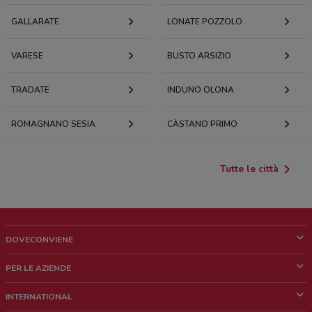
GALLARATE
LONATE POZZOLO
VARESE
BUSTO ARSIZIO
TRADATE
INDUNO OLONA
ROMAGNANO SESIA
CÀSTANO PRIMO
Tutte le città
DOVECONVIENE
Cos'è DoveConviene
PER LE AZIENDE
Chi siamo
Cosa facciamo
INTERNATIONAL
News e media