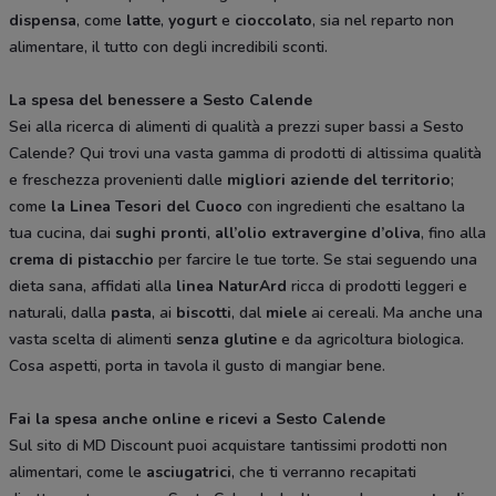
dispensa
, come
latte
,
yogurt
e
cioccolato
, sia nel reparto non
alimentare, il tutto con degli incredibili sconti.
La spesa del benessere a Sesto Calende
Sei alla ricerca di alimenti di qualità a prezzi super bassi a Sesto
Calende? Qui trovi una vasta gamma di prodotti di altissima qualità
e freschezza provenienti dalle
migliori aziende del territorio
;
come
la Linea Tesori del Cuoco
con ingredienti che esaltano la
tua cucina, dai
sughi pronti
,
all’olio extravergine d’oliva
, fino alla
crema di pistacchio
per farcire le tue torte. Se stai seguendo una
dieta sana, affidati alla
linea NaturArd
ricca di prodotti leggeri e
naturali, dalla
pasta
, ai
biscotti
, dal
miele
ai cereali. Ma anche una
vasta scelta di alimenti
senza glutine
e da agricoltura biologica.
Cosa aspetti, porta in tavola il gusto di mangiar bene.
Fai la spesa anche online e ricevi a Sesto Calende
Sul sito di MD Discount puoi acquistare tantissimi prodotti non
alimentari, come le
asciugatrici
, che ti verranno recapitati