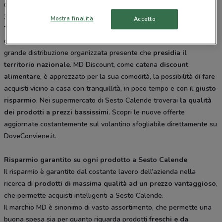
Cecchi 98 Gallarate, Corso Xxv Aprile 15 Gozzano, Via Arese - S.S.
341 Robecchetto Con Induno, Via Bonicalza 45 Cassano Magnago.
Mostra finalità
Accetto
Tutti i negozi sono aperti tutti i giorni dal Lunedì alla Domenica e
offrono i migliori prodotti per la tua spesa.
MD
è una società della
grande distribuzione organizzata presente che
presidia il
territorio nazionale
. MD Discount, come catena
discount
alimentare
, è apprezzato per la sua comodità, la possibilità di fare
acquisti vicino a casa con tranquillità, in poco tempo e con il
giusto
risparmio
. Nei supermercato di Sesto Calende troverai
la qualità
dei prodotti a prezzi bassissimi
. Scopri le nuove offerte
aggiornate costantemente sul volantino sfogliabile direttamente su
DoveConviene.it.
Risparmio garantito su ogni prodotto a Sesto Calende
Il risparmio è garantito dal costante lavoro dell’azienda nella
ricerca di
prodotti di massima qualità ad un prezzo vantaggioso
,
che permette acquisti intelligenti a Sesto Calende.
Il marchio MD è sinonimo di vasto assortimento, che permette una
buona spesa sia per quanto riguarda prodotti
freschi e da