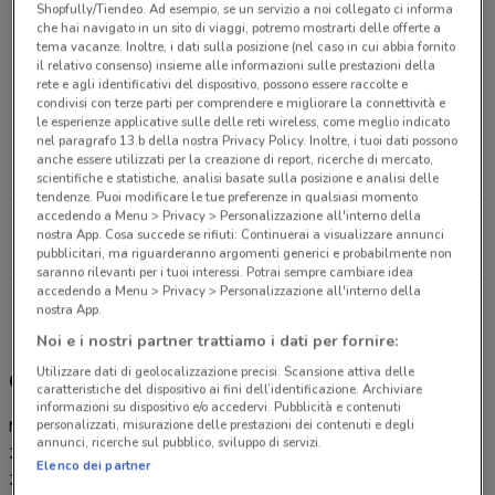
7.8 km
APERTO
Shopfully/Tiendeo. Ad esempio, se un servizio a noi collegato ci informa
che hai navigato in un sito di viaggi, potremo mostrarti delle offerte a
tema vacanze. Inoltre, i dati sulla posizione (nel caso in cui abbia fornito
S.S. 229 - Km. 29,800 Borgomanero
il relativo consenso) insieme alle informazioni sulle prestazioni della
rete e agli identificativi del dispositivo, possono essere raccolte e
13 km
APERTO
condivisi con terze parti per comprendere e migliorare la connettività e
le esperienze applicative sulle delle reti wireless, come meglio indicato
nel paragrafo 13.b della nostra Privacy Policy. Inoltre, i tuoi dati possono
Via Verbano, 16 Oleggio
anche essere utilizzati per la creazione di report, ricerche di mercato,
15.1 km
APERTO
scientifiche e statistiche, analisi basate sulla posizione e analisi delle
tendenze. Puoi modificare le tue preferenze in qualsiasi momento
accedendo a Menu > Privacy > Personalizzazione all'interno della
Via Cecchi, 98 Gallarate
nostra App. Cosa succede se rifiuti: Continuerai a visualizzare annunci
15.3 km
APERTO
pubblicitari, ma riguarderanno argomenti generici e probabilmente non
saranno rilevanti per i tuoi interessi. Potrai sempre cambiare idea
accedendo a Menu > Privacy > Personalizzazione all'interno della
Tutti i negozi MD
nostra App.
Noi e i nostri partner trattiamo i dati per fornire:
Utilizzare dati di geolocalizzazione precisi. Scansione attiva delle
Gli sconti del nuovo volantino MD e i negozi
caratteristiche del dispositivo ai fini dell’identificazione. Archiviare
informazioni su dispositivo e/o accedervi. Pubblicità e contenuti
personalizzati, misurazione delle prestazioni dei contenuti e degli
MD è presente in vari punti della città: lo trovi in Corso C. B. Cavour
annunci, ricerche sul pubblico, sviluppo di servizi.
27 Dormelletto, VIA GIUSEPPE GIUSTI SNC Somma Lombardo, S.S.
Elenco dei partner
229 - Km. 29 800 Borgomanero, Via Verbano 16 Oleggio, Via