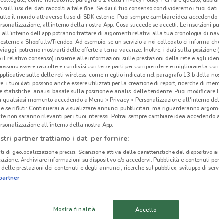
collegate, come indicato nel paragrafo 2 della Privacy Policy. Per fare questo, abbi
 sull'uso dei dati raccolti a tale fine. Se dai il tuo consenso condivideremo i tuoi dati
tutto il mondo attraverso l’uso di SDK esterne. Puoi sempre cambiare idea accedend
rsonalizzazione, all’interno della nostra App. Cosa succede se accetti: Le inserzioni pu
i all'interno dell’app potranno trattare di argomenti relativi alla tua cronologia di na
esterne a Shopfully/Tiendeo. Ad esempio, se un servizio a noi collegato ci informa ch
ato volantini nella tua zona. Riprova più tardi.
i viaggi, potremo mostrarti delle offerte a tema vacanze. Inoltre, i dati sulla posizione 
o il relativo consenso) insieme alle informazioni sulle prestazioni della rete e agli ident
 possono essere raccolte e condivisi con terze parti per comprendere e migliorare la conn
pplicative sulle delle reti wireless, come meglio indicato nel paragrafo 13.b della no
re, i tuoi dati possono anche essere utilizzati per la creazione di report, ricerche di mer
 e statistiche, analisi basate sulla posizione e analisi delle tendenze. Puoi modificare l
in qualsiasi momento accedendo a Menu > Privacy > Personalizzazione all'interno del
 se rifiuti: Continuerai a visualizzare annunci pubblicitari, ma riguarderanno argome
Ele
te non saranno rilevanti per i tuoi interessi. Potrai sempre cambiare idea accedendo
cinanze
rsonalizzazione all'interno della nostra App.
stri partner trattiamo i dati per fornire:
Elet
DORMELLETTO
VARALLO POMBIA
ti di geolocalizzazione precisi. Scansione attiva delle caratteristiche del dispositivo ai 
all'I
icazione. Archiviare informazioni su dispositivo e/o accedervi. Pubblicità e contenuti per
trami
delle prestazioni dei contenuti e degli annunci, ricerche sul pubblico, sviluppo di servi
partner
DAVERIO
BORGOMANERO
Dovec
ed es
VARESE
BUSTO ARSIZIO
Mostra finalità
Accetto
Prod