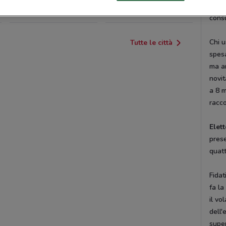
innov
ROMAGNANO SESIA
CÀSTANO PRIMO
cons
Chi 
Tutte le città
spesa
ma an
novit
a 8 m
racc
Elet
prese
quatt
Fidat
fa la
il vo
dell'
super