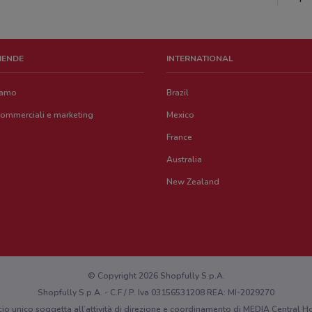
ZIENDE
INTERNATIONAL
iamo
Brazil
commerciali e marketing
Mexico
France
Australia
New Zealand
© Copyright 2026 Shopfully S.p.A.
Shopfully S.p.A. - C.F / P. Iva 03156531208 REA: MI-2029270
cio unico soggetta all’attività di direzione e coordinamento di MEDIA Central