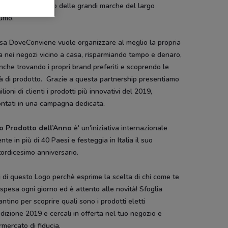
azioni di prodotto delle grandi marche del largo
umo.
usa DoveConviene vuole organizzare al meglio la propria
 nei negozi vicino a casa, risparmiando tempo e denaro,
che trovando i propri brand preferiti e scoprendo le
à di prodotto. Grazie a questa partnership presentiamo
ilioni di clienti i prodotti più innovativi del 2019,
ontati in una campagna dedicata.
to Prodotto dell’Anno
è' un'iniziativa internazionale
nte in più di 40 Paesi e festeggia in Italia il suo
ordicesimo anniversario.
i di questo Logo perchè esprime la scelta di chi come te
 spesa ogni giorno ed è attento alle novità! Sfoglia
lantino per scoprire quali sono i prodotti eletti
edizione 2019 e cercali in offerta nel tuo negozio e
mercato di fiducia.