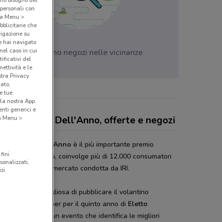
amo bisogno del
 personali con
o a Menu >
bblicitarie che
vigazione su
e hai navigato
(nel caso in cui
Non ci sono negozi nelle vicinanze
ificativi del
ettività e le
stra Privacy
cato,
e tue
la nostra App.
nti generici e
tto Prodotto Dell'Anno, offerte e negozi
 a Menu >
to Prodotto Dell'Anno
è il più importante premio
fini
nnovazione in Italia, coinvolge più di 12.000 consumatori
sonalizzati,
te una ricerca di mercato condotta da IRI.
zi.
onviene è orgogliosa di pubblicare il volantino
sere media partner per il quinto anno di
Eletto
otto dell’Anno
, un evento che identifica le migliori