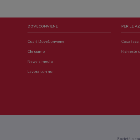
DOVECONVIENE
PER LE A
Cos'è DoveConviene
Cosa facc
Chi siamo
Richieste 
News e media
Lavora con noi
Società a so