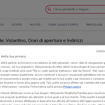
ICA
ESTATE
NOVITÀ
CURA CASA E CORPO
BRICOLAGE
 Volantino, Orari di apertura e Indirizzi
Negozi Eletto Prodotto Dell'Anno a Sesto Calende
Contin
 della tua privacy
Neg
i
1012
partner archiviamo e accediamo ai dati personali, come i dati di navigazione g
dotto Dell'Anno
Cal
ri univoci, sul tuo dispositivo. Selezionando Accetto, abiliti le tecnologie di tracciame
li scopi mostrati alla voce "Noi e i nostri partner trattiamo i dati da fornire". Nel caso 
ovessero essere disabilitate, alcuni contenuti e annunci visualizzati potrebbero non ess
re nuovamente a questo menu per modificare le tue scelte o per revocare il consenso
tra finalità in fondo alla pagina web. Tali scelte avranno effetto nel contesto del nost
 informazioni, consulta l'Informativa sulla privacy.
Privacy policy
i fornirti offerte più vicine ai tuoi bisogni: Utilizzando Shopfully/Tiendeo puoi visualizz
i tuoi acquisti quotidiani più attinenti ai tuoi gusti e al tuo mondo. Tutto questo è possi
 strumenti e analisi effettuate in base alle tue attività all'interno dell'applicazione e 