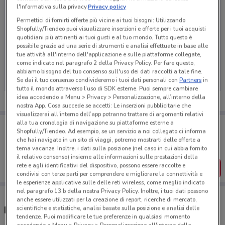
l'Informativa sulla privacy.
Privacy policy
Permettici di fornirti offerte più vicine ai tuoi bisogni: Utilizzando
Shopfully/Tiendeo puoi visualizzare inserzioni e offerte per i tuoi acquisti
quotidiani più attinenti ai tuoi gusti e al tuo mondo. Tutto questo è
possibile grazie ad una serie di strumenti e analisi effettuate in base alle
Ci dispiace, al momento non abbiamo pubblicato
tue attività all'interno dell'applicazione e sulle piattaforme collegate,
come indicato nel paragrafo 2 della Privacy Policy. Per fare questo,
volantini nella tua zona. Riprova più tardi.
abbiamo bisogno del tuo consenso sull'uso dei dati raccolti a tale fine.
Se dai il tuo consenso condivideremo i tuoi dati personali con
Partners
in
tutto il mondo attraverso l’uso di SDK esterne. Puoi sempre cambiare
idea accedendo a Menu > Privacy > Personalizzazione, all’interno della
nostra App. Cosa succede se accetti: Le inserzioni pubblicitarie che
visualizzerai all'interno dell’app potranno trattare di argomenti relativi
alla tua cronologia di navigazione su piattaforme esterne a
Porta DoveConviene sempre con te!
Shopfully/Tiendeo. Ad esempio, se un servizio a noi collegato ci informa
Puoi trovare le migliori offerte dei negozi vicino a te,
che hai navigato in un sito di viaggi, potremo mostrarti delle offerte a
salvarle e creare la tua lista del risparmio, comodamente
tema vacanze. Inoltre, i dati sulla posizione (nel caso in cui abbia fornito
dal tuo cellulare.
il relativo consenso) insieme alle informazioni sulle prestazioni della
rete e agli identificativi del dispositivo, possono essere raccolte e
SCARICA L’APP
condivisi con terze parti per comprendere e migliorare la connettività e
le esperienze applicative sulle delle reti wireless, come meglio indicato
nel paragrafo 13.b della nostra Privacy Policy. Inoltre, i tuoi dati possono
anche essere utilizzati per la creazione di report, ricerche di mercato,
scientifiche e statistiche, analisi basate sulla posizione e analisi delle
Negozi Caffè Borbone a Sesto Calende
tendenze. Puoi modificare le tue preferenze in qualsiasi momento
accedendo a Menu > Privacy > Personalizzazione all'interno della