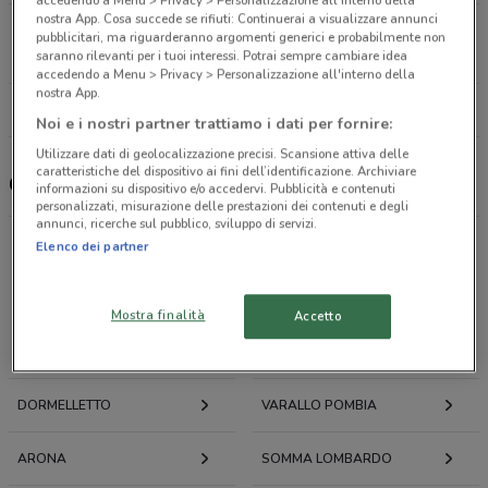
nostra App. Cosa succede se rifiuti: Continuerai a visualizzare annunci
Viale Europa
pubblicitari, ma riguarderanno argomenti generici e probabilmente non
17.864027868743523
saranno rilevanti per i tuoi interessi. Potrai sempre cambiare idea
accedendo a Menu > Privacy > Personalizzazione all'interno della
nostra App.
Tutti i negozi Caffè Borbone
Noi e i nostri partner trattiamo i dati per fornire:
Utilizzare dati di geolocalizzazione precisi. Scansione attiva delle
caratteristiche del dispositivo ai fini dell’identificazione. Archiviare
Caffè Borbone, offerte e negozi
informazioni su dispositivo e/o accedervi. Pubblicità e contenuti
personalizzati, misurazione delle prestazioni dei contenuti e degli
annunci, ricerche sul pubblico, sviluppo di servizi.
Elenco dei partner
Offerte volantini e cataloghi per città nelle vicinanze
Mostra finalità
Accetto
SESTO CALENDE
CASTELLETTO SOPRA
TICINO
DORMELLETTO
VARALLO POMBIA
ARONA
SOMMA LOMBARDO