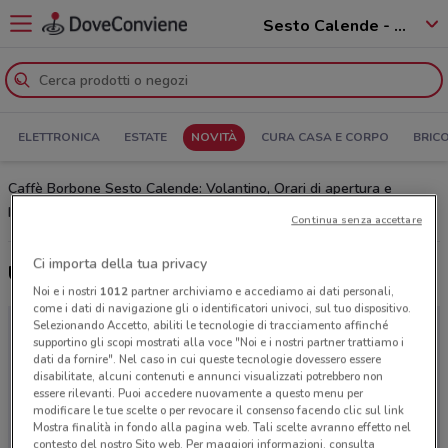
Sesto Calende - 21018
ELETTRONICA
ESTATE
NOVITÀ
CURA CASA E CORPO
BRIC
Caffè Borbone Sesto Calende: Volantino, Orari di apertura e
Indirizzi
Continua senza accettare
Ci importa della tua privacy
Ultime offerte del volantino Caffè Borbone
Noi e i nostri
1012
partner archiviamo e accediamo ai dati personali,
come i dati di navigazione gli o identificatori univoci, sul tuo dispositivo.
Selezionando Accetto, abiliti le tecnologie di tracciamento affinché
supportino gli scopi mostrati alla voce "Noi e i nostri partner trattiamo i
dati da fornire". Nel caso in cui queste tecnologie dovessero essere
disabilitate, alcuni contenuti e annunci visualizzati potrebbero non
essere rilevanti. Puoi accedere nuovamente a questo menu per
modificare le tue scelte o per revocare il consenso facendo clic sul link
Mostra finalità in fondo alla pagina web. Tali scelte avranno effetto nel
contesto del nostro Sito web. Per maggiori informazioni, consulta