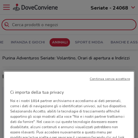
Seriate - 24068
RE
INFANZIA E GIOCHI
ANIMALI
SPORT E MODA
BANCHE E ASS
Purina Adventuros Seriate: Volantino, Orari di apertura e Indirizzi
Ultime offerte del volantino Purina Adventuros
Continua senza accettare
Ci importa della tua privacy
Noi e i nostri
1014
partner archiviamo e accediamo ai dati personali,
come i dati di navigazione gli o identificatori univoci, sul tuo dispositivo.
Selezionando Accetto, abiliti le tecnologie di tracciamento affinché
supportino gli scopi mostrati alla voce "Noi e i nostri partner trattiamo i
dati da fornire". Nel caso in cui queste tecnologie dovessero essere
disabilitate, alcuni contenuti e annunci visualizzati potrebbero non
essere rilevanti. Puoi accedere nuovamente a questo menu per
modificare le tue scelte o per revocare il consenso facendo clic sul link