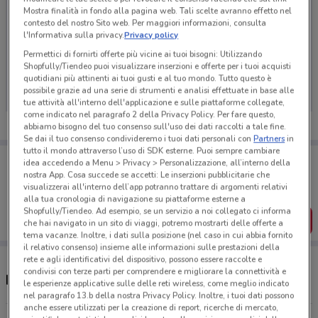
Mostra finalità in fondo alla pagina web. Tali scelte avranno effetto nel
contesto del nostro Sito web. Per maggiori informazioni, consulta
l'Informativa sulla privacy.
Privacy policy
Permettici di fornirti offerte più vicine ai tuoi bisogni: Utilizzando
Ci dispiace, al momento non abbiamo pubblicato
Shopfully/Tiendeo puoi visualizzare inserzioni e offerte per i tuoi acquisti
volantini nella tua zona. Riprova più tardi.
quotidiani più attinenti ai tuoi gusti e al tuo mondo. Tutto questo è
possibile grazie ad una serie di strumenti e analisi effettuate in base alle
tue attività all'interno dell'applicazione e sulle piattaforme collegate,
come indicato nel paragrafo 2 della Privacy Policy. Per fare questo,
abbiamo bisogno del tuo consenso sull'uso dei dati raccolti a tale fine.
Se dai il tuo consenso condivideremo i tuoi dati personali con
Partners
in
tutto il mondo attraverso l’uso di SDK esterne. Puoi sempre cambiare
Porta DoveConviene sempre con te!
idea accedendo a Menu > Privacy > Personalizzazione, all’interno della
Puoi trovare le migliori offerte dei negozi vicino a te,
nostra App. Cosa succede se accetti: Le inserzioni pubblicitarie che
salvarle e creare la tua lista del risparmio, comodamente
visualizzerai all'interno dell’app potranno trattare di argomenti relativi
dal tuo cellulare.
alla tua cronologia di navigazione su piattaforme esterne a
Shopfully/Tiendeo. Ad esempio, se un servizio a noi collegato ci informa
SCARICA L’APP
che hai navigato in un sito di viaggi, potremo mostrarti delle offerte a
tema vacanze. Inoltre, i dati sulla posizione (nel caso in cui abbia fornito
il relativo consenso) insieme alle informazioni sulle prestazioni della
rete e agli identificativi del dispositivo, possono essere raccolte e
condivisi con terze parti per comprendere e migliorare la connettività e
Negozi Purina Adventuros a Seriate
le esperienze applicative sulle delle reti wireless, come meglio indicato
nel paragrafo 13.b della nostra Privacy Policy. Inoltre, i tuoi dati possono
anche essere utilizzati per la creazione di report, ricerche di mercato,