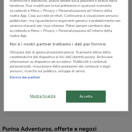
Via Brusaporto, 41 Seriate
scientifiche e statistiche, analisi basate sulla posizione e analisi delle
tendenze. Puoi modificare le tue preferenze in qualsiasi momento
1.9 km
APERTO
accedendo a Menu > Privacy > Personalizzazione all'interno della
nostra App. Cosa succede se rifiuti: Continuerai a visualizzare annunci
pubblicitari, ma riguarderanno argomenti generici e probabilmente non
Via A. Galimberti, 33/E Scanzorosciate
saranno rilevanti per i tuoi interessi. Potrai sempre cambiare idea
2.4 km
APERTO
accedendo a Menu > Privacy > Personalizzazione all'interno della
nostra App.
Via Serassi, 5/11 Bergamo
Noi e i nostri partner trattiamo i dati per fornire:
3 km
APERTO
Utilizzare dati di geolocalizzazione precisi. Scansione attiva delle
caratteristiche del dispositivo ai fini dell’identificazione. Archiviare
informazioni su dispositivo e/o accedervi. Pubblicità e contenuti
Via Portico, 71 Orio Al Serio
personalizzati, misurazione delle prestazioni dei contenuti e degli
annunci, ricerche sul pubblico, sviluppo di servizi.
3.3 km
APERTO
Elenco dei partner
Via Bartolomeo Bono, 4 Bergamo
3.4 km
APERTO
Mostra finalità
Accetto
Tutti i negozi Purina Adventuros
Purina Adventuros, offerte e negozi