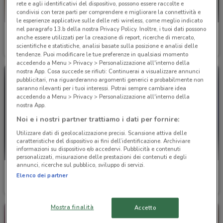
rete e agli identificativi del dispositivo, possono essere raccolte e
condivisi con terze parti per comprendere e migliorare la connettività e
le esperienze applicative sulle delle reti wireless, come meglio indicato
nel paragrafo 13.b della nostra Privacy Policy. Inoltre, i tuoi dati possono
Veneta Cucine
Veneta Cucine
anche essere utilizzati per la creazione di report, ricerche di mercato,
scientifiche e statistiche, analisi basate sulla posizione e analisi delle
Scade il 31/12
3.6 km
Scade il 31/12
3.6 km
tendenze. Puoi modificare le tue preferenze in qualsiasi momento
accedendo a Menu > Privacy > Personalizzazione all'interno della
nostra App. Cosa succede se rifiuti: Continuerai a visualizzare annunci
pubblicitari, ma riguarderanno argomenti generici e probabilmente non
saranno rilevanti per i tuoi interessi. Potrai sempre cambiare idea
accedendo a Menu > Privacy > Personalizzazione all'interno della
nostra App.
Noi e i nostri partner trattiamo i dati per fornire:
Utilizzare dati di geolocalizzazione precisi. Scansione attiva delle
caratteristiche del dispositivo ai fini dell’identificazione. Archiviare
informazioni su dispositivo e/o accedervi. Pubblicità e contenuti
personalizzati, misurazione delle prestazioni dei contenuti e degli
annunci, ricerche sul pubblico, sviluppo di servizi.
Emu
Tempur materassi
Elenco dei partner
Scade il 31/12
4 km
Scade il 31/12
4.3 km
Mostra finalità
Accetto