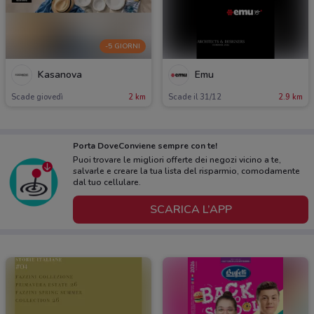
-5 GIORNI
Kasanova
Emu
Scade giovedì
2 km
Scade il 31/12
2.9 km
Porta DoveConviene sempre con te!
Puoi trovare le migliori offerte dei negozi vicino a te,
salvarle e creare la tua lista del risparmio, comodamente
dal tuo cellulare.
SCARICA L’APP