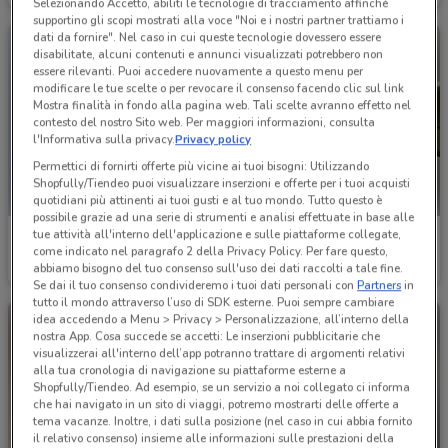
Selezionando Accetto, abiliti le tecnologie di tracciamento affinché
supportino gli scopi mostrati alla voce "Noi e i nostri partner trattiamo i
dati da fornire". Nel caso in cui queste tecnologie dovessero essere
disabilitate, alcuni contenuti e annunci visualizzati potrebbero non
essere rilevanti. Puoi accedere nuovamente a questo menu per
modificare le tue scelte o per revocare il consenso facendo clic sul link
Mostra finalità in fondo alla pagina web. Tali scelte avranno effetto nel
contesto del nostro Sito web. Per maggiori informazioni, consulta
l'Informativa sulla privacy.
Privacy policy
Permettici di fornirti offerte più vicine ai tuoi bisogni: Utilizzando
Shopfully/Tiendeo puoi visualizzare inserzioni e offerte per i tuoi acquisti
quotidiani più attinenti ai tuoi gusti e al tuo mondo. Tutto questo è
possibile grazie ad una serie di strumenti e analisi effettuate in base alle
tue attività all'interno dell'applicazione e sulle piattaforme collegate,
Chateau d'Ax
Divani & Divani
come indicato nel paragrafo 2 della Privacy Policy. Per fare questo,
abbiamo bisogno del tuo consenso sull'uso dei dati raccolti a tale fine.
Scade il 31/12
3.4 km
Scade il 31/01
3.5 km
Se dai il tuo consenso condivideremo i tuoi dati personali con
Partners
in
tutto il mondo attraverso l’uso di SDK esterne. Puoi sempre cambiare
idea accedendo a Menu > Privacy > Personalizzazione, all’interno della
nostra App. Cosa succede se accetti: Le inserzioni pubblicitarie che
visualizzerai all'interno dell’app potranno trattare di argomenti relativi
alla tua cronologia di navigazione su piattaforme esterne a
Shopfully/Tiendeo. Ad esempio, se un servizio a noi collegato ci informa
che hai navigato in un sito di viaggi, potremo mostrarti delle offerte a
tema vacanze. Inoltre, i dati sulla posizione (nel caso in cui abbia fornito
il relativo consenso) insieme alle informazioni sulle prestazioni della