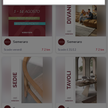
Semeraro
Semeraro
Scade venerdì
7.2 km
Scade il 31/12
7.2 km