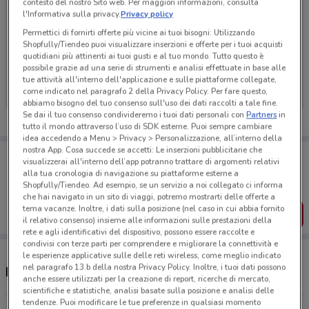
contesto del nostro Sito web. Per maggiori informazioni, consulta
l'Informativa sulla privacy.
Privacy policy
Permettici di fornirti offerte più vicine ai tuoi bisogni: Utilizzando
Shopfully/Tiendeo puoi visualizzare inserzioni e offerte per i tuoi acquisti
Ci dispiace, al momento non abbiamo pubblicato
quotidiani più attinenti ai tuoi gusti e al tuo mondo. Tutto questo è
possibile grazie ad una serie di strumenti e analisi effettuate in base alle
volantini nella tua zona. Riprova più tardi.
tue attività all'interno dell'applicazione e sulle piattaforme collegate,
come indicato nel paragrafo 2 della Privacy Policy. Per fare questo,
abbiamo bisogno del tuo consenso sull'uso dei dati raccolti a tale fine.
Se dai il tuo consenso condivideremo i tuoi dati personali con
Partners
in
tutto il mondo attraverso l’uso di SDK esterne. Puoi sempre cambiare
idea accedendo a Menu > Privacy > Personalizzazione, all’interno della
nostra App. Cosa succede se accetti: Le inserzioni pubblicitarie che
Porta DoveConviene sempre con te!
visualizzerai all'interno dell’app potranno trattare di argomenti relativi
Puoi trovare le migliori offerte dei negozi vicino a te,
alla tua cronologia di navigazione su piattaforme esterne a
salvarle e creare la tua lista del risparmio, comodamente
Shopfully/Tiendeo. Ad esempio, se un servizio a noi collegato ci informa
dal tuo cellulare.
che hai navigato in un sito di viaggi, potremo mostrarti delle offerte a
tema vacanze. Inoltre, i dati sulla posizione (nel caso in cui abbia fornito
SCARICA L’APP
il relativo consenso) insieme alle informazioni sulle prestazioni della
rete e agli identificativi del dispositivo, possono essere raccolte e
condivisi con terze parti per comprendere e migliorare la connettività e
le esperienze applicative sulle delle reti wireless, come meglio indicato
nel paragrafo 13.b della nostra Privacy Policy. Inoltre, i tuoi dati possono
Negozi Cliffi a Seriate
anche essere utilizzati per la creazione di report, ricerche di mercato,
scientifiche e statistiche, analisi basate sulla posizione e analisi delle
tendenze. Puoi modificare le tue preferenze in qualsiasi momento