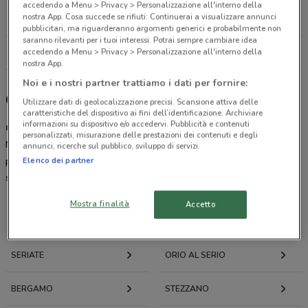
Via Italia, 215 Busnago
accedendo a Menu > Privacy > Personalizzazione all'interno della
nostra App. Cosa succede se rifiuti: Continuerai a visualizzare annunci
21.5 km
pubblicitari, ma riguarderanno argomenti generici e probabilmente non
saranno rilevanti per i tuoi interessi. Potrai sempre cambiare idea
accedendo a Menu > Privacy > Personalizzazione all'interno della
Tutti i negozi Cliffi
nostra App.
Noi e i nostri partner trattiamo i dati per fornire:
Cliffi, offerte e negozi
Utilizzare dati di geolocalizzazione precisi. Scansione attiva delle
caratteristiche del dispositivo ai fini dell’identificazione. Archiviare
informazioni su dispositivo e/o accedervi. Pubblicità e contenuti
Cliffi
è una catena di animali facente parte del gruppo CHEMI-VIT.
personalizzati, misurazione delle prestazioni dei contenuti e degli
Nasce nel 1972, da allora si impegna a offrire alimenti e prodotti
annunci, ricerche sul pubblico, sviluppo di servizi.
Elenco dei partner
per piccoli animali da compagnia, mirando sempre ai più alti
standard qualitativi.
Mostra finalità
Accetto
Offerte volantini e cataloghi per città nelle vicinanze
SERIATE
ORIO AL SERIO
BERGAMO
STEZZANO