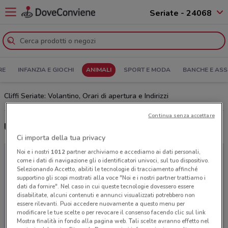
Seriate - 24068
RE
INFANZIA E GIOCHI
ANIMALI
SPORT E MODA
BANCHE E ASS
Cliffi Seriate: Volantino, Orari di apertura e Indirizzi
Continua senza accettare
Ultime offerte del volantino Cliffi
Ci importa della tua privacy
Noi e i nostri
1012
partner archiviamo e accediamo ai dati personali,
come i dati di navigazione gli o identificatori univoci, sul tuo dispositivo.
Selezionando Accetto, abiliti le tecnologie di tracciamento affinché
supportino gli scopi mostrati alla voce "Noi e i nostri partner trattiamo i
dati da fornire". Nel caso in cui queste tecnologie dovessero essere
disabilitate, alcuni contenuti e annunci visualizzati potrebbero non
essere rilevanti. Puoi accedere nuovamente a questo menu per
modificare le tue scelte o per revocare il consenso facendo clic sul link
Mostra finalità in fondo alla pagina web. Tali scelte avranno effetto nel