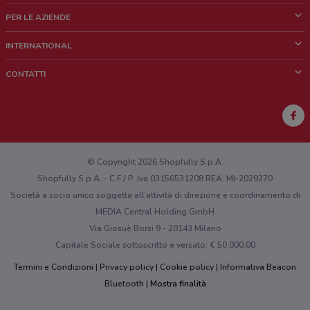
Cos'è DoveConviene
PER LE AZIENDE
Chi siamo
Cosa facciamo
INTERNATIONAL
News e media
Richieste commerciali e marketing
Brazil
CONTATTI
Lavora con noi
Mexico
Segnalazione punto vendita
France
Segnalazione Volantino
Australia
Hai un malfunzionamento sul web o sull'app?
New Zealand
© Copyright 2026 Shopfully S.p.A.
Shopfully S.p.A. - C.F / P. Iva 03156531208 REA: MI-2029270
Società a socio unico soggetta all’attività di direzione e coordinamento di
MEDIA Central Holding GmbH
Via Giosuè Borsi 9 - 20143 Milano
Capitale Sociale sottoscritto e versato: € 50.000,00
Termini e Condizioni
Privacy policy
Cookie policy
Informativa Beacon
Bluetooth
Mostra finalità