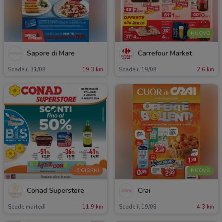
NUOVO
Sapore di Mare
Carrefour Market
Scade il 31/08
19.3 km
Scade il 19/08
2.6 km
-5 GIORNI
NUOVO
Conad Superstore
Crai
Scade martedì
11.9 km
Scade il 19/08
4.3 km