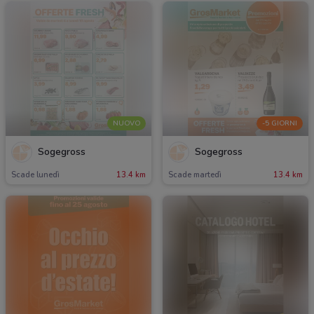
NUOVO
-5 GIORNI
Sogegross
Sogegross
Scade lunedì
13.4 km
Scade martedì
13.4 km