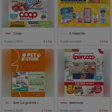
NUOVO
Coop
Il Gigante
Scade il 19/08
4.1 km
Scade mercoledì
3.9 km
Iper La grande i
Ipercoop
Scade il 31/08
17.3 km
Scade mercoledì
8.3 km