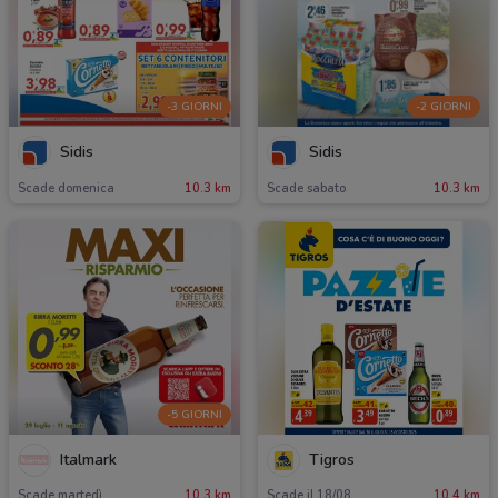
-3 GIORNI
-2 GIORNI
Sidis
Sidis
Scade domenica
10.3 km
Scade sabato
10.3 km
-5 GIORNI
Italmark
Tigros
Scade martedì
10.3 km
Scade il 18/08
10.4 km