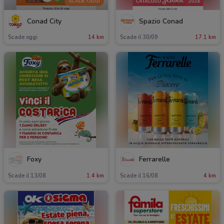
SCADE OGGI
Conad City
Spazio Conad
Scade oggi
14 km
Scade il 30/09
17.1 km
Foxy
Ferrarelle
Scade il 13/08
1.4 km
Scade il 16/08
4 km