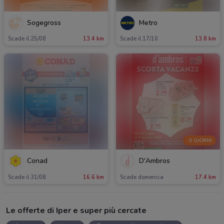
Sogegross
Metro
Scade il 25/08
13.4 km
Scade il 17/10
13.8 km
-3 GIORNI
Conad
D'Ambros
Scade il 31/08
16.6 km
Scade domenica
17.4 km
Le offerte di Iper e super più cercate