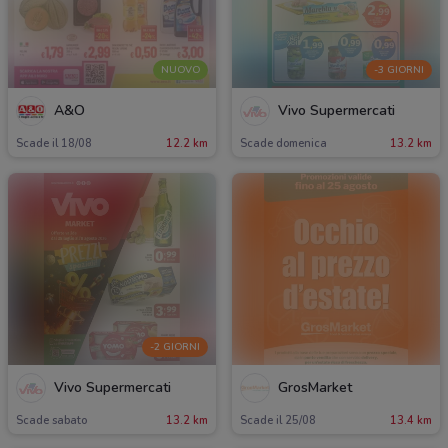
NUOVO
-3 GIORNI
A&O
Vivo Supermercati
Scade il 18/08
12.2 km
Scade domenica
13.2 km
-2 GIORNI
Vivo Supermercati
GrosMarket
Scade sabato
13.2 km
Scade il 25/08
13.4 km