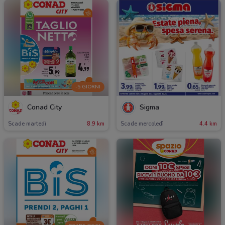
-5 GIORNI
Conad City
Sigma
Scade martedì
8.9 km
Scade mercoledì
4.4 km