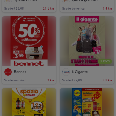
Spazio Conad
Iper La grande i
Scade il 19/08
17.1 km
Scade domenica
7.4 km
NUOVO
Bennet
Il Gigante
Scade mercoledì
9 km
Scade il 27/09
8.8 km