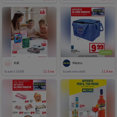
NUOVO
KiK
Metro
Scade il 16/08
11.5 km
Scade mercoledì
11.8 km