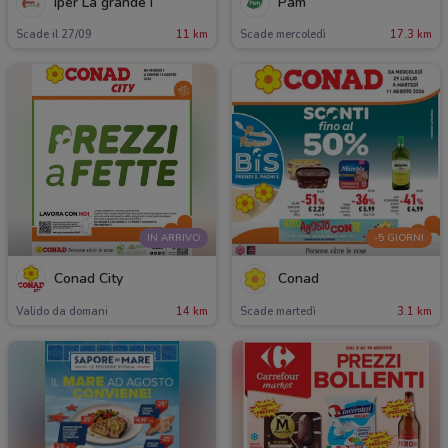
Iper La grande i
Pam
Scade il 27/09
11 km
Scade mercoledì
17.3 km
IN ARRIVO
-5 GIORNI
Conad City
Conad
Valido da domani
14 km
Scade martedì
3.1 km