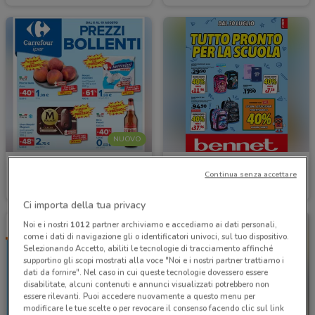
NUOVO
Carrefour Ipermercati
Bennet
Continua senza accettare
Scade il 19/08
4.3 km
Scade il 16/09
9 km
Ci importa della tua privacy
Noi e i nostri
1012
partner archiviamo e accediamo ai dati personali,
come i dati di navigazione gli o identificatori univoci, sul tuo dispositivo.
Selezionando Accetto, abiliti le tecnologie di tracciamento affinché
supportino gli scopi mostrati alla voce "Noi e i nostri partner trattiamo i
dati da fornire". Nel caso in cui queste tecnologie dovessero essere
disabilitate, alcuni contenuti e annunci visualizzati potrebbero non
essere rilevanti. Puoi accedere nuovamente a questo menu per
modificare le tue scelte o per revocare il consenso facendo clic sul link