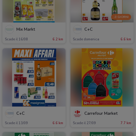
-3 GIORNI
Mix Markt
C+C
Scade il 16/08
6.2 km
Scade domenica
6.6 km
C+C
Carrefour Market
Scade il 13/09
6.6 km
Scade il 27/09
7.7 km