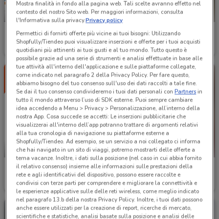
Mostra finalità in fondo alla pagina web. Tali scelte avranno effetto nel
contesto del nostro Sito web. Per maggiori informazioni, consulta
NUOVO
l'Informativa sulla privacy.
Privacy policy
Conad
Il Gigante
Permettici di fornirti offerte più vicine ai tuoi bisogni: Utilizzando
Shopfully/Tiendeo puoi visualizzare inserzioni e offerte per i tuoi acquisti
Scade mercoledì
16.6 km
Scade il 09/09
8.8 km
quotidiani più attinenti ai tuoi gusti e al tuo mondo. Tutto questo è
possibile grazie ad una serie di strumenti e analisi effettuate in base alle
tue attività all'interno dell'applicazione e sulle piattaforme collegate,
come indicato nel paragrafo 2 della Privacy Policy. Per fare questo,
abbiamo bisogno del tuo consenso sull'uso dei dati raccolti a tale fine.
Se dai il tuo consenso condivideremo i tuoi dati personali con
Partners
in
tutto il mondo attraverso l’uso di SDK esterne. Puoi sempre cambiare
idea accedendo a Menu > Privacy > Personalizzazione, all’interno della
nostra App. Cosa succede se accetti: Le inserzioni pubblicitarie che
visualizzerai all'interno dell’app potranno trattare di argomenti relativi
alla tua cronologia di navigazione su piattaforme esterne a
Shopfully/Tiendeo. Ad esempio, se un servizio a noi collegato ci informa
-5 GIORNI
che hai navigato in un sito di viaggi, potremo mostrarti delle offerte a
tema vacanze. Inoltre, i dati sulla posizione (nel caso in cui abbia fornito
il relativo consenso) insieme alle informazioni sulle prestazioni della
Unes
Iper La grande i
rete e agli identificativi del dispositivo, possono essere raccolte e
condivisi con terze parti per comprendere e migliorare la connettività e
Scade martedì
1 km
Scade il 16/08
11 km
le esperienze applicative sulle delle reti wireless, come meglio indicato
nel paragrafo 13.b della nostra Privacy Policy. Inoltre, i tuoi dati possono
anche essere utilizzati per la creazione di report, ricerche di mercato,
scientifiche e statistiche, analisi basate sulla posizione e analisi delle