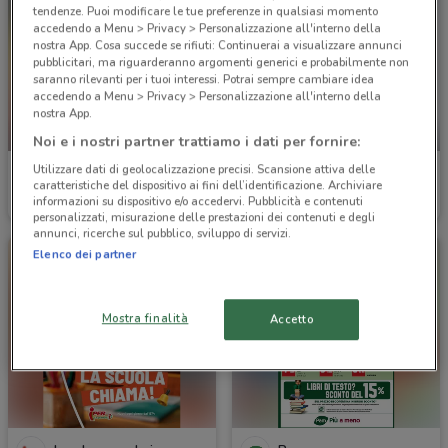
tendenze. Puoi modificare le tue preferenze in qualsiasi momento
accedendo a Menu > Privacy > Personalizzazione all'interno della
nostra App. Cosa succede se rifiuti: Continuerai a visualizzare annunci
pubblicitari, ma riguarderanno argomenti generici e probabilmente non
saranno rilevanti per i tuoi interessi. Potrai sempre cambiare idea
accedendo a Menu > Privacy > Personalizzazione all'interno della
nostra App.
NUOVO
-3 GIORNI
Noi e i nostri partner trattiamo i dati per fornire:
Utilizzare dati di geolocalizzazione precisi. Scansione attiva delle
Bennet
Aldi
caratteristiche del dispositivo ai fini dell’identificazione. Archiviare
informazioni su dispositivo e/o accedervi. Pubblicità e contenuti
Scade il 19/08
9 km
Scade domenica
1.4 km
personalizzati, misurazione delle prestazioni dei contenuti e degli
annunci, ricerche sul pubblico, sviluppo di servizi.
Elenco dei partner
Mostra finalità
Accetto