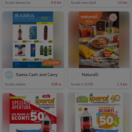
Scade domenica
9.6 km
Scade mercoledì
12 km
-2 GIORNI
Samia Cash and Carry
NaturaSì
Scade sabato
639 m
Scade il 31/08
1.3 km