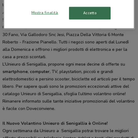
Unieuro è presente in vari punti della città: lo trovi in Via Nicola
Abbagnano 7 Senigallia, Str. Della Bruciata - Via Adriatica Nord
Mostra finalità
Accetto
Senigallia, Via Corinaldese 4 Corinaldo, Via Della Pace 38
Chiaravalle, Via Flaminia 415 Falconara Marittima, Via Luigi Einaudi
30 Fano, Via Gallodoro Snc Jesi, Piazza Della Vittoria 6 Monte
Roberto - Frazione Pianello. Tutti i negozi sono aperti dal Lunedì
alla Domenica e offrono i migliori prodotti di elettronica e per la
casa a prezzi scontati.
L’Unieuro di Senigallia, propone ogni mese decine di offerte su
smartphone
,
computer
, TV, playstation, piccoli e grandi
elettrodomestici e persino scooter, biciclette ed articoli per il tempo
libero. Per sapere quali sono le promozioni eccezionali attive del
catalogo Unieuro di Senigallia, sfoglia l’ultimo volantino online!
Rimanere informato sulle tante iniziative promozionali del volantino
è facile con Doveconviene.
Il Nuovo Volantino Unieuro di Senigallia è Online!
Ogni settimana da Unieuro a Senigallia potrai trovare le migliori