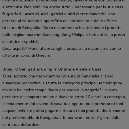
offerte disponibili su telefonia, laptop, tablet e tanti altri prodotti di
elettronica. Non solo, ma anche tutto il necessario per la tua casa:
frigoriferi
,
lavatrici
,
asciugatrici
e altri elettrodomestici. Non
perdere altro tempo e approfitta dei sottocosto e delle offerte
Unieuro di Senigallia. Cerca nel volantino bisettimanale i prodotti
delle migliori marche: Samsung, Sony, Philips e tante altre, a prezzi
scontati e irripetibili.
Cosa aspetti? Mano al portafogli e preparati a risparmiare con le
offerte in corso di Unieuro!
Unieuro Senigallia: Compra Online e Ricevi a Casa
Ti sei accorto che nel volantino Unieuro di Senigallia ci sono
numerose promozioni su tutte le categorie principali tecnologiche,
ma non hai molto tempo libero per andare in negozio? Unieuro
permette di comprare online e ricevere entro 10 giorni la consegna,
comodamente dal divano di casa tua, oppure puoi prenotare i tuoi
acquisti online e potrai pagare e ritirare i tuoi prodotti direttamente
nel punto vendita di Senigallia a te più vicino entro 7 giorni dalla
conferma dell’ordine.