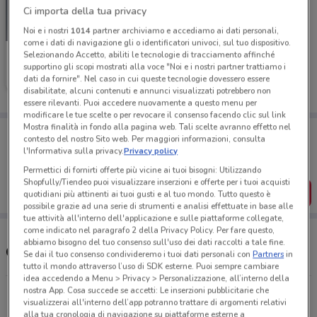
Ci importa della tua privacy
NUOVO
Noi e i nostri
1014
partner archiviamo e accediamo ai dati personali,
come i dati di navigazione gli o identificatori univoci, sul tuo dispositivo.
Selezionando Accetto, abiliti le tecnologie di tracciamento affinché
Unieuro
supportino gli scopi mostrati alla voce "Noi e i nostri partner trattiamo i
dati da fornire". Nel caso in cui queste tecnologie dovessero essere
Scade il 23/08
1 km
disabilitate, alcuni contenuti e annunci visualizzati potrebbero non
essere rilevanti. Puoi accedere nuovamente a questo menu per
modificare le tue scelte o per revocare il consenso facendo clic sul link
Mostra finalità in fondo alla pagina web. Tali scelte avranno effetto nel
Porta DoveConviene sempre con te!
contesto del nostro Sito web. Per maggiori informazioni, consulta
Puoi trovare le migliori offerte dei negozi vicino a te,
l'Informativa sulla privacy.
Privacy policy
salvarle e creare la tua lista del risparmio, comodamente
dal tuo cellulare.
Permettici di fornirti offerte più vicine ai tuoi bisogni: Utilizzando
Shopfully/Tiendeo puoi visualizzare inserzioni e offerte per i tuoi acquisti
SCARICA L’APP
quotidiani più attinenti ai tuoi gusti e al tuo mondo. Tutto questo è
possibile grazie ad una serie di strumenti e analisi effettuate in base alle
tue attività all'interno dell'applicazione e sulle piattaforme collegate,
come indicato nel paragrafo 2 della Privacy Policy. Per fare questo,
abbiamo bisogno del tuo consenso sull'uso dei dati raccolti a tale fine.
Orari e Indirizzi Unieuro
Se dai il tuo consenso condivideremo i tuoi dati personali con
Partners
in
tutto il mondo attraverso l’uso di SDK esterne. Puoi sempre cambiare
idea accedendo a Menu > Privacy > Personalizzazione, all’interno della
nostra App. Cosa succede se accetti: Le inserzioni pubblicitarie che
Via Nicola Abbagnano, 7 Senigallia
visualizzerai all'interno dell’app potranno trattare di argomenti relativi
1 km
CHIUSO
alla tua cronologia di navigazione su piattaforme esterne a