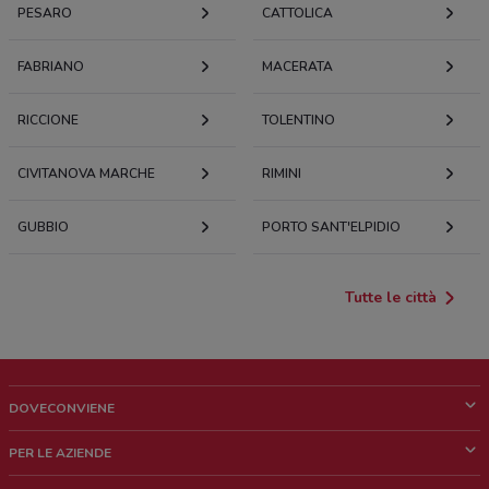
PESARO
CATTOLICA
FABRIANO
MACERATA
RICCIONE
TOLENTINO
CIVITANOVA MARCHE
RIMINI
GUBBIO
PORTO SANT'ELPIDIO
Tutte le città
DOVECONVIENE
Cos'è DoveConviene
PER LE AZIENDE
Chi siamo
Cosa facciamo