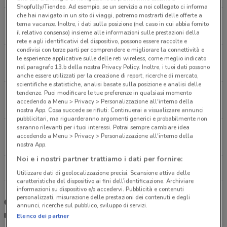
Shopfully/Tiendeo. Ad esempio, se un servizio a noi collegato ci informa
che hai navigato in un sito di viaggi, potremo mostrarti delle offerte a
Str. Della Bruciata - Via Adriatica Nord Senigallia
tema vacanze. Inoltre, i dati sulla posizione (nel caso in cui abbia fornito
5.1 km
CHIUSO
il relativo consenso) insieme alle informazioni sulle prestazioni della
rete e agli identificativi del dispositivo, possono essere raccolte e
condivisi con terze parti per comprendere e migliorare la connettività e
Via Corinaldese, 4 Corinaldo
le esperienze applicative sulle delle reti wireless, come meglio indicato
nel paragrafo 13.b della nostra Privacy Policy. Inoltre, i tuoi dati possono
14.6 km
CHIUSO
anche essere utilizzati per la creazione di report, ricerche di mercato,
scientifiche e statistiche, analisi basate sulla posizione e analisi delle
tendenze. Puoi modificare le tue preferenze in qualsiasi momento
Via Della Pace, 38 Chiaravalle
accedendo a Menu > Privacy > Personalizzazione all'interno della
15.8 km
CHIUSO
nostra App. Cosa succede se rifiuti: Continuerai a visualizzare annunci
pubblicitari, ma riguarderanno argomenti generici e probabilmente non
saranno rilevanti per i tuoi interessi. Potrai sempre cambiare idea
Via Flaminia, 415 Falconara Marittima
accedendo a Menu > Privacy > Personalizzazione all'interno della
19 km
CHIUSO
nostra App.
Noi e i nostri partner trattiamo i dati per fornire:
Tutti i negozi Unieuro
Utilizzare dati di geolocalizzazione precisi. Scansione attiva delle
caratteristiche del dispositivo ai fini dell’identificazione. Archiviare
informazioni su dispositivo e/o accedervi. Pubblicità e contenuti
personalizzati, misurazione delle prestazioni dei contenuti e degli
Gli sconti del nuovo volantino Unieuro e i
annunci, ricerche sul pubblico, sviluppo di servizi.
negozi
Elenco dei partner