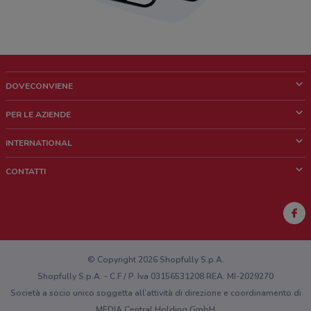
DOVECONVIENE
Cos'è DoveConviene
PER LE AZIENDE
Chi siamo
Cosa facciamo
INTERNATIONAL
News e media
Richieste commerciali e marketing
Brazil
CONTATTI
Lavora con noi
Mexico
Segnalazione punto vendita
France
Segnalazione Volantino
Australia
Hai un malfunzionamento sul web o sull'app?
New Zealand
© Copyright 2026 Shopfully S.p.A.
Shopfully S.p.A. - C.F / P. Iva 03156531208 REA: MI-2029270
Società a socio unico soggetta all’attività di direzione e coordinamento di
MEDIA Central Holding GmbH