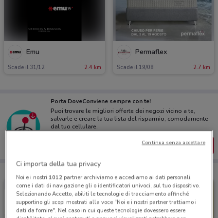
Emu
Permaflex
Scade il 31/12
2.4 km
Scade il 19/08
2.7 km
Porta DoveConviene sempre con te!
Puoi trovare le migliori offerte dei negozi vicino a te,
salvarle e creare la tua lista del risparmio, comodamente
dal tuo cellulare.
Continua senza accettare
SCARICA L’APP
Ci importa della tua privacy
Noi e i nostri
1012
partner archiviamo e accediamo ai dati personali,
come i dati di navigazione gli o identificatori univoci, sul tuo dispositivo.
Selezionando Accetto, abiliti le tecnologie di tracciamento affinché
supportino gli scopi mostrati alla voce "Noi e i nostri partner trattiamo i
dati da fornire". Nel caso in cui queste tecnologie dovessero essere