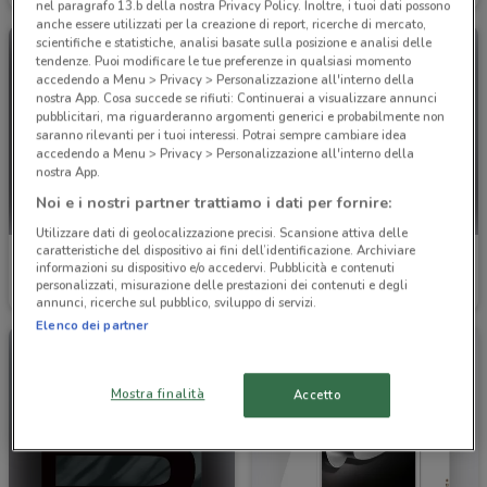
nel paragrafo 13.b della nostra Privacy Policy. Inoltre, i tuoi dati possono
anche essere utilizzati per la creazione di report, ricerche di mercato,
scientifiche e statistiche, analisi basate sulla posizione e analisi delle
tendenze. Puoi modificare le tue preferenze in qualsiasi momento
accedendo a Menu > Privacy > Personalizzazione all'interno della
nostra App. Cosa succede se rifiuti: Continuerai a visualizzare annunci
pubblicitari, ma riguarderanno argomenti generici e probabilmente non
saranno rilevanti per i tuoi interessi. Potrai sempre cambiare idea
accedendo a Menu > Privacy > Personalizzazione all'interno della
nostra App.
Noi e i nostri partner trattiamo i dati per fornire:
Utilizzare dati di geolocalizzazione precisi. Scansione attiva delle
caratteristiche del dispositivo ai fini dell’identificazione. Archiviare
Emu
Barazza
informazioni su dispositivo e/o accedervi. Pubblicità e contenuti
personalizzati, misurazione delle prestazioni dei contenuti e degli
Scade il 31/12
19.4 km
Scade il 31/12
24.4 km
annunci, ricerche sul pubblico, sviluppo di servizi.
Elenco dei partner
Mostra finalità
Accetto