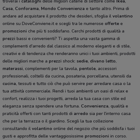
troverai i
cataloghi
delle migliori catene di settore come
Ikea
,
Casa
,
Conforama
,
Mondo Convenienza
e tanto altro. Prima di
andare ad acquistare il prodotto che desideri
,
sfoglia il
volantino
online su DoveConviene.it e scegli tra le numerose
offerte
e
promozioni
che più ti soddisfano. Cerchi prodotti di qualità a
prezzi
bassi e convenienti? Ti aspetta una vasta gamma di
complementi d'arredo dal classico al moderno eleganti e di stile,
creativi e di tendenza che renderanno unici i tuoi ambienti, prodotti
delle migliori marche a
prezzi
shock:
sedie
,
divano letto
,
materassi
, complementi per la tavola,
pentole
, accessori
professionali, coltelli da cucina
,
posateria, porcellana, utensili da
cucina
, tessuti e tutto ciò che può servire per arredare casa o la
tua attività commerciale. Rendi i tuoi ambienti un oasi di relax e
confort, realizza i tuoi progetti, arreda la tua casa con stile ed
eleganza senza spendere una fortuna.
Convenienza
, qualità e
praticità offerti con tanti prodotti di
arredo
sia per l'interno casa
che per la terrazza o il giardino. Scegli la tua collezione
consultando il
volantino
online del negozio che più soddisfa i tuoi
gusti e approfitta delle vantaggiosissime
promozioni
in corso.