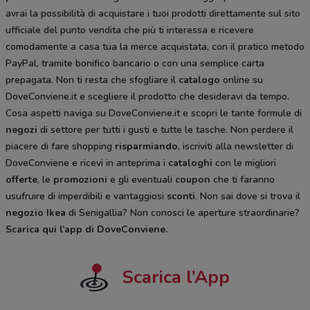
avrai la possibilità di acquistare i tuoi prodotti direttamente sul sito
ufficiale del punto vendita che più ti interessa e ricevere
comodamente a casa tua la merce acquistata, con il pratico metodo
PayPal, tramite bonifico bancario o con una semplice carta
prepagata. Non ti resta che sfogliare il
catalogo
online su
DoveConviene.it e scegliere il prodotto che desideravi da tempo.
Cosa aspetti naviga su DoveConviene.it e scopri le tante formule di
negozi
di settore per tutti i gusti e tutte le tasche. Non perdere il
piacere di fare shopping
risparmiando
, iscriviti alla newsletter di
DoveConviene e ricevi in anteprima i
cataloghi
con le migliori
offerte
, le
promozioni
e gli eventuali
coupon
che ti faranno
usufruire di imperdibili e vantaggiosi
sconti
. Non sai dove si trova il
negozio
Ikea
di Senigallia? Non conosci le aperture straordinarie?
Scarica qui l’app di DoveConviene
.
Scarica l’App