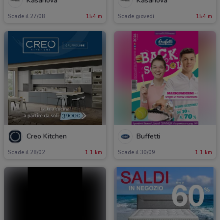
Kasanova
Kasanova
Scade il 27/08
154 m
Scade giovedì
154 m
Creo Kitchen
Buffetti
Scade il 28/02
1.1 km
Scade il 30/09
1.1 km