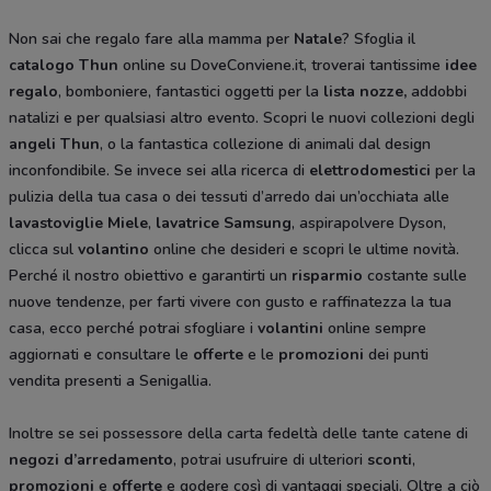
Non sai che regalo fare alla mamma per
Natale
? Sfoglia il
catalogo Thun
online su DoveConviene.it, troverai tantissime
idee
regalo
, bomboniere, fantastici oggetti per la
lista nozze,
addobbi
natalizi e per qualsiasi altro evento. Scopri le nuovi collezioni degli
angeli Thun
, o la fantastica collezione di animali dal design
inconfondibile. Se invece sei alla ricerca di
elettrodomestici
per la
pulizia della tua casa o dei tessuti d’arredo dai un’occhiata alle
lavastoviglie Miele
,
lavatrice Samsung
, aspirapolvere Dyson,
clicca sul
volantino
online che desideri e scopri le ultime novità.
Perché il nostro obiettivo e garantirti un
risparmio
costante sulle
nuove tendenze, per farti vivere con gusto e raffinatezza la tua
casa, ecco perché potrai sfogliare i
volantini
online sempre
aggiornati e consultare le
offerte
e le
promozioni
dei punti
vendita presenti a Senigallia.
Inoltre se sei possessore della carta fedeltà delle tante catene di
negozi d’arredamento
, potrai usufruire di ulteriori
sconti
,
promozioni
e
offerte
e godere così di vantaggi speciali. Oltre a ciò