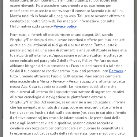
disabilitate, alcuni contenuti e annunci visualizzati potrebbero non
essere rilevanti. Puoi accedere nuovamente a questo menu per
modificare le tue scelte o per revocare il consenso facendo clic sul link
Mostra finalità in fondo alla pagina web. Tali scelte avranno effetto nel
contesto del nostro Sito web. Per maggiori informazioni, consulta
l'Informativa sulla privacy.
Privacy policy
Permettici di fornirti offerte più vicine ai tuoi bisogni: Utilizzando
Shopfully/Tiendeo puoi visualizzare inserzioni e offerte per i tuoi acquisti
Hervit
Fazzini
quotidiani più attinenti ai tuoi gusti e al tuo mondo. Tutto questo è
possibile grazie ad una serie di strumenti e analisi effettuate in base alle
Scade il 22/09
8.6 km
Scade il 31/12
15.6 km
tue attività all'interno dell'applicazione e sulle piattaforme collegate,
come indicato nel paragrafo 2 della Privacy Policy. Per fare questo,
abbiamo bisogno del tuo consenso sull'uso dei dati raccolti a tale fine.
Se dai il tuo consenso condivideremo i tuoi dati personali con
Partners
in
tutto il mondo attraverso l’uso di SDK esterne. Puoi sempre cambiare
idea accedendo a Menu > Privacy > Personalizzazione, all’interno della
nostra App. Cosa succede se accetti: Le inserzioni pubblicitarie che
visualizzerai all'interno dell’app potranno trattare di argomenti relativi
alla tua cronologia di navigazione su piattaforme esterne a
Shopfully/Tiendeo. Ad esempio, se un servizio a noi collegato ci informa
che hai navigato in un sito di viaggi, potremo mostrarti delle offerte a
tema vacanze. Inoltre, i dati sulla posizione (nel caso in cui abbia fornito
NUOVO
il relativo consenso) insieme alle informazioni sulle prestazioni della
rete e agli identificativi del dispositivo, possono essere raccolte e
Happy Casa Store
Dondi Home
condivisi con terze parti per comprendere e migliorare la connettività e
le esperienze applicative sulle delle reti wireless, come meglio indicato
Scade il 19/08
17.2 km
Scade il 08/10
19.4 km