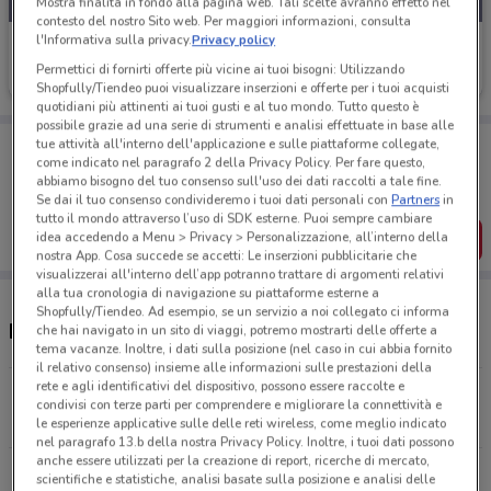
Mostra finalità in fondo alla pagina web. Tali scelte avranno effetto nel
contesto del nostro Sito web. Per maggiori informazioni, consulta
l'Informativa sulla privacy.
Privacy policy
Cofidis
Permettici di fornirti offerte più vicine ai tuoi bisogni: Utilizzando
Scade il 28/01
1 km
Shopfully/Tiendeo puoi visualizzare inserzioni e offerte per i tuoi acquisti
quotidiani più attinenti ai tuoi gusti e al tuo mondo. Tutto questo è
possibile grazie ad una serie di strumenti e analisi effettuate in base alle
Porta DoveConviene sempre con te!
tue attività all'interno dell'applicazione e sulle piattaforme collegate,
come indicato nel paragrafo 2 della Privacy Policy. Per fare questo,
Puoi trovare le migliori offerte dei negozi vicino a te,
abbiamo bisogno del tuo consenso sull'uso dei dati raccolti a tale fine.
salvarle e creare la tua lista del risparmio, comodamente
dal tuo cellulare.
Se dai il tuo consenso condivideremo i tuoi dati personali con
Partners
in
tutto il mondo attraverso l’uso di SDK esterne. Puoi sempre cambiare
idea accedendo a Menu > Privacy > Personalizzazione, all’interno della
SCARICA L’APP
nostra App. Cosa succede se accetti: Le inserzioni pubblicitarie che
visualizzerai all'interno dell’app potranno trattare di argomenti relativi
alla tua cronologia di navigazione su piattaforme esterne a
Shopfully/Tiendeo. Ad esempio, se un servizio a noi collegato ci informa
Negozi Cofidis a Senigallia
che hai navigato in un sito di viaggi, potremo mostrarti delle offerte a
tema vacanze. Inoltre, i dati sulla posizione (nel caso in cui abbia fornito
il relativo consenso) insieme alle informazioni sulle prestazioni della
rete e agli identificativi del dispositivo, possono essere raccolte e
Via N. Abbagnano, 7 Senigallia
condivisi con terze parti per comprendere e migliorare la connettività e
1 km
CHIUSO
le esperienze applicative sulle delle reti wireless, come meglio indicato
nel paragrafo 13.b della nostra Privacy Policy. Inoltre, i tuoi dati possono
anche essere utilizzati per la creazione di report, ricerche di mercato,
Via Nicola Abbagnano, 7 Senigallia
scientifiche e statistiche, analisi basate sulla posizione e analisi delle