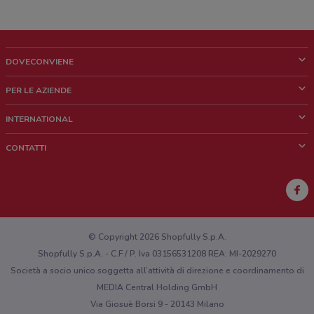
DOVECONVIENE
Cos'è DoveConviene
PER LE AZIENDE
Chi siamo
Cosa facciamo
INTERNATIONAL
News e media
Richieste commerciali e marketing
Brazil
CONTATTI
Lavora con noi
Mexico
Segnalazione punto vendita
France
Segnalazione Volantino
Australia
Hai un malfunzionamento sul web o sull'app?
New Zealand
© Copyright 2026 Shopfully S.p.A.
Shopfully S.p.A. - C.F / P. Iva 03156531208 REA: MI-2029270
Società a socio unico soggetta all’attività di direzione e coordinamento di
MEDIA Central Holding GmbH
Via Giosuè Borsi 9 - 20143 Milano