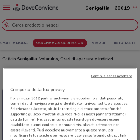
Senigallia - 60019
SPORT E MODA
BANCHE E ASSICURAZIONI
VIAGGI
RISTORANTI
Cofidis Senigallia: Volantino, Orari di apertura e Indirizzi
Continua senza accettare
Ultime offerte del volantino Cofidis
Ci importa della tua privacy
Noi e i nostri
1012
partner archiviamo e accediamo ai dati personali,
come i dati di navigazione gli o identificatori univoci, sul tuo dispositivo.
Selezionando Accetto, abiliti le tecnologie di tracciamento affinché
supportino gli scopi mostrati alla voce "Noi e i nostri partner trattiamo i
dati da fornire". Nel caso in cui queste tecnologie dovessero essere
disabilitate, alcuni contenuti e annunci visualizzati potrebbero non
essere rilevanti. Puoi accedere nuovamente a questo menu per
modificare le tue scelte o per revocare il consenso facendo clic sul link