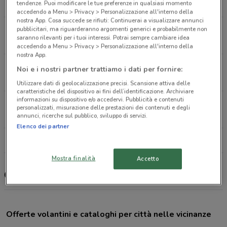
tendenze. Puoi modificare le tue preferenze in qualsiasi momento
1 km
CHIUSO
accedendo a Menu > Privacy > Personalizzazione all'interno della
nostra App. Cosa succede se rifiuti: Continuerai a visualizzare annunci
S.S. Adriatica Senigallia
pubblicitari, ma riguarderanno argomenti generici e probabilmente non
saranno rilevanti per i tuoi interessi. Potrai sempre cambiare idea
5.1 km
CHIUSO
accedendo a Menu > Privacy > Personalizzazione all'interno della
nostra App.
Str. Della Bruciata - Via Adriatica Nord Senigallia
Noi e i nostri partner trattiamo i dati per fornire:
5.1 km
CHIUSO
Utilizzare dati di geolocalizzazione precisi. Scansione attiva delle
caratteristiche del dispositivo ai fini dell’identificazione. Archiviare
informazioni su dispositivo e/o accedervi. Pubblicità e contenuti
Via Corinaldese, 4 Corinaldo
personalizzati, misurazione delle prestazioni dei contenuti e degli
14.6 km
CHIUSO
annunci, ricerche sul pubblico, sviluppo di servizi.
Elenco dei partner
Tutti i negozi Cofidis
Mostra finalità
Accetto
Cofidis, offerte e negozi
Offerte volantini e cataloghi per città nelle vicinanze