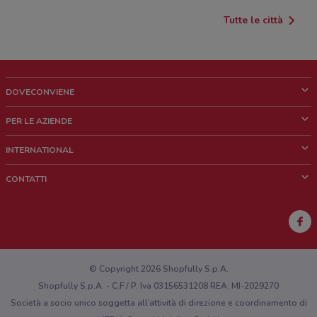
Tutte le città
DOVECONVIENE
Cos'è DoveConviene
PER LE AZIENDE
Chi siamo
Cosa facciamo
INTERNATIONAL
News e media
Richieste commerciali e marketing
Brazil
CONTATTI
Lavora con noi
Mexico
Segnalazione punto vendita
France
Segnalazione Volantino
Australia
Hai un malfunzionamento sul web o sull'app?
New Zealand
© Copyright 2026 Shopfully S.p.A.
Shopfully S.p.A. - C.F / P. Iva 03156531208 REA: MI-2029270
Società a socio unico soggetta all’attività di direzione e coordinamento di