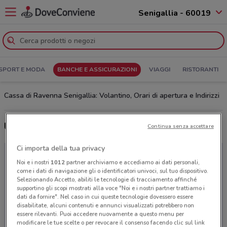
Senigallia - 60019
SPORT E MODA
BANCHE E ASSICURAZIONI
VIAGGI
RISTORANTI
Cassa di Ravenna Senigallia: Volantino, Orari di apertura e Indirizzi
Ultime offerte del volantino Cassa di Ravenna
Continua senza accettare
Ci importa della tua privacy
Noi e i nostri
1012
partner archiviamo e accediamo ai dati personali,
come i dati di navigazione gli o identificatori univoci, sul tuo dispositivo.
Selezionando Accetto, abiliti le tecnologie di tracciamento affinché
supportino gli scopi mostrati alla voce "Noi e i nostri partner trattiamo i
dati da fornire". Nel caso in cui queste tecnologie dovessero essere
disabilitate, alcuni contenuti e annunci visualizzati potrebbero non
essere rilevanti. Puoi accedere nuovamente a questo menu per
modificare le tue scelte o per revocare il consenso facendo clic sul link