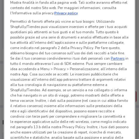
Mostra finalità in fondo alla pagina web. Tali scelte avranno effetto nel
contesto del nostro Sito web. Per maggiori informazioni, consulta
l'Informativa sulla privacy.
Privacy policy
Permettici di fornirti offerte più vicine ai tuoi bisogni: Utilizzando
Ci dispiace, al momento non abbiamo pubblicato
Shopfully/Tiendeo puoi visualizzare inserzioni e offerte per i tuoi acquisti
volantini nella tua zona. Riprova più tardi.
quotidiani più attinenti ai tuoi gusti e al tuo mondo. Tutto questo è
possibile grazie ad una serie di strumenti e analisi effettuate in base alle
tue attività all'interno dell'applicazione e sulle piattaforme collegate,
come indicato nel paragrafo 2 della Privacy Policy. Per fare questo,
abbiamo bisogno del tuo consenso sull'uso dei dati raccolti a tale fine.
Se dai il tuo consenso condivideremo i tuoi dati personali con
Partners
in
tutto il mondo attraverso l’uso di SDK esterne. Puoi sempre cambiare
Porta DoveConviene sempre con te!
idea accedendo a Menu > Privacy > Personalizzazione, all’interno della
nostra App. Cosa succede se accetti: Le inserzioni pubblicitarie che
Puoi trovare le migliori offerte dei negozi vicino a te,
visualizzerai all'interno dell’app potranno trattare di argomenti relativi
salvarle e creare la tua lista del risparmio, comodamente
dal tuo cellulare.
alla tua cronologia di navigazione su piattaforme esterne a
Shopfully/Tiendeo. Ad esempio, se un servizio a noi collegato ci informa
che hai navigato in un sito di viaggi, potremo mostrarti delle offerte a
SCARICA L’APP
tema vacanze. Inoltre, i dati sulla posizione (nel caso in cui abbia fornito
il relativo consenso) insieme alle informazioni sulle prestazioni della
rete e agli identificativi del dispositivo, possono essere raccolte e
condivisi con terze parti per comprendere e migliorare la connettività e
Negozi Cassa di Ravenna a Senigallia
le esperienze applicative sulle delle reti wireless, come meglio indicato
nel paragrafo 13.b della nostra Privacy Policy. Inoltre, i tuoi dati possono
anche essere utilizzati per la creazione di report, ricerche di mercato,
scientifiche e statistiche, analisi basate sulla posizione e analisi delle