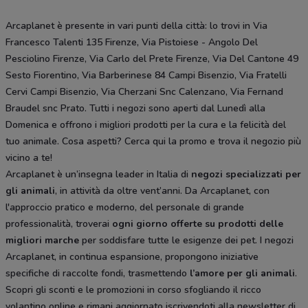
Arcaplanet è presente in vari punti della città: lo trovi in Via
Francesco Talenti 135 Firenze, Via Pistoiese - Angolo Del
Pesciolino Firenze, Via Carlo del Prete Firenze, Via Del Cantone 49
Sesto Fiorentino, Via Barberinese 84 Campi Bisenzio, Via Fratelli
Cervi Campi Bisenzio, Via Cherzani Snc Calenzano, Via Fernand
Braudel snc Prato. Tutti i negozi sono aperti dal Lunedì alla
Domenica e offrono i migliori prodotti per la cura e la felicità del
tuo animale. Cosa aspetti? Cerca qui la promo e trova il negozio più
vicino a te!
Arcaplanet è un’insegna leader in Italia di
negozi specializzati per
gli animali
, in attività da oltre vent’anni. Da Arcaplanet, con
l'approccio pratico e moderno, del personale di grande
professionalità, troverai
ogni giorno offerte su prodotti delle
migliori marche
per soddisfare tutte le esigenze dei pet. I negozi
Arcaplanet, in continua espansione, propongono iniziative
specifiche di raccolte fondi, trasmettendo
l’amore per gli animali
.
Scopri gli sconti e le promozioni in corso sfogliando il ricco
volantino online e rimani aggiornato iscrivendoti alla newsletter di