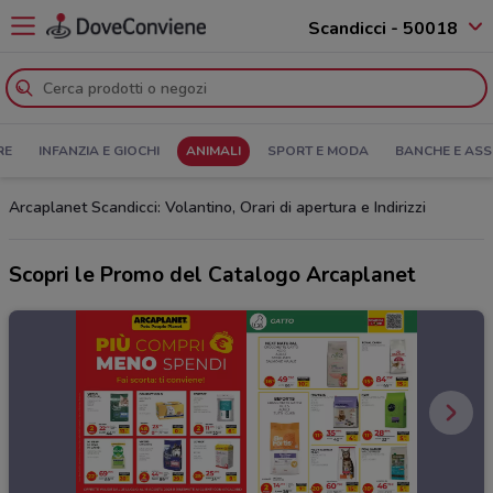
Scandicci - 50018
RE
INFANZIA E GIOCHI
ANIMALI
SPORT E MODA
BANCHE E ASS
Arcaplanet Scandicci: Volantino, Orari di apertura e Indirizzi
Scopri le Promo del Catalogo Arcaplanet