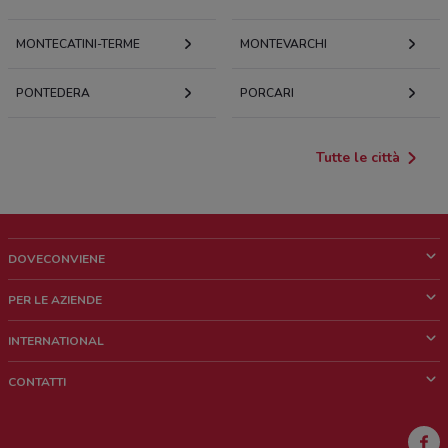
MONTECATINI-TERME
MONTEVARCHI
PONTEDERA
PORCARI
Tutte le città
DOVECONVIENE
Cos'è DoveConviene
PER LE AZIENDE
Chi siamo
Cosa facciamo
INTERNATIONAL
News e media
Richieste commerciali e marketing
Brazil
CONTATTI
Lavora con noi
Mexico
Segnalazione punto vendita
France
Segnalazione Volantino