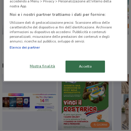
accedendo a Menu > Privacy > Personalizzazione all'interno della
nostra App.
Noi e i nostri partner trattiamo i dati per fornire:
Utilizzare dati di geolocalizzazione precisi. Scansione attiva delle
caratteristiche del dispositivo ai fini dell’identificazione. Archiviare
-1 GIORNO
informazioni su dispositivo e/o accedervi. Pubblicità e contenuti
personalizzati, misurazione delle prestazioni dei contenuti e degli
Unieuro
Comet
Conad
annunci, ricerche sul pubblico, sviluppo di servizi.
Elenco dei partner
Nuovi prodotti da provare
Mostra finalità
Accetto
-5 GIORNI