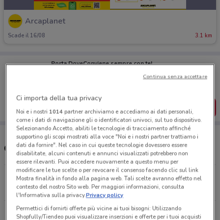
Arcaplanet
Scade il 16/08
3.1 km
Porta DoveConviene sempre con te!
Puoi trovare le migliori offerte dei negozi vicino a te,
Continua senza accettare
salvarle e creare la tua lista del risparmio, comodamente
dal tuo cellulare.
Ci importa della tua privacy
SCARICA L’APP
Noi e i nostri
1014
partner archiviamo e accediamo ai dati personali,
come i dati di navigazione gli o identificatori univoci, sul tuo dispositivo.
Selezionando Accetto, abiliti le tecnologie di tracciamento affinché
supportino gli scopi mostrati alla voce "Noi e i nostri partner trattiamo i
dati da fornire". Nel caso in cui queste tecnologie dovessero essere
Orari e Negozi Arcaplanet
disabilitate, alcuni contenuti e annunci visualizzati potrebbero non
essere rilevanti. Puoi accedere nuovamente a questo menu per
modificare le tue scelte o per revocare il consenso facendo clic sul link
Via Francesco Talenti, 135 Firenze
Mostra finalità in fondo alla pagina web. Tali scelte avranno effetto nel
contesto del nostro Sito web. Per maggiori informazioni, consulta
3.1 km
CHIUSO
l'Informativa sulla privacy.
Privacy policy
Permettici di fornirti offerte più vicine ai tuoi bisogni: Utilizzando
Via Pistoiese - Angolo Del Pesciolino Firenze
Shopfully/Tiendeo puoi visualizzare inserzioni e offerte per i tuoi acquisti