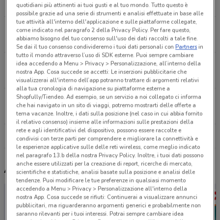
4.5 km
CHIUSO
quotidiani più attinenti ai tuoi gusti e al tuo mondo. Tutto questo è
possibile grazie ad una serie di strumenti e analisi effettuate in base alle
tue attività all'interno dell'applicazione e sulle piattaforme collegate,
Via Carlo del Prete Firenze
come indicato nel paragrafo 2 della Privacy Policy. Per fare questo,
abbiamo bisogno del tuo consenso sull'uso dei dati raccolti a tale fine.
5.9 km
CHIUSO
Se dai il tuo consenso condivideremo i tuoi dati personali con
Partners
in
tutto il mondo attraverso l’uso di SDK esterne. Puoi sempre cambiare
idea accedendo a Menu > Privacy > Personalizzazione, all’interno della
Via Del Cantone, 49 Sesto Fiorentino
nostra App. Cosa succede se accetti: Le inserzioni pubblicitarie che
6 km
CHIUSO
visualizzerai all'interno dell’app potranno trattare di argomenti relativi
alla tua cronologia di navigazione su piattaforme esterne a
Shopfully/Tiendeo. Ad esempio, se un servizio a noi collegato ci informa
Via Barberinese, 84 Campi Bisenzio
che hai navigato in un sito di viaggi, potremo mostrarti delle offerte a
9.5 km
CHIUSO
tema vacanze. Inoltre, i dati sulla posizione (nel caso in cui abbia fornito
il relativo consenso) insieme alle informazioni sulle prestazioni della
rete e agli identificativi del dispositivo, possono essere raccolte e
Tutti i negozi Arcaplanet
condivisi con terze parti per comprendere e migliorare la connettività e
le esperienze applicative sulle delle reti wireless, come meglio indicato
nel paragrafo 13.b della nostra Privacy Policy. Inoltre, i tuoi dati possono
anche essere utilizzati per la creazione di report, ricerche di mercato,
Altri volantini nelle vicinanze
scientifiche e statistiche, analisi basate sulla posizione e analisi delle
tendenze. Puoi modificare le tue preferenze in qualsiasi momento
accedendo a Menu > Privacy > Personalizzazione all'interno della
nostra App. Cosa succede se rifiuti: Continuerai a visualizzare annunci
pubblicitari, ma riguarderanno argomenti generici e probabilmente non
saranno rilevanti per i tuoi interessi. Potrai sempre cambiare idea