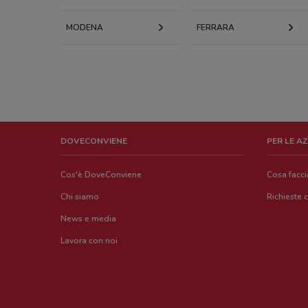
MODENA
FERRARA
DOVECONVIENE
PER LE A
Cos'è DoveConviene
Cosa facc
Chi siamo
Richieste 
News e media
Lavora con noi