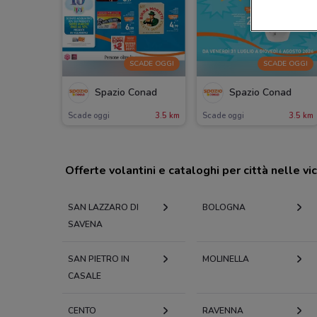
SCADE OGGI
SCADE OGGI
Spazio Conad
Spazio Conad
Scade oggi
3.5 km
Scade oggi
3.5 km
Offerte volantini e cataloghi per città nelle vi
SAN LAZZARO DI
BOLOGNA
SAVENA
SAN PIETRO IN
MOLINELLA
CASALE
CENTO
RAVENNA