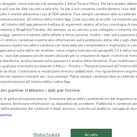
collegate, come indicato nel paragrafo 2 della Privacy Policy. Per fare questo, abbi
Spa
 sull'uso dei dati raccolti a tale fine. Se dai il tuo consenso condivideremo i tuoi dati
tutto il mondo attraverso l’uso di SDK esterne. Puoi sempre cambiare idea accedend
rsonalizzazione, all’interno della nostra App. Cosa succede se accetti: Le inserzioni pu
Spa
i all'interno dell’app potranno trattare di argomenti relativi alla tua cronologia di na
del 
esterne a Shopfully/Tiendeo. Ad esempio, se un servizio a noi collegato ci informa ch
i viaggi, potremo mostrarti delle offerte a tema vacanze. Inoltre, i dati sulla posizione 
dichi
o il relativo consenso) insieme alle informazioni sulle prestazioni della rete e agli ident
spaz
 possono essere raccolte e condivisi con terze parti per comprendere e migliorare la conn
pplicative sulle delle reti wireless, come meglio indicato nel paragrafo 13.b della no
conse
re, i tuoi dati possono anche essere utilizzati per la creazione di report, ricerche di mer
anche
 e statistiche, analisi basate sulla posizione e analisi delle tendenze. Puoi modificare l
in qualsiasi momento accedendo a Menu > Privacy > Personalizzazione all'interno del
 se rifiuti: Continuerai a visualizzare annunci pubblicitari, ma riguarderanno argome
Il v
te non saranno rilevanti per i tuoi interessi. Potrai sempre cambiare idea accedendo
3.5 km
Esse
rsonalizzazione all'interno della nostra App.
comun
stri partner trattiamo i dati per fornire:
parti
ti di geolocalizzazione precisi. Scansione attiva delle caratteristiche del dispositivo ai 
consu
icazione. Archiviare informazioni su dispositivo e/o accedervi. Pubblicità e contenuti per
delle prestazioni dei contenuti e degli annunci, ricerche sul pubblico, sviluppo di servi
In c
partner
nuov
punta
Che s
Mostra finalità
Accetto