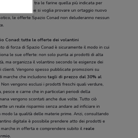
ale, che si cerchi tra le farine quella più indicata per
icetta antica o che si voglia provare un ortaggio nuovo
sotico, le offerte Spazio Conad non deluderanno nessun
te.
io Conad: tutte le offerte dei volantini
nto di forza di Spazio Conad è sicuramente il modo in cui
iona le sue offerte: non solo punta ai prodotti di alta
tà, ma organizza il volantino secondo le esigenze dei
i clienti. Vengono spesso pubblicate promozioni su
di marche che includono
tagli di prezzo dal 30% al
. Non vengono esclusi i prodotti freschi quali verdure,
a, pesce e carne che in particolari periodi della
mana vengono scontati anche due volte. Tutto ciò
tte un reale risparmio senza andare ad inficiare in
 modo la qualità delle materie prime. Anzi, consultando
lantino digitale è possibile prendere atto dei prodotti e
 marche in offerta e comprendere subito il
reale
armio
.