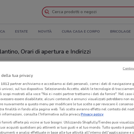
ICA
ESTATE
NOVITÀ
CURA CASA E CORPO
BRICOLAGE
tino, Orari di apertura e Indirizzi
 Savena
Negozi Spazio Conad a San Lazzaro di Savena
Contin
 della tua privacy
Neg
nad
i
1012
partner archiviamo e accediamo ai dati personali, come i dati di navigazione g
Sa
ri univoci, sul tuo dispositivo. Selezionando Accetto, abiliti le tecnologie di tracciame
li scopi mostrati alla voce "Noi e i nostri partner trattiamo i dati da fornire". Nel caso 
ovessero essere disabilitate, alcuni contenuti e annunci visualizzati potrebbero non ess
re nuovamente a questo menu per modificare le tue scelte o per revocare il consenso
tra finalità in fondo alla pagina web. Tali scelte avranno effetto nel contesto del nost
 informazioni, consulta l'Informativa sulla privacy.
Privacy policy
i fornirti offerte più vicine ai tuoi bisogni: Utilizzando Shopfully/Tiendeo puoi visualizz
i tuoi acquisti quotidiani più attinenti ai tuoi gusti e al tuo mondo. Tutto questo è possi
 strumenti e analisi effettuate in base alle tue attività all'interno dell'applicazione e 