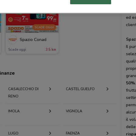
natur
una r
ed e
clien
SCADE OGGI
Spaz
Spazio Conad
Il pu
Scade oggi
3.5 km
selez
quali
propr
cinanze
gran
50%
CASALECCHIO DI
CASTEL GUELFO
frutt
RENO
setti
perme
IMOLA
VIGNOLA
alcun
il vo
delle
LUGO
FAENZA
risp