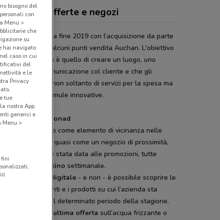
amo bisogno del
zio Conad, offerte e negozi
 personali con
o a Menu >
bblicitarie che
zio Conad
nasce a fine 2019 con l’acquisizione da parte
vigazione su
gruppo
Conad
di alcuni punti vendita Auchan. L'obiettivo
e hai navigato
(nel caso in cui
arato dell’azienda è quello di creare un luogo,
uno
ificativi del
io
appunto, di comunicazione col cliente e che gli
ettività e le
stra Privacy
nta di usufruire non soltanto di servizi per la spesa ma
cato,
 di nuovi con formule innovative.
e tue
la nostra App.
nti generici e
olantino Spazio Conad
 a Menu >
ndo stato pensato come elemento di vicinanza nelle
ità in cui opera, quasi come un negozio di prossimità,
colare rilevanza è stata data alle promozioni, tutte
fini
ltabili nel
volantino
settimanale.
sonalizzati,
zi.
iascun
volantino digitale
- e non - è possibile scoprire le
e offerte
, gli sconti e i prodotti su cui l’azienda sta
ndo di più in quel determinato periodo della stagione.
i voglia trovare l’
ultima offerta
sull’acqua frizzante o