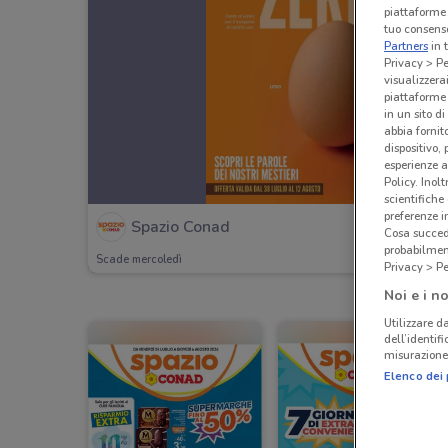
piattaforme 
tuo consenso
Partners
in 
Privacy > Pe
visualizzera
piattaforme 
in un sito d
abbia fornit
dispositivo,
esperienze a
Policy. Inolt
scientifiche
preferenze 
Spazio Conad
Cosa succede
probabilmen
Scade mercoledì
Privacy > Pe
Noi e i no
Utilizzare da
dell’identif
misurazione 
Elenco dei 