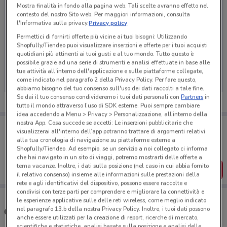
Mostra finalità in fondo alla pagina web. Tali scelte avranno effetto nel
contesto del nostro Sito web. Per maggiori informazioni, consulta
l'Informativa sulla privacy.
Privacy policy
Permettici di fornirti offerte più vicine ai tuoi bisogni: Utilizzando
Shopfully/Tiendeo puoi visualizzare inserzioni e offerte per i tuoi acquisti
Ci dispiace, al momento non abbiamo pubblicato
quotidiani più attinenti ai tuoi gusti e al tuo mondo. Tutto questo è
possibile grazie ad una serie di strumenti e analisi effettuate in base alle
volantini nella tua zona. Riprova più tardi.
tue attività all'interno dell'applicazione e sulle piattaforme collegate,
come indicato nel paragrafo 2 della Privacy Policy. Per fare questo,
abbiamo bisogno del tuo consenso sull'uso dei dati raccolti a tale fine.
Se dai il tuo consenso condivideremo i tuoi dati personali con
Partners
in
tutto il mondo attraverso l’uso di SDK esterne. Puoi sempre cambiare
idea accedendo a Menu > Privacy > Personalizzazione, all’interno della
nostra App. Cosa succede se accetti: Le inserzioni pubblicitarie che
Porta DoveConviene sempre con te!
visualizzerai all'interno dell’app potranno trattare di argomenti relativi
Puoi trovare le migliori offerte dei negozi vicino a te,
alla tua cronologia di navigazione su piattaforme esterne a
salvarle e creare la tua lista del risparmio, comodamente
Shopfully/Tiendeo. Ad esempio, se un servizio a noi collegato ci informa
dal tuo cellulare.
che hai navigato in un sito di viaggi, potremo mostrarti delle offerte a
tema vacanze. Inoltre, i dati sulla posizione (nel caso in cui abbia fornito
SCARICA L’APP
il relativo consenso) insieme alle informazioni sulle prestazioni della
rete e agli identificativi del dispositivo, possono essere raccolte e
condivisi con terze parti per comprendere e migliorare la connettività e
le esperienze applicative sulle delle reti wireless, come meglio indicato
nel paragrafo 13.b della nostra Privacy Policy. Inoltre, i tuoi dati possono
Concessionari Pneusmarket nelle vicinanze
anche essere utilizzati per la creazione di report, ricerche di mercato,
scientifiche e statistiche, analisi basate sulla posizione e analisi delle