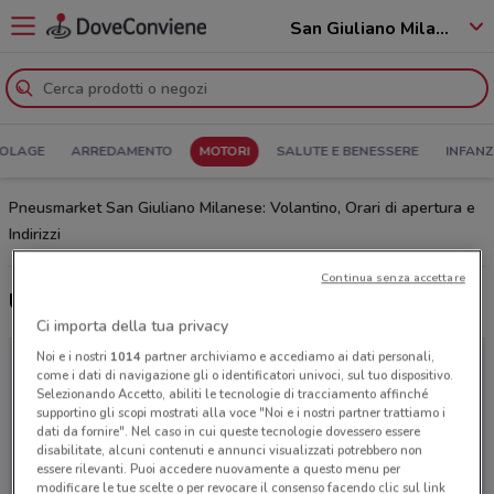
San Giuliano Milanese - 20098
COLAGE
ARREDAMENTO
MOTORI
SALUTE E BENESSERE
INFANZ
Pneusmarket San Giuliano Milanese: Volantino, Orari di apertura e
Indirizzi
Continua senza accettare
Ultime offerte del volantino Pneusmarket
Ci importa della tua privacy
Noi e i nostri
1014
partner archiviamo e accediamo ai dati personali,
come i dati di navigazione gli o identificatori univoci, sul tuo dispositivo.
Selezionando Accetto, abiliti le tecnologie di tracciamento affinché
supportino gli scopi mostrati alla voce "Noi e i nostri partner trattiamo i
dati da fornire". Nel caso in cui queste tecnologie dovessero essere
disabilitate, alcuni contenuti e annunci visualizzati potrebbero non
essere rilevanti. Puoi accedere nuovamente a questo menu per
modificare le tue scelte o per revocare il consenso facendo clic sul link