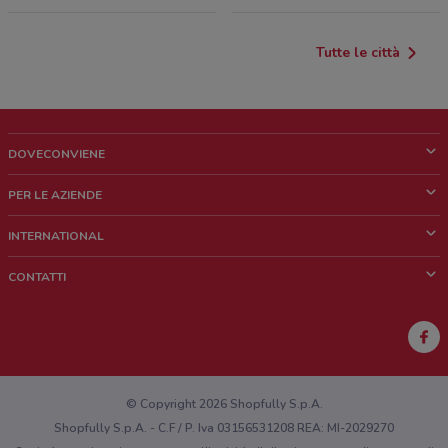
Tutte le città
DOVECONVIENE
Cos'è DoveConviene
PER LE AZIENDE
Chi siamo
Cosa facciamo
INTERNATIONAL
News e media
Richieste commerciali e marketing
Brazil
CONTATTI
Lavora con noi
Mexico
Segnalazione punto vendita
France
Segnalazione Volantino
Australia
Hai un malfunzionamento sul web o sull'app?
New Zealand
© Copyright 2026 Shopfully S.p.A.
Shopfully S.p.A. - C.F / P. Iva 03156531208 REA: MI-2029270