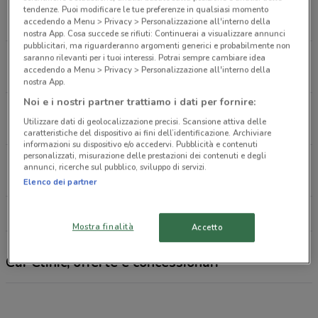
Via G.B. Cassinis, 33 Milano
tendenze. Puoi modificare le tue preferenze in qualsiasi momento
accedendo a Menu > Privacy > Personalizzazione all'interno della
5.8 km
APERTO
nostra App. Cosa succede se rifiuti: Continuerai a visualizzare annunci
pubblicitari, ma riguarderanno argomenti generici e probabilmente non
Via Giacomo Antonini, 29 Milano
saranno rilevanti per i tuoi interessi. Potrai sempre cambiare idea
accedendo a Menu > Privacy > Personalizzazione all'interno della
8.5 km
APERTO
nostra App.
Noi e i nostri partner trattiamo i dati per fornire:
Viale Toscana, 29 Rozzano
Utilizzare dati di geolocalizzazione precisi. Scansione attiva delle
9.3 km
APERTO
caratteristiche del dispositivo ai fini dell’identificazione. Archiviare
informazioni su dispositivo e/o accedervi. Pubblicità e contenuti
personalizzati, misurazione delle prestazioni dei contenuti e degli
Via Console Flaminio, 1 Milano
annunci, ricerche sul pubblico, sviluppo di servizi.
9.8 km
APERTO
Elenco dei partner
Tutti i negozi Car Clinic
Mostra finalità
Accetto
Car Clinic, offerte e concessionari