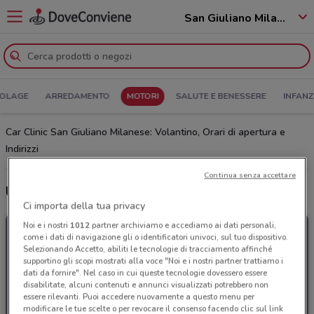
San Giuliano Milanese - 20098
COLAGE
ARREDAMENTO
MOTORI
SALUTE E BENESSERE
INFANZ
Car Clinic San Giuliano Milanese: Volantino, Orari di apertura e
Indirizzi
Continua senza accettare
Ultime offerte del volantino Car Clinic
Ci importa della tua privacy
Noi e i nostri
1012
partner archiviamo e accediamo ai dati personali,
come i dati di navigazione gli o identificatori univoci, sul tuo dispositivo.
Selezionando Accetto, abiliti le tecnologie di tracciamento affinché
supportino gli scopi mostrati alla voce "Noi e i nostri partner trattiamo i
dati da fornire". Nel caso in cui queste tecnologie dovessero essere
disabilitate, alcuni contenuti e annunci visualizzati potrebbero non
essere rilevanti. Puoi accedere nuovamente a questo menu per
modificare le tue scelte o per revocare il consenso facendo clic sul link