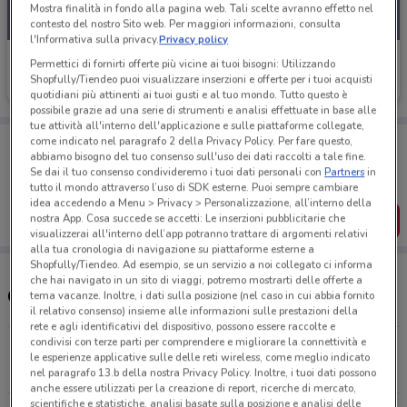
Mostra finalità in fondo alla pagina web. Tali scelte avranno effetto nel
contesto del nostro Sito web. Per maggiori informazioni, consulta
l'Informativa sulla privacy.
Privacy policy
Car Clinic
Permettici di fornirti offerte più vicine ai tuoi bisogni: Utilizzando
Shopfully/Tiendeo puoi visualizzare inserzioni e offerte per i tuoi acquisti
Scade il 03/02
4.9 km
quotidiani più attinenti ai tuoi gusti e al tuo mondo. Tutto questo è
possibile grazie ad una serie di strumenti e analisi effettuate in base alle
tue attività all'interno dell'applicazione e sulle piattaforme collegate,
Porta DoveConviene sempre con te!
come indicato nel paragrafo 2 della Privacy Policy. Per fare questo,
abbiamo bisogno del tuo consenso sull'uso dei dati raccolti a tale fine.
Puoi trovare le migliori offerte dei negozi vicino a te,
Se dai il tuo consenso condivideremo i tuoi dati personali con
Partners
in
salvarle e creare la tua lista del risparmio, comodamente
dal tuo cellulare.
tutto il mondo attraverso l’uso di SDK esterne. Puoi sempre cambiare
idea accedendo a Menu > Privacy > Personalizzazione, all’interno della
nostra App. Cosa succede se accetti: Le inserzioni pubblicitarie che
SCARICA L’APP
visualizzerai all'interno dell’app potranno trattare di argomenti relativi
alla tua cronologia di navigazione su piattaforme esterne a
Shopfully/Tiendeo. Ad esempio, se un servizio a noi collegato ci informa
che hai navigato in un sito di viaggi, potremo mostrarti delle offerte a
Concessionari Car Clinic nelle vicinanze
tema vacanze. Inoltre, i dati sulla posizione (nel caso in cui abbia fornito
il relativo consenso) insieme alle informazioni sulle prestazioni della
rete e agli identificativi del dispositivo, possono essere raccolte e
condivisi con terze parti per comprendere e migliorare la connettività e
Via Emilia, 49 Melegnano
le esperienze applicative sulle delle reti wireless, come meglio indicato
4.9 km
APERTO
nel paragrafo 13.b della nostra Privacy Policy. Inoltre, i tuoi dati possono
anche essere utilizzati per la creazione di report, ricerche di mercato,
scientifiche e statistiche, analisi basate sulla posizione e analisi delle