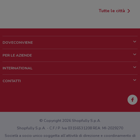
Tutte le città
DOVECONVIENE
Cos'è DoveConviene
PER LE AZIENDE
Chi siamo
Cosa facciamo
INTERNATIONAL
News e media
Richieste commerciali e marketing
Brazil
CONTATTI
Lavora con noi
Mexico
Segnalazione punto vendita
France
Segnalazione Volantino
Australia
Hai un malfunzionamento sul web o sull'app?
New Zealand
© Copyright 2026 Shopfully S.p.A.
Shopfully S.p.A. - C.F / P. Iva 03156531208 REA: MI-2029270
Società a socio unico soggetta all’attività di direzione e coordinamento di