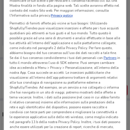
modificare le tue scelte o per revocare il consenso facendo clic sul link
Mostra finalità in fondo alla pagina web. Tali scelte avranno effetto nel
contesto del nostro Sito web. Per maggiori informazioni, consulta
l'Informativa sulla privacy.
Privacy policy
Ci dispiace, al momento non abbiamo pubblicato
Permettici di fornirti offerte più vicine ai tuoi bisogni: Utilizzando
Shopfully/Tiendeo puoi visualizzare inserzioni e offerte per i tuoi acquisti
volantini nella tua zona. Riprova più tardi.
quotidiani più attinenti ai tuoi gusti e al tuo mondo. Tutto questo è
possibile grazie ad una serie di strumenti e analisi effettuate in base alle
tue attività all'interno dell'applicazione e sulle piattaforme collegate,
come indicato nel paragrafo 2 della Privacy Policy. Per fare questo,
abbiamo bisogno del tuo consenso sull'uso dei dati raccolti a tale fine.
Se dai il tuo consenso condivideremo i tuoi dati personali con
Partners
in
tutto il mondo attraverso l’uso di SDK esterne. Puoi sempre cambiare
Porta DoveConviene sempre con te!
idea accedendo a Menu > Privacy > Personalizzazione, all’interno della
Puoi trovare le migliori offerte dei negozi vicino a te,
nostra App. Cosa succede se accetti: Le inserzioni pubblicitarie che
salvarle e creare la tua lista del risparmio, comodamente
visualizzerai all'interno dell’app potranno trattare di argomenti relativi
dal tuo cellulare.
alla tua cronologia di navigazione su piattaforme esterne a
Shopfully/Tiendeo. Ad esempio, se un servizio a noi collegato ci informa
SCARICA L’APP
che hai navigato in un sito di viaggi, potremo mostrarti delle offerte a
tema vacanze. Inoltre, i dati sulla posizione (nel caso in cui abbia fornito
il relativo consenso) insieme alle informazioni sulle prestazioni della
rete e agli identificativi del dispositivo, possono essere raccolte e
condivisi con terze parti per comprendere e migliorare la connettività e
Negozi Eni a Salerno
le esperienze applicative sulle delle reti wireless, come meglio indicato
nel paragrafo 13.b della nostra Privacy Policy. Inoltre, i tuoi dati possono
anche essere utilizzati per la creazione di report, ricerche di mercato,