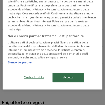
Via Irno Salerno
scientifiche e statistiche, analisi basate sulla posizione e analisi delle
tendenze. Puoi modificare le tue preferenze in qualsiasi momento
1.2 km
accedendo a Menu > Privacy > Personalizzazione all'interno della
nostra App. Cosa succede se rifiuti: Continuerai a visualizzare annunci
pubblicitari, ma riguarderanno argomenti generici e probabilmente non
Via Medaglie D'oro Salerno
saranno rilevanti per i tuoi interessi. Potrai sempre cambiare idea
3.4 km
accedendo a Menu > Privacy > Personalizzazione all'interno della
nostra App.
Mercatello Salerno
Noi e i nostri partner trattiamo i dati per fornire:
3.6 km
Utilizzare dati di geolocalizzazione precisi. Scansione attiva delle
caratteristiche del dispositivo ai fini dell’identificazione. Archiviare
informazioni su dispositivo e/o accedervi. Pubblicità e contenuti
Nuova Canale Cava De' Tirreni
personalizzati, misurazione delle prestazioni dei contenuti e degli
annunci, ricerche sul pubblico, sviluppo di servizi.
5.3 km
Elenco dei partner
Ss 88 Km 6+506 Baronissi
5.4 km
Mostra finalità
Accetto
Tutti i negozi Eni
Eni, offerte e negozi