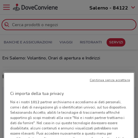
Salerno - 84122
BANCHE E ASSICURAZIONI
VIAGGI
RISTORANTI
SERVIZI
Eni Salerno: Volantino, Orari di apertura e Indirizzi
Ultime offerte del volantino Eni
Continua senza accettare
Ci importa della tua privacy
Noi e i nostri
1012
partner archiviamo e accediamo ai dati personali,
come i dati di navigazione gli o identificatori univoci, sul tuo dispositivo.
Selezionando Accetto, abiliti le tecnologie di tracciamento affinché
supportino gli scopi mostrati alla voce "Noi e i nostri partner trattiamo i
dati da fornire". Nel caso in cui queste tecnologie dovessero essere
disabilitate, alcuni contenuti e annunci visualizzati potrebbero non
essere rilevanti. Puoi accedere nuovamente a questo menu per