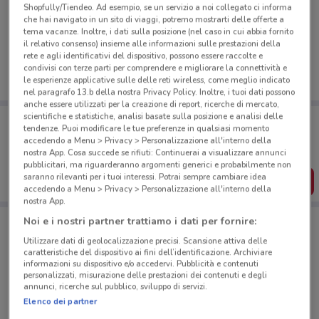
Shopfully/Tiendeo. Ad esempio, se un servizio a noi collegato ci informa
Ci dispiace, al momento non abbiamo pubblicato
che hai navigato in un sito di viaggi, potremo mostrarti delle offerte a
tema vacanze. Inoltre, i dati sulla posizione (nel caso in cui abbia fornito
volantini nella tua zona. Riprova più tardi.
il relativo consenso) insieme alle informazioni sulle prestazioni della
rete e agli identificativi del dispositivo, possono essere raccolte e
condivisi con terze parti per comprendere e migliorare la connettività e
le esperienze applicative sulle delle reti wireless, come meglio indicato
nel paragrafo 13.b della nostra Privacy Policy. Inoltre, i tuoi dati possono
anche essere utilizzati per la creazione di report, ricerche di mercato,
scientifiche e statistiche, analisi basate sulla posizione e analisi delle
Porta DoveConviene sempre con te!
tendenze. Puoi modificare le tue preferenze in qualsiasi momento
Puoi trovare le migliori offerte dei negozi vicino a te,
accedendo a Menu > Privacy > Personalizzazione all'interno della
salvarle e creare la tua lista del risparmio, comodamente
nostra App. Cosa succede se rifiuti: Continuerai a visualizzare annunci
dal tuo cellulare.
pubblicitari, ma riguarderanno argomenti generici e probabilmente non
saranno rilevanti per i tuoi interessi. Potrai sempre cambiare idea
SCARICA L’APP
accedendo a Menu > Privacy > Personalizzazione all'interno della
nostra App.
Noi e i nostri partner trattiamo i dati per fornire:
Negozi Eni a Salerno
Utilizzare dati di geolocalizzazione precisi. Scansione attiva delle
caratteristiche del dispositivo ai fini dell’identificazione. Archiviare
informazioni su dispositivo e/o accedervi. Pubblicità e contenuti
personalizzati, misurazione delle prestazioni dei contenuti e degli
annunci, ricerche sul pubblico, sviluppo di servizi.
Elenco dei partner