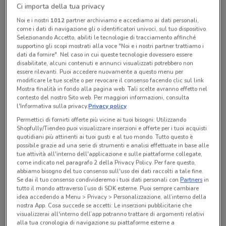
Ci importa della tua privacy
Chiama il negozio
Noi e i nostri
1012
partner archiviamo e accediamo ai dati personali,
come i dati di navigazione gli o identificatori univoci, sul tuo dispositivo.
Lunedì
Martedì
Mercoledì
Giovedì
n.d.
n.d.
n.d.
n.d.
Selezionando Accetto, abiliti le tecnologie di tracciamento affinché
Venerdì
n.d.
supportino gli scopi mostrati alla voce "Noi e i nostri partner trattiamo i
Sabato
Domenica
n.d.
n.d.
dati da fornire". Nel caso in cui queste tecnologie dovessero essere
800 900700
disabilitate, alcuni contenuti e annunci visualizzati potrebbero non
essere rilevanti. Puoi accedere nuovamente a questo menu per
modificare le tue scelte o per revocare il consenso facendo clic sul link
Mostra finalità in fondo alla pagina web. Tali scelte avranno effetto nel
contesto del nostro Sito web. Per maggiori informazioni, consulta
Tutte le promozioni di questo negozio
l'Informativa sulla privacy.
Privacy policy
Permettici di fornirti offerte più vicine ai tuoi bisogni: Utilizzando
Shopfully/Tiendeo puoi visualizzare inserzioni e offerte per i tuoi acquisti
quotidiani più attinenti ai tuoi gusti e al tuo mondo. Tutto questo è
possibile grazie ad una serie di strumenti e analisi effettuate in base alle
tue attività all'interno dell'applicazione e sulle piattaforme collegate,
come indicato nel paragrafo 2 della Privacy Policy. Per fare questo,
abbiamo bisogno del tuo consenso sull'uso dei dati raccolti a tale fine.
Se dai il tuo consenso condivideremo i tuoi dati personali con
Partners
in
tutto il mondo attraverso l’uso di SDK esterne. Puoi sempre cambiare
idea accedendo a Menu > Privacy > Personalizzazione, all’interno della
nostra App. Cosa succede se accetti: Le inserzioni pubblicitarie che
visualizzerai all'interno dell’app potranno trattare di argomenti relativi
alla tua cronologia di navigazione su piattaforme esterne a