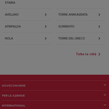
STABIA
AVELLINO
TORRE ANNUNZIATA
ATRIPALDA
SORRENTO
NOLA
TORRE DEL GRECO
Tutte le città
DOVECONVIENE
Cos'è DoveConviene
PER LE AZIENDE
Chi siamo
Cosa facciamo
INTERNATIONAL