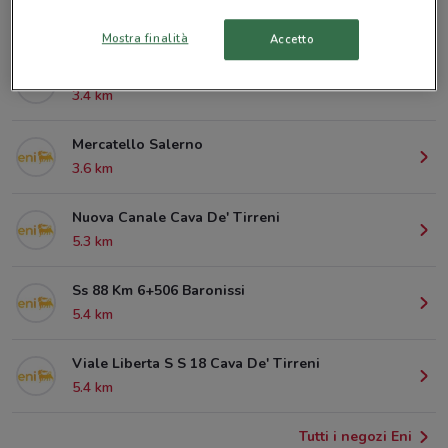
© MapTiler
© OpenStreetMap contributors
Mostra finalità
Accetto
Via Medaglie D'oro Salerno
3.4 km
Mercatello Salerno
3.6 km
Nuova Canale Cava De' Tirreni
5.3 km
Ss 88 Km 6+506 Baronissi
5.4 km
Viale Liberta S S 18 Cava De' Tirreni
5.4 km
Tutti i negozi Eni