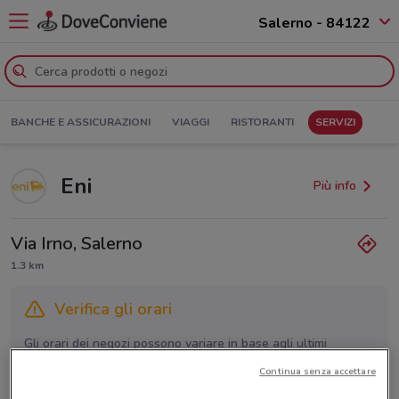
Salerno - 84122
BANCHE E ASSICURAZIONI
VIAGGI
RISTORANTI
SERVIZI
Eni
Più info
Via Irno, Salerno
1.3 km
Verifica gli orari
Gli orari dei negozi possono variare in base agli ultimi
provvedimenti regionali o nazionali. Verifica l’accuratezza
Continua senza accettare
chiamando il negozio.