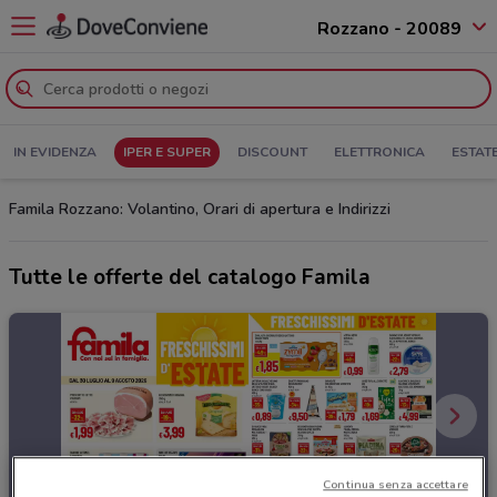
Rozzano - 20089
IN EVIDENZA
IPER E SUPER
DISCOUNT
ELETTRONICA
ESTAT
Famila Rozzano: Volantino, Orari di apertura e Indirizzi
Tutte le offerte del catalogo Famila
Continua senza accettare