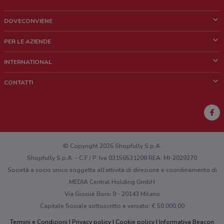
DOVECONVIENE
Cos'è DoveConviene
PER LE AZIENDE
Chi siamo
Cosa facciamo
INTERNATIONAL
News e media
Richieste commerciali e marketing
Brazil
CONTATTI
Lavora con noi
Mexico
Segnalazione punto vendita
France
Segnalazione Volantino
Australia
Hai un malfunzionamento sul web o sull'app?
New Zealand
© Copyright 2026 Shopfully S.p.A.
Shopfully S.p.A. - C.F / P. Iva 03156531208 REA: MI-2029270
Società a socio unico soggetta all’attività di direzione e coordinamento di
MEDIA Central Holding GmbH
Via Giosuè Borsi 9 - 20143 Milano
Capitale Sociale sottoscritto e versato: € 50.000,00
Termini e Condizioni
Privacy policy
Cookie policy
Informativa Beacon