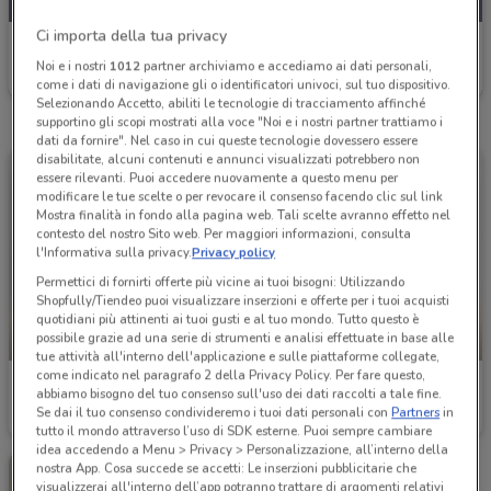
Ci importa della tua privacy
Famila
Noi e i nostri
1012
partner archiviamo e accediamo ai dati personali,
Scade domenica
21.7 km
come i dati di navigazione gli o identificatori univoci, sul tuo dispositivo.
Selezionando Accetto, abiliti le tecnologie di tracciamento affinché
supportino gli scopi mostrati alla voce "Noi e i nostri partner trattiamo i
dati da fornire". Nel caso in cui queste tecnologie dovessero essere
disabilitate, alcuni contenuti e annunci visualizzati potrebbero non
essere rilevanti. Puoi accedere nuovamente a questo menu per
modificare le tue scelte o per revocare il consenso facendo clic sul link
Mostra finalità in fondo alla pagina web. Tali scelte avranno effetto nel
contesto del nostro Sito web. Per maggiori informazioni, consulta
l'Informativa sulla privacy.
Privacy policy
Permettici di fornirti offerte più vicine ai tuoi bisogni: Utilizzando
Shopfully/Tiendeo puoi visualizzare inserzioni e offerte per i tuoi acquisti
quotidiani più attinenti ai tuoi gusti e al tuo mondo. Tutto questo è
possibile grazie ad una serie di strumenti e analisi effettuate in base alle
-3 GIORNI
-3 GIORNI
tue attività all'interno dell'applicazione e sulle piattaforme collegate,
come indicato nel paragrafo 2 della Privacy Policy. Per fare questo,
Famila
Famila
abbiamo bisogno del tuo consenso sull'uso dei dati raccolti a tale fine.
Se dai il tuo consenso condivideremo i tuoi dati personali con
Partners
in
Scade domenica
16.6 km
Scade domenica
16.6 km
tutto il mondo attraverso l’uso di SDK esterne. Puoi sempre cambiare
idea accedendo a Menu > Privacy > Personalizzazione, all’interno della
nostra App. Cosa succede se accetti: Le inserzioni pubblicitarie che
visualizzerai all'interno dell’app potranno trattare di argomenti relativi