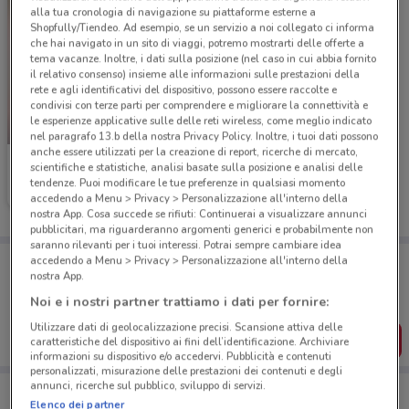
alla tua cronologia di navigazione su piattaforme esterne a
Shopfully/Tiendeo. Ad esempio, se un servizio a noi collegato ci informa
che hai navigato in un sito di viaggi, potremo mostrarti delle offerte a
tema vacanze. Inoltre, i dati sulla posizione (nel caso in cui abbia fornito
il relativo consenso) insieme alle informazioni sulle prestazioni della
rete e agli identificativi del dispositivo, possono essere raccolte e
condivisi con terze parti per comprendere e migliorare la connettività e
le esperienze applicative sulle delle reti wireless, come meglio indicato
-3 GIORNI
nel paragrafo 13.b della nostra Privacy Policy. Inoltre, i tuoi dati possono
anche essere utilizzati per la creazione di report, ricerche di mercato,
Famila
scientifiche e statistiche, analisi basate sulla posizione e analisi delle
tendenze. Puoi modificare le tue preferenze in qualsiasi momento
Scade domenica
21.7 km
accedendo a Menu > Privacy > Personalizzazione all'interno della
nostra App. Cosa succede se rifiuti: Continuerai a visualizzare annunci
pubblicitari, ma riguarderanno argomenti generici e probabilmente non
saranno rilevanti per i tuoi interessi. Potrai sempre cambiare idea
Porta DoveConviene sempre con te!
accedendo a Menu > Privacy > Personalizzazione all'interno della
nostra App.
Puoi trovare le migliori offerte dei negozi vicino a te,
salvarle e creare la tua lista del risparmio, comodamente
Noi e i nostri partner trattiamo i dati per fornire:
dal tuo cellulare.
Utilizzare dati di geolocalizzazione precisi. Scansione attiva delle
SCARICA L’APP
caratteristiche del dispositivo ai fini dell’identificazione. Archiviare
informazioni su dispositivo e/o accedervi. Pubblicità e contenuti
personalizzati, misurazione delle prestazioni dei contenuti e degli
annunci, ricerche sul pubblico, sviluppo di servizi.
Elenco dei partner