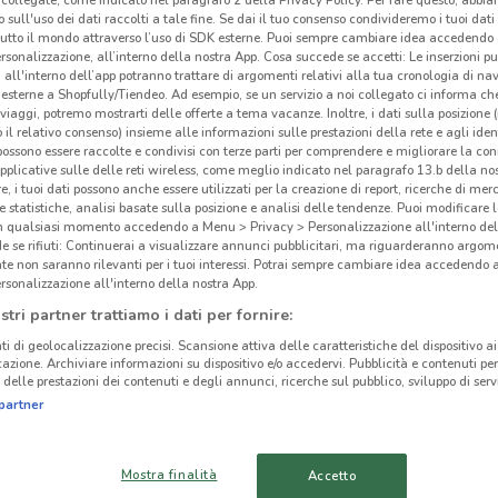
collegate, come indicato nel paragrafo 2 della Privacy Policy. Per fare questo, abbi
 sull'uso dei dati raccolti a tale fine. Se dai il tuo consenso condivideremo i tuoi dati
tutto il mondo attraverso l’uso di SDK esterne. Puoi sempre cambiare idea accedend
rsonalizzazione, all’interno della nostra App. Cosa succede se accetti: Le inserzioni pu
i all'interno dell’app potranno trattare di argomenti relativi alla tua cronologia di na
esterne a Shopfully/Tiendeo. Ad esempio, se un servizio a noi collegato ci informa ch
Con
ato volantini nella tua zona. Riprova più tardi.
i viaggi, potremo mostrarti delle offerte a tema vacanze. Inoltre, i dati sulla posizione 
o il relativo consenso) insieme alle informazioni sulle prestazioni della rete e agli ident
 possono essere raccolte e condivisi con terze parti per comprendere e migliorare la conn
Infa
pplicative sulle delle reti wireless, come meglio indicato nel paragrafo 13.b della no
farma
re, i tuoi dati possono anche essere utilizzati per la creazione di report, ricerche di mer
 e statistiche, analisi basate sulla posizione e analisi delle tendenze. Puoi modificare l
legat
in qualsiasi momento accedendo a Menu > Privacy > Personalizzazione all'interno del
diven
 se rifiuti: Continuerai a visualizzare annunci pubblicitari, ma riguarderanno argome
te non saranno rilevanti per i tuoi interessi. Potrai sempre cambiare idea accedendo
info
cinanze
rsonalizzazione all'interno della nostra App.
giust
stri partner trattiamo i dati per fornire:
L'ac
GRUGLIASCO
ORBASSANO
ti di geolocalizzazione precisi. Scansione attiva delle caratteristiche del dispositivo ai 
Il c
icazione. Archiviare informazioni su dispositivo e/o accedervi. Pubblicità e contenuti per
l'obi
delle prestazioni dei contenuti e degli annunci, ricerche sul pubblico, sviluppo di servi
NICHELINO
MONCALIERI
tutto
partner
al m
CIRIÈ
SAN MAURO
medic
TORINESE
Mostra finalità
Accetto
ogni 