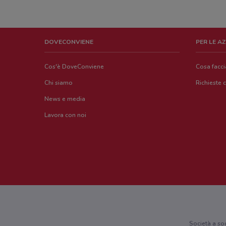
DOVECONVIENE
PER LE A
Cos'è DoveConviene
Cosa facc
Chi siamo
Richieste 
News e media
Lavora con noi
Società a so