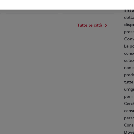
pers
PINEROLO
CARMAGNOLA
anal
detta
disp
Tutte le città
press
Conv
La po
cons
selez
non 
prodo
tutte
un'ig
per i
Cerch
consu
perso
Cons
Dov