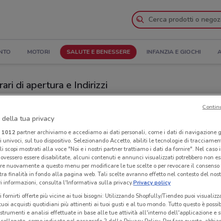
NTO
MOTORI
SALUTE E BENESSERE
INFANZIA E GIOCHI
A
ari di apertura e Indirizzi
Negozi Consorzio Infarmacia a Rivoli
Contin
 della tua privacy
i
1012
partner archiviamo e accediamo ai dati personali, come i dati di navigazione g
Infarmacia
Neg
ri univoci, sul tuo dispositivo. Selezionando Accetto, abiliti le tecnologie di tracciame
li scopi mostrati alla voce "Noi e i nostri partner trattiamo i dati da fornire". Nel caso 
ovessero essere disabilitate, alcuni contenuti e annunci visualizzati potrebbero non ess
re nuovamente a questo menu per modificare le tue scelte o per revocare il consenso
tra finalità in fondo alla pagina web. Tali scelte avranno effetto nel contesto del nost
 informazioni, consulta l'Informativa sulla privacy.
Privacy policy
i fornirti offerte più vicine ai tuoi bisogni: Utilizzando Shopfully/Tiendeo puoi visualizz
i tuoi acquisti quotidiani più attinenti ai tuoi gusti e al tuo mondo. Tutto questo è possi
 strumenti e analisi effettuate in base alle tue attività all'interno dell'applicazione e 