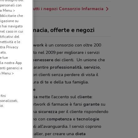
amo bisogno del
 personali con
Tutti i negozi Consorzio Infarmacia
o a Menu >
bblicitarie che
vigazione su
e hai navigato
sorzio Infarmacia, offerte e negozi
(nel caso in cui
ificativi del
ettività e le
rmacia FarmaNetwork
è un consorzio con oltre 200
stra Privacy
cie associate nato nel 2009 per migliorare i servizi
cato,
e tue
i alla
salute
e il
benessere
dei clienti. Un unione che
la nostra App.
ta la forza per garantire
professionalità
,
servizio
,
nti generici e
 a Menu >
rmazione
dei propri clienti senza perdere di vista il
o prezzo per la cura di te e della tua famiglia.
cento sulla Salute
fini
onsorzio Infarmacia
mette l'accento sul
cliente
:
sonalizzati,
ettivo di questo network di farmacie è farsi
garante
su
zi.
 il nord italia di una
sicurezza
per il cliente rispondendo
omento del bisogno con
competenza
e
tecnologie
inali o strumentali all'avanguardia. I servizi coprono
esigenza: dal Recaller, per creare una
dieta