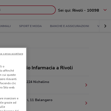
Sei qui:
Rivoli - 10098
NIMALI
SPORT E MODA
BANCHE E ASSICURAZIONI
VIAGGI
ua senza accettare
li o
ozi Consorzio Infarmacia a Rivoli
nto affinché
in cui queste
ere rilevanti.
Via Torino, 224 Nichelino
 facendo clic
13 km
ro Sito web.
are inserzioni e
V.Le Copperi, 11 Balangero
bile grazie ad
22.3 km
sulle