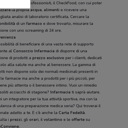
onalizzata
dai professionisti, il CheckFood, con cui poter
izzare
la propria
acqua
,
alimenti
e ricevere una
gliata analisi di laboratorio certificata, Cercare la
onibilità
di un
farmaco
e dove trovarlo, misurare la
ione con uno screaming di 24 ore.
enienza
ssibilità di beneficiare di una vasta rete di supporto
ente al
Consorzio
Infarmacia
di disporre di una
ione di prodotti a
prezzo
esclusivo
per i clienti, dedicati
solo alla salute ma anche al benessere. La gamma di
tti non dispone solo dei normali medicinali presenti in
 le farmacie ma anche a prodotti per i più piccoli, per
iene più attenta o il benessere intimo. Vuoi un rimedio
 soliti acciacchi di stagione?
Infarmacia
ti saprà aiutare.
i un integratore per la tua attività sportiva, ma con la
lenza di una preparazione medica seria? Qui troverai il
nale adatto a te. E c’è anche la
Carta
Fedeltà
.
ulta i
prezzi
, gli
orari
, il
volantino
e le
offerte
su
eConviene
.