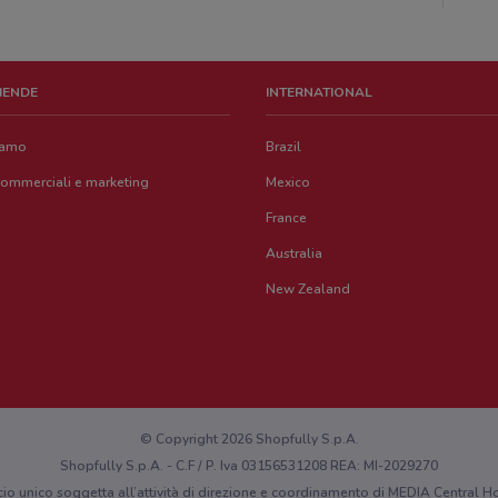
ZIENDE
INTERNATIONAL
iamo
Brazil
commerciali e marketing
Mexico
France
Australia
New Zealand
© Copyright 2026 Shopfully S.p.A.
Shopfully S.p.A. - C.F / P. Iva 03156531208 REA: MI-2029270
cio unico soggetta all’attività di direzione e coordinamento di MEDIA Central