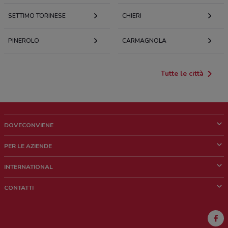
SETTIMO TORINESE
CHIERI
PINEROLO
CARMAGNOLA
Tutte le città
DOVECONVIENE
Cos'è DoveConviene
PER LE AZIENDE
Chi siamo
Cosa facciamo
INTERNATIONAL
News e media
Richieste commerciali e marketing
Brazil
CONTATTI
Lavora con noi
Mexico
Segnalazione punto vendita
France
Segnalazione Volantino