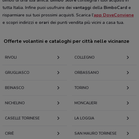
bimbo di una tua amica.
Bimbo Store
consegna i tuoi acquisti in
tutta Italia. Infine puoi usufruire dei
vantaggi
della
BimboCard
e
risparmiare sui tuoi prossimi acquisti. Scarica l’
app DoveConviene
e scopri indirizzi e
orari
dei punti vendita più vicini a casa tua.
Offerte volantini e cataloghi per città nelle vicinanze
RIVOLI
COLLEGNO
GRUGLIASCO
ORBASSANO
BEINASCO
TORINO
NICHELINO
MONCALIERI
CASELLE TORINESE
LA LOGGIA
CIRIÈ
SAN MAURO TORINESE