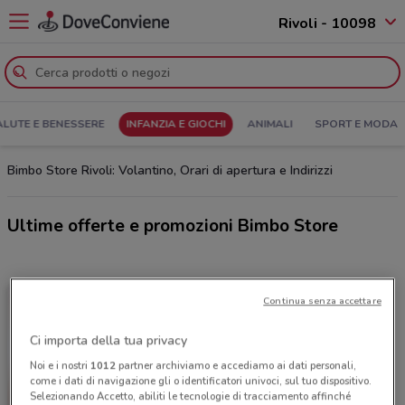
Rivoli - 10098
ALUTE E BENESSERE
INFANZIA E GIOCHI
ANIMALI
SPORT E MODA
Bimbo Store Rivoli: Volantino, Orari di apertura e Indirizzi
Ultime offerte e promozioni Bimbo Store
Continua senza accettare
Ci importa della tua privacy
Noi e i nostri
1012
partner archiviamo e accediamo ai dati personali,
come i dati di navigazione gli o identificatori univoci, sul tuo dispositivo.
Selezionando Accetto, abiliti le tecnologie di tracciamento affinché