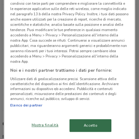
condivisi con terze parti per comprendere e migliorare la connettività e
le esperienze applicative sulle delle reti wireless, come meglio indicato
Via Cacciatori 103 Nichelino
nel paragrafo 13.b della nostra Privacy Policy. Inoltre, i tuoi dati possono
10.9 km
APERTO
anche essere utilizzati per la creazione di report, ricerche di mercato,
scientifiche e statistiche, analisi basate sulla posizione e analisi delle
tendenze. Puoi modificare le tue preferenze in qualsiasi momento
Via Verolengo, 27 Torino
accedendo a Menu > Privacy > Personalizzazione all'interno della
nostra App. Cosa succede se rifiuti: Continuerai a visualizzare annunci
12.1 km
APERTO
pubblicitari, ma riguarderanno argomenti generici e probabilmente non
saranno rilevanti per i tuoi interessi. Potrai sempre cambiare idea
accedendo a Menu > Privacy > Personalizzazione all'interno della
Piazza Carlo Felice, 85 Torino
nostra App.
12.6 km
APERTO
Noi e i nostri partner trattiamo i dati per fornire:
Utilizzare dati di geolocalizzazione precisi. Scansione attiva delle
C.So Giulio Cesare 65 Torino
caratteristiche del dispositivo ai fini dell’identificazione. Archiviare
13.5 km
CHIUSO
informazioni su dispositivo e/o accedervi. Pubblicità e contenuti
personalizzati, misurazione delle prestazioni dei contenuti e degli
annunci, ricerche sul pubblico, sviluppo di servizi.
Tutti i negozi Bimbo Store
Elenco dei partner
Catalogo premi e promozioni Bimbo Store
Mostra finalità
Accetto
Bimbo Store
è la catena di negozi specializzata nella vendita di