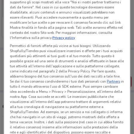
supportino gli scopi mostrati alla voce "Noi e i nostri partner trattiamo i
dati da fornire". Nel caso in cui queste tecnologie dovessero essere
disabilitate, alcuni contenuti e annunci visualizzati potrebbero non
essere rilevanti. Puoi accedere nuovamente a questo menu per
modificare le tue scelte o per revocare il consenso facendo clic sul link
Bimbo Store
Mostra finalità in fondo alla pagina web. Tali scelte avranno effetto nel
contesto del nostro Sito web. Per maggiori informazioni, consulta
Scade il 26/08
7.5 km
l'Informativa sulla privacy.
Privacy policy
Permettici di fornirti offerte più vicine ai tuoi bisogni: Utilizzando
Shopfully/Tiendeo puoi visualizzare inserzioni e offerte per i tuoi acquisti
Porta DoveConviene sempre con te!
quotidiani più attinenti ai tuoi gusti e al tuo mondo. Tutto questo è
Puoi trovare le migliori offerte dei negozi vicino a te,
possibile grazie ad una serie di strumenti e analisi effettuate in base alle
salvarle e creare la tua lista del risparmio, comodamente
tue attività all'interno dell'applicazione e sulle piattaforme collegate,
dal tuo cellulare.
come indicato nel paragrafo 2 della Privacy Policy. Per fare questo,
abbiamo bisogno del tuo consenso sull'uso dei dati raccolti a tale fine.
SCARICA L’APP
Se dai il tuo consenso condivideremo i tuoi dati personali con
Partners
in
tutto il mondo attraverso l’uso di SDK esterne. Puoi sempre cambiare
idea accedendo a Menu > Privacy > Personalizzazione, all’interno della
nostra App. Cosa succede se accetti: Le inserzioni pubblicitarie che
visualizzerai all'interno dell’app potranno trattare di argomenti relativi
Orari e negozi Bimbo Store
alla tua cronologia di navigazione su piattaforme esterne a
Shopfully/Tiendeo. Ad esempio, se un servizio a noi collegato ci informa
che hai navigato in un sito di viaggi, potremo mostrarti delle offerte a
tema vacanze. Inoltre, i dati sulla posizione (nel caso in cui abbia fornito
Via Crea, 10/a Grugliasco
il relativo consenso) insieme alle informazioni sulle prestazioni della
7.5 km
APERTO
rete e agli identificativi del dispositivo, possono essere raccolte e