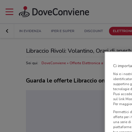
IN EVIDENZA
IPER E SUPER
DISCOUNT
ELETTRON
Libraccio Rivoli: Volantino, Orari di apertu
Sei qui:
DoveConviene
Offerte Elettronica a Rivoli
Negozi Li
Ci importa
Noi e i nostr
identificato
Guarda le offerte Libraccio online
supportino g
tecnologie d
Puoi accede
sul link Mos
Per maggiori
Permettici d
offerte per 
una serie di
piattaforme 