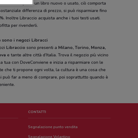
iere se comprare un libro nuovo o usato, ciò comporta
ostanziale differenza di prezzo, si può risparmiare fino
%. Inoltre Libraccio acquista anche i tuoi testi usati.
fitta per rivenderli.
 sono i negozi Libracci
gozi
Libraccio
sono presenti a
Milano, Torino, Monza,
ova
e tante altre città d’Italia. Trova il negozio più vicino
a tua con DoveConviene e inizia a risparmiare con le
te che ti propone ogni volta, la cultura è una cosa che
i può far a meno di comprare, poi soprattutto quando è
eniente.
CONTATTI
Segnalazione punto vendita
Segnalazione Volantino