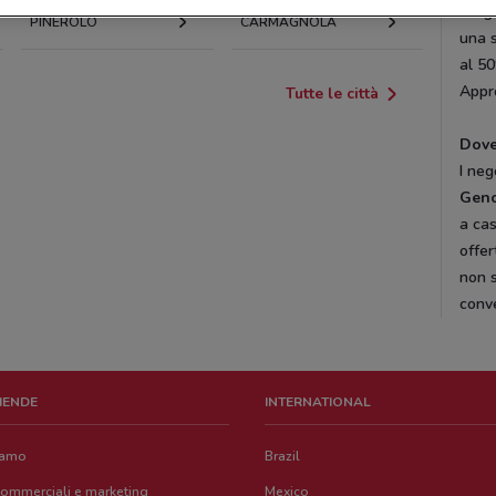
scegl
PINEROLO
CARMAGNOLA
una s
al 50
Appro
Tutte le città
Dove
I ne
Gen
a cas
offer
non s
conv
ZIENDE
INTERNATIONAL
iamo
Brazil
commerciali e marketing
Mexico