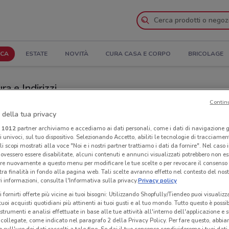
ICA
ESTATE
NOVITÀ
CURA CASA E CORPO
BRICOLAGE
ra e Indirizzi
Contin
braccio a Rivoli
 della tua privacy
i
1012
partner archiviamo e accediamo ai dati personali, come i dati di navigazione g
ri univoci, sul tuo dispositivo. Selezionando Accetto, abiliti le tecnologie di tracciame
Ora
li scopi mostrati alla voce "Noi e i nostri partner trattiamo i dati da fornire". Nel caso 
ovessero essere disabilitate, alcuni contenuti e annunci visualizzati potrebbero non ess
re nuovamente a questo menu per modificare le tue scelte o per revocare il consenso
tra finalità in fondo alla pagina web. Tali scelte avranno effetto nel contesto del nost
 informazioni, consulta l'Informativa sulla privacy.
Privacy policy
i fornirti offerte più vicine ai tuoi bisogni: Utilizzando Shopfully/Tiendeo puoi visualizz
i tuoi acquisti quotidiani più attinenti ai tuoi gusti e al tuo mondo. Tutto questo è possi
 strumenti e analisi effettuate in base alle tue attività all'interno dell'applicazione e 
collegate, come indicato nel paragrafo 2 della Privacy Policy. Per fare questo, abbi