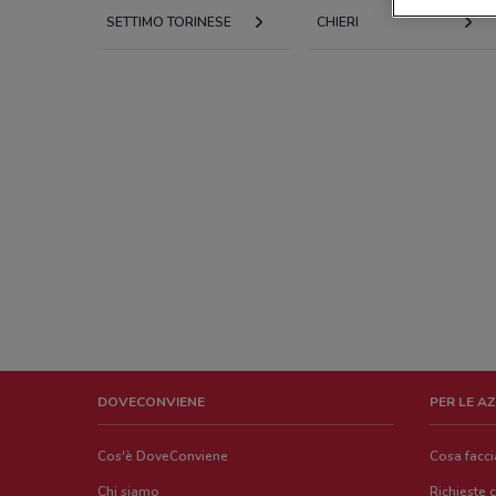
SETTIMO TORINESE
CHIERI
DOVECONVIENE
PER LE A
Cos'è DoveConviene
Cosa facc
Chi siamo
Richieste 