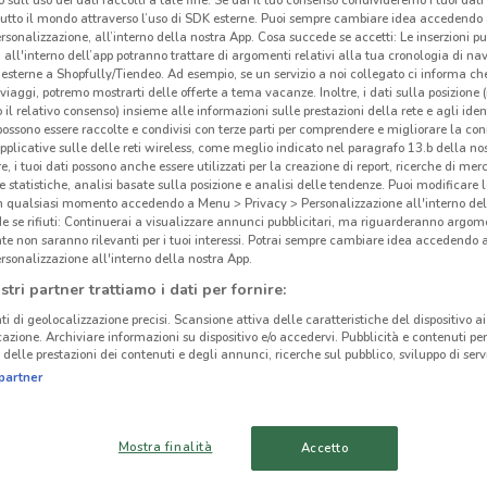
 sull'uso dei dati raccolti a tale fine. Se dai il tuo consenso condivideremo i tuoi dati
tutto il mondo attraverso l’uso di SDK esterne. Puoi sempre cambiare idea accedend
rsonalizzazione, all’interno della nostra App. Cosa succede se accetti: Le inserzioni pu
i all'interno dell’app potranno trattare di argomenti relativi alla tua cronologia di na
esterne a Shopfully/Tiendeo. Ad esempio, se un servizio a noi collegato ci informa ch
i viaggi, potremo mostrarti delle offerte a tema vacanze. Inoltre, i dati sulla posizione 
Tut
ato volantini nella tua zona. Riprova più tardi.
o il relativo consenso) insieme alle informazioni sulle prestazioni della rete e agli ident
 possono essere raccolte e condivisi con terze parti per comprendere e migliorare la conn
pplicative sulle delle reti wireless, come meglio indicato nel paragrafo 13.b della no
Libr
re, i tuoi dati possono anche essere utilizzati per la creazione di report, ricerche di mer
testi
 e statistiche, analisi basate sulla posizione e analisi delle tendenze. Puoi modificare l
in qualsiasi momento accedendo a Menu > Privacy > Personalizzazione all'interno del
leade
 se rifiuti: Continuerai a visualizzare annunci pubblicitari, ma riguarderanno argome
dai c
te non saranno rilevanti per i tuoi interessi. Potrai sempre cambiare idea accedendo
rsonalizzazione all'interno della nostra App.
relig
cinanze
vecch
stri partner trattiamo i dati per fornire:
eRead
ti di geolocalizzazione precisi. Scansione attiva delle caratteristiche del dispositivo ai 
GRUGLIASCO
ORBASSANO
icazione. Archiviare informazioni su dispositivo e/o accedervi. Pubblicità e contenuti per
sfogl
delle prestazioni dei contenuti e degli annunci, ricerche sul pubblico, sviluppo di servi
dispo
NICHELINO
MONCALIERI
partner
Comp
CIRIÈ
SAN MAURO
Entr
Mostra finalità
Accetto
TORINESE
rispa