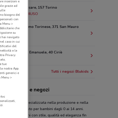
are inserzioni e
bile grazie ad
Corso G. Cesare, 157 Torino
sulle
14.1 km
CHIUSO
amo bisogno del
 personali con
o a Menu >
Strada Settimo Torinese, 371 San Mauro
bblicitarie che
vigazione su
Torinese
e hai navigato
18.3 km
(nel caso in cui
ificativi del
ettività e le
Via Vittorio Emanuele, 40 Ciriè
stra Privacy
19.5 km
cato,
e tue
la nostra App.
Tutti i negozi Blukids
nti generici e
 a Menu >
kids, offerte e negozi
fini
sonalizzati,
ids
è l’azienda specializzata nella produzione e nella
zi.
ta di abbigliamento per bambini dagli 0 ai 14 anni.
ids
veste i bambini con stile, qualità ed eleganza fin