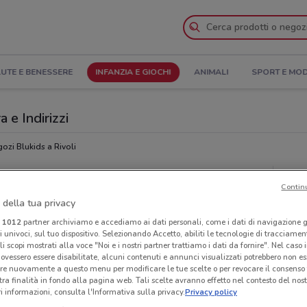
UTE E BENESSERE
INFANZIA E GIOCHI
ANIMALI
SPORT E MO
a e Indirizzi
ozi Blukids a Rivoli
Neg
Contin
 della tua privacy
i
1012
partner archiviamo e accediamo ai dati personali, come i dati di navigazione g
ri univoci, sul tuo dispositivo. Selezionando Accetto, abiliti le tecnologie di tracciame
li scopi mostrati alla voce "Noi e i nostri partner trattiamo i dati da fornire". Nel caso 
ovessero essere disabilitate, alcuni contenuti e annunci visualizzati potrebbero non ess
re nuovamente a questo menu per modificare le tue scelte o per revocare il consenso
tra finalità in fondo alla pagina web. Tali scelte avranno effetto nel contesto del nost
 informazioni, consulta l'Informativa sulla privacy.
Privacy policy