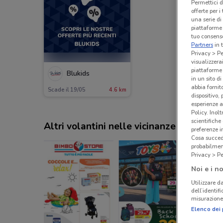
Permettici d
offerte per 
una serie di
piattaforme 
tuo consenso
Partners
in 
Privacy > Pe
visualizzera
piattaforme 
Blukids
in un sito d
abbia fornit
Scade il 19/05
4.6 km
dispositivo,
esperienze a
Policy. Inolt
scientifiche
Altri volantini nelle vicinanze
preferenze 
Cosa succede
probabilmen
Privacy > Pe
Noi e i no
Utilizzare da
dell’identif
misurazione 
Elenco dei 