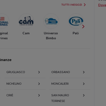
TUTTI I NEGOZI
Dov
ginal
Cam
Universo
Pali
Idexe
rines
Bimbo
cinanze
GRUGLIASCO
ORBASSANO
NICHELINO
MONCALIERI
CIRIÈ
SAN MAURO
TORINESE