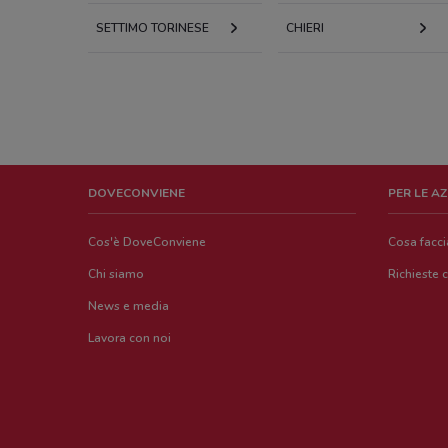
SETTIMO TORINESE
CHIERI
DOVECONVIENE
PER LE A
Cos'è DoveConviene
Cosa facc
Chi siamo
Richieste 
News e media
Lavora con noi