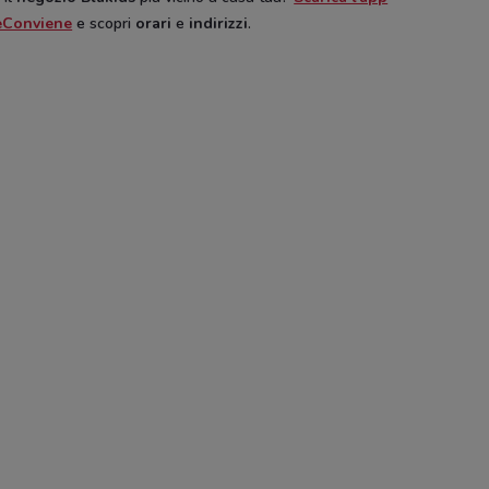
eConviene
e scopri
orari
e
indirizzi
.
Primigi
Selegiochi
Elledici
Iperbimbo