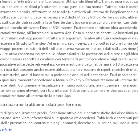
i fornirti offerte più vicine ai tuoi bisogni: Utilizzando Shopfully/Tiendeo puoi visualizz
i tuoi acquisti quotidiani più attinenti ai tuoi gusti e al tuo mondo. Tutto questo è possi
 strumenti e analisi effettuate in base alle tue attività all'interno dell'applicazione e 
collegate, come indicato nel paragrafo 2 della Privacy Policy. Per fare questo, abbi
 sull'uso dei dati raccolti a tale fine. Se dai il tuo consenso condivideremo i tuoi dati
tutto il mondo attraverso l’uso di SDK esterne. Puoi sempre cambiare idea accedend
rsonalizzazione, all’interno della nostra App. Cosa succede se accetti: Le inserzioni pu
i all'interno dell’app potranno trattare di argomenti relativi alla tua cronologia di na
esterne a Shopfully/Tiendeo. Ad esempio, se un servizio a noi collegato ci informa ch
i viaggi, potremo mostrarti delle offerte a tema vacanze. Inoltre, i dati sulla posizione 
o il relativo consenso) insieme alle informazioni sulle prestazioni della rete e agli ident
 possono essere raccolte e condivisi con terze parti per comprendere e migliorare la conn
pplicative sulle delle reti wireless, come meglio indicato nel paragrafo 13.b della no
re, i tuoi dati possono anche essere utilizzati per la creazione di report, ricerche di mer
 e statistiche, analisi basate sulla posizione e analisi delle tendenze. Puoi modificare l
in qualsiasi momento accedendo a Menu > Privacy > Personalizzazione all'interno del
 se rifiuti: Continuerai a visualizzare annunci pubblicitari, ma riguarderanno argome
te non saranno rilevanti per i tuoi interessi. Potrai sempre cambiare idea accedendo
rsonalizzazione all'interno della nostra App.
Blu
stri partner trattiamo i dati per fornire:
ti di geolocalizzazione precisi. Scansione attiva delle caratteristiche del dispositivo ai 
icazione. Archiviare informazioni su dispositivo e/o accedervi. Pubblicità e contenuti per
Bluk
delle prestazioni dei contenuti e degli annunci, ricerche sul pubblico, sviluppo di servi
vendi
partner
Bluk