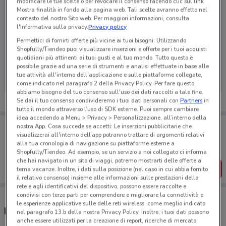
modificare le tue scelte o per revocare il consenso facendo clic sul link
Mostra finalità in fondo alla pagina web. Tali scelte avranno effetto nel
contesto del nostro Sito web. Per maggiori informazioni, consulta
l'Informativa sulla privacy.
Privacy policy
Permettici di fornirti offerte più vicine ai tuoi bisogni: Utilizzando
Shopfully/Tiendeo puoi visualizzare inserzioni e offerte per i tuoi acquisti
Ci dispiace, al momento non abbiamo pubblicato
quotidiani più attinenti ai tuoi gusti e al tuo mondo. Tutto questo è
volantini nella tua zona. Riprova più tardi.
possibile grazie ad una serie di strumenti e analisi effettuate in base alle
tue attività all'interno dell'applicazione e sulle piattaforme collegate,
come indicato nel paragrafo 2 della Privacy Policy. Per fare questo,
abbiamo bisogno del tuo consenso sull'uso dei dati raccolti a tale fine.
Se dai il tuo consenso condivideremo i tuoi dati personali con
Partners
in
tutto il mondo attraverso l’uso di SDK esterne. Puoi sempre cambiare
idea accedendo a Menu > Privacy > Personalizzazione, all’interno della
Porta DoveConviene sempre con te!
nostra App. Cosa succede se accetti: Le inserzioni pubblicitarie che
Puoi trovare le migliori offerte dei negozi vicino a te,
visualizzerai all'interno dell’app potranno trattare di argomenti relativi
salvarle e creare la tua lista del risparmio, comodamente
alla tua cronologia di navigazione su piattaforme esterne a
dal tuo cellulare.
Shopfully/Tiendeo. Ad esempio, se un servizio a noi collegato ci informa
che hai navigato in un sito di viaggi, potremo mostrarti delle offerte a
SCARICA L’APP
tema vacanze. Inoltre, i dati sulla posizione (nel caso in cui abbia fornito
il relativo consenso) insieme alle informazioni sulle prestazioni della
rete e agli identificativi del dispositivo, possono essere raccolte e
condivisi con terze parti per comprendere e migliorare la connettività e
le esperienze applicative sulle delle reti wireless, come meglio indicato
Negozi Peg Perego a Rivarolo Canavese
nel paragrafo 13.b della nostra Privacy Policy. Inoltre, i tuoi dati possono
anche essere utilizzati per la creazione di report, ricerche di mercato,