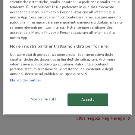
scientifiche e statistiche, analisi basate sulla posizione e analisi delle
tendenze. Puoi modificare le tue preferenze in qualsiasi momento
Corso Torino, 130 Rivarolo Canavese
accedendo a Menu > Privacy > Personalizzazione all'interno della
417 m
nostra App. Cosa succede se rifiuti: Continuerai a visualizzare annunci
pubblicitari, ma riguarderanno argomenti generici e probabilmente non
saranno rilevanti per i tuoi interessi. Potrai sempre cambiare idea
Via Busano 36 Valperga
accedendo a Menu > Privacy > Personalizzazione all'interno della
6 km
nostra App.
Noi e i nostri partner trattiamo i dati per fornire:
Via Lanzo 70 Ciriè
Utilizzare dati di geolocalizzazione precisi. Scansione attiva delle
14.4 km
caratteristiche del dispositivo ai fini dell’identificazione. Archiviare
informazioni su dispositivo e/o accedervi. Pubblicità e contenuti
personalizzati, misurazione delle prestazioni dei contenuti e degli
annunci, ricerche sul pubblico, sviluppo di servizi.
Via Castellamonte 10 Banchette
Elenco dei partner
17.3 km
Corso Botta 10 Ivrea
Mostra finalità
Accetto
19.4 km
Tutti i negozi Peg Perego