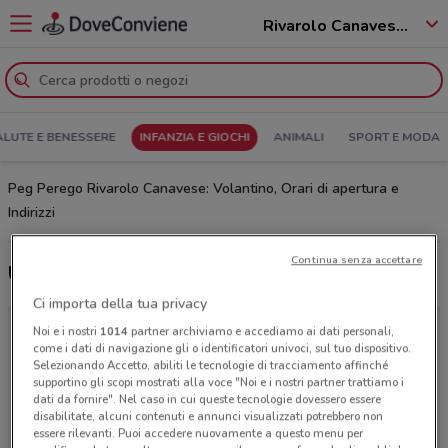
Rivarolo Canavese - 10086
ALUTE E BENESSERE
INFANZIA E GIOCHI
ANIMALI
SPORT E MODA
Peg Perego Rivarolo Canavese: Volantino, Orari di apertura e
Indirizzi
Continua senza accettare
Ultime offerte del volantino Peg Perego
Ci importa della tua privacy
Noi e i nostri
1014
partner archiviamo e accediamo ai dati personali,
come i dati di navigazione gli o identificatori univoci, sul tuo dispositivo.
Selezionando Accetto, abiliti le tecnologie di tracciamento affinché
supportino gli scopi mostrati alla voce "Noi e i nostri partner trattiamo i
dati da fornire". Nel caso in cui queste tecnologie dovessero essere
disabilitate, alcuni contenuti e annunci visualizzati potrebbero non
essere rilevanti. Puoi accedere nuovamente a questo menu per