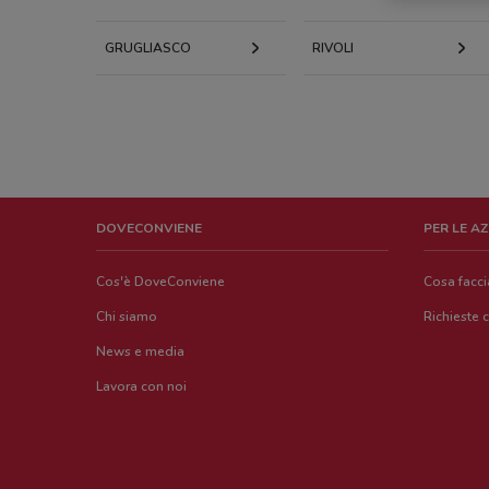
GRUGLIASCO
RIVOLI
DOVECONVIENE
PER LE A
Cos'è DoveConviene
Cosa facc
Chi siamo
Richieste 
News e media
Lavora con noi