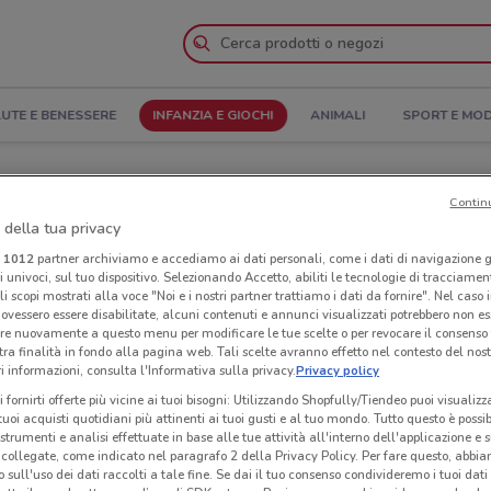
UTE E BENESSERE
INFANZIA E GIOCHI
ANIMALI
SPORT E MO
o, Orari di apertura e Indirizzi
Contin
 della tua privacy
Canavese
Negozi Faber-Castell a Rivarolo Canavese
i
1012
partner archiviamo e accediamo ai dati personali, come i dati di navigazione g
ri univoci, sul tuo dispositivo. Selezionando Accetto, abiliti le tecnologie di tracciame
ell
Neg
li scopi mostrati alla voce "Noi e i nostri partner trattiamo i dati da fornire". Nel caso 
ovessero essere disabilitate, alcuni contenuti e annunci visualizzati potrebbero non ess
re nuovamente a questo menu per modificare le tue scelte o per revocare il consenso
tra finalità in fondo alla pagina web. Tali scelte avranno effetto nel contesto del nost
 informazioni, consulta l'Informativa sulla privacy.
Privacy policy
i fornirti offerte più vicine ai tuoi bisogni: Utilizzando Shopfully/Tiendeo puoi visualizz
i tuoi acquisti quotidiani più attinenti ai tuoi gusti e al tuo mondo. Tutto questo è possi
 strumenti e analisi effettuate in base alle tue attività all'interno dell'applicazione e 
collegate, come indicato nel paragrafo 2 della Privacy Policy. Per fare questo, abbi
 sull'uso dei dati raccolti a tale fine. Se dai il tuo consenso condivideremo i tuoi dati