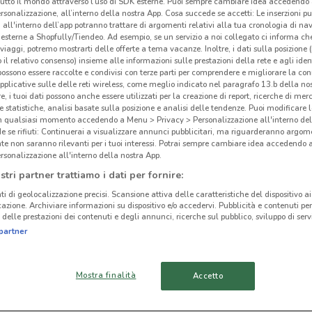
tutto il mondo attraverso l’uso di SDK esterne. Puoi sempre cambiare idea accedend
rsonalizzazione, all’interno della nostra App. Cosa succede se accetti: Le inserzioni pu
i all'interno dell’app potranno trattare di argomenti relativi alla tua cronologia di na
esterne a Shopfully/Tiendeo. Ad esempio, se un servizio a noi collegato ci informa ch
i viaggi, potremo mostrarti delle offerte a tema vacanze. Inoltre, i dati sulla posizione 
o il relativo consenso) insieme alle informazioni sulle prestazioni della rete e agli ident
ato volantini nella tua zona. Riprova più tardi.
 possono essere raccolte e condivisi con terze parti per comprendere e migliorare la conn
Fab
pplicative sulle delle reti wireless, come meglio indicato nel paragrafo 13.b della no
re, i tuoi dati possono anche essere utilizzati per la creazione di report, ricerche di mer
 e statistiche, analisi basate sulla posizione e analisi delle tendenze. Puoi modificare l
in qualsiasi momento accedendo a Menu > Privacy > Personalizzazione all'interno del
 se rifiuti: Continuerai a visualizzare annunci pubblicitari, ma riguarderanno argome
te non saranno rilevanti per i tuoi interessi. Potrai sempre cambiare idea accedendo
rsonalizzazione all'interno della nostra App.
cinanze
stri partner trattiamo i dati per fornire:
ti di geolocalizzazione precisi. Scansione attiva delle caratteristiche del dispositivo ai 
icazione. Archiviare informazioni su dispositivo e/o accedervi. Pubblicità e contenuti per
CIRIÈ
PAVONE CANAVESE
delle prestazioni dei contenuti e degli annunci, ricerche sul pubblico, sviluppo di servi
partner
CHIVASSO
MONCRIVELLO
Mostra finalità
Accetto
TORINO
COLLEGNO