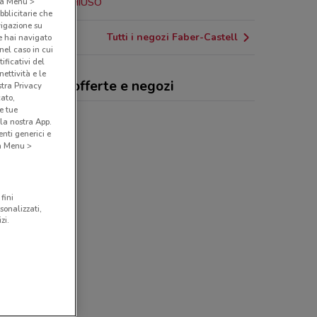
o a Menu >
23.7 km
CHIUSO
bblicitarie che
vigazione su
Tutti i negozi Faber-Castell
e hai navigato
(nel caso in cui
ificativi del
ettività e le
er-Castell, offerte e negozi
stra Privacy
cato,
e tue
la nostra App.
nti generici e
 a Menu >
fini
sonalizzati,
zi.